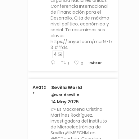
Organiza Naciones Unidas.
Conferencia Internacional
de Financiación para el
Desarrollo. Cita de máximo
nivel político, económico y
social. Te resumimos sus
claves:
https://tinyurl.com/mur97fx
3 #ffd4
4
Twitter
1
2
Avata
Sevilla World
r
@worldsevilla
·
14 May 2025
👉 Es Macarena Cristina
Martínez Rodríguez,
investigadora del Instituto
de Microelectrónica de
Sevilla @IMSECNM en
@PCTcartuja. Coordina