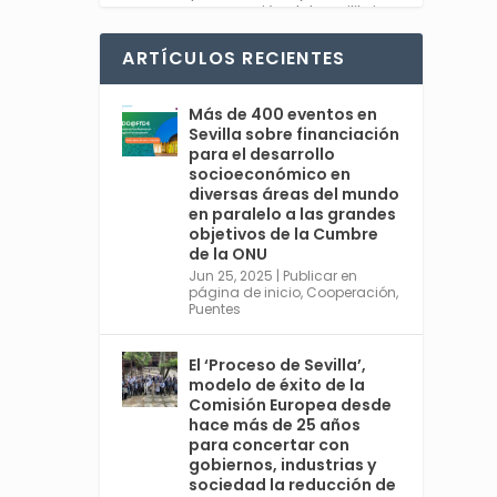
recuperación del equilibrio
entre sociedad y planeta.
#Feliz2025
ARTÍCULOS RECIENTES
Twitter
1
Más de 400 eventos en
Sevilla sobre financiación
para el desarrollo
socioeconómico en
diversas áreas del mundo
Avata
Sevilla World
en paralelo a las grandes
r
@worldsevilla
·
objetivos de la Cumbre
30 Dic 2024
de la ONU
👉 La cita de ámbito
Jun 25, 2025
|
Publicar en
página de inicio
,
Cooperación
,
mundial más relevante en
Puentes
#Sevilla en 2025 es una
cumbre organizada por
@ONU_es del 30 de junio al 3
El ‘Proceso de Sevilla’,
de julio, con España
modelo de éxito de la
@MAECgob como anfitriona.
Comisión Europea desde
🌍 Cuarta Conferencia
hace más de 25 años
Internacional sobre la
para concertar con
Financiación para el
gobiernos, industrias y
sociedad la reducción de
Desarrollo. Ver más: