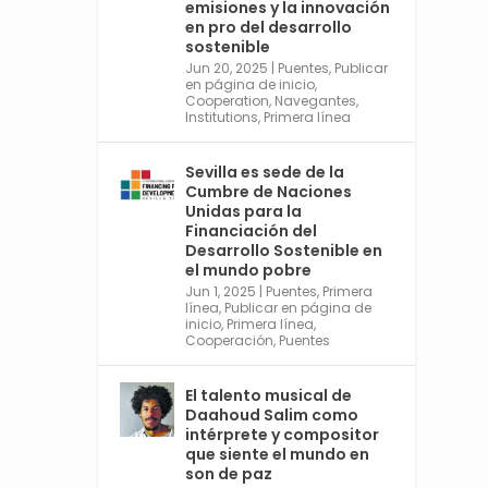
emisiones y la innovación
https://financing.desa.un.or
en pro del desarrollo
g/ffd4
sostenible
Jun 20, 2025
|
Puentes
,
Publicar
Twitter
2
en página de inicio
,
Cooperation
,
Navegantes
,
Institutions
,
Primera línea
Avata
Sevilla World
Sevilla es sede de la
r
Cumbre de Naciones
1 Sep 2024
@worldsevilla
·
Unidas para la
La temporada de congresos
Financiación del
científicos comienza en
Desarrollo Sostenible en
Sevilla este lunes 2 con la
el mundo pobre
Conferencia Internacional
Jun 1, 2025
|
Puentes
,
Primera
sobre Catálisis, y con el
línea
,
Publicar en página de
Congreso de Parasitología.
inicio
,
Primera línea
,
Cooperación
,
Puentes
Del día 3 al 6, Congreso de
Metodología de Ciencias
Sociales y la Salud; y los días
El talento musical de
5 y 6 Jornadas de Economía
Daahoud Salim como
Industrial.
intérprete y compositor
4
que siente el mundo en
son de paz
Twitter
1
2