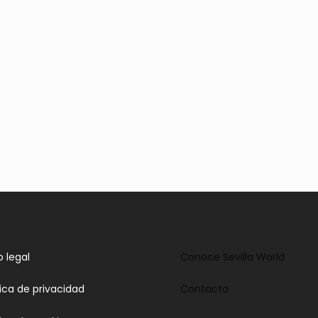
o legal
Conoce Sevilla World
tica de privacidad
Contacta