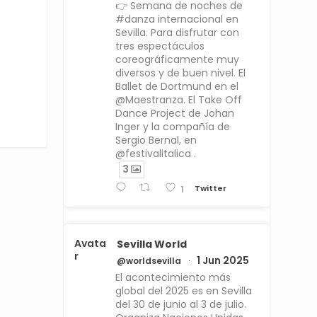
👉 Semana de noches de
#danza internacional en
Sevilla. Para disfrutar con
tres espectáculos
coreográficamente muy
diversos y de buen nivel. El
Ballet de Dortmund en el
@Maestranza. El Take Off
Dance Project de Johan
Inger y la compañía de
Sergio Bernal, en
@festivalitalica .
3
Twitter
1
Avata
Sevilla World
r
1 Jun 2025
@worldsevilla
·
El acontecimiento más
global del 2025 es en Sevilla
del 30 de junio al 3 de julio.