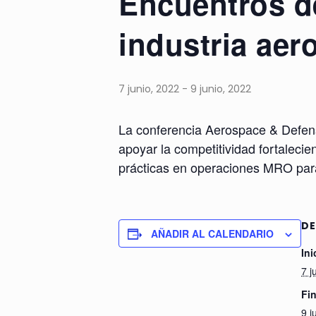
Encuentros de
industria aer
7 junio, 2022
-
9 junio, 2022
La conferencia Aerospace & Defense 
apoyar la competitividad fortalecie
prácticas en operaciones MRO para
DE
AÑADIR AL CALENDARIO
Ini
7 j
Fin
9 j