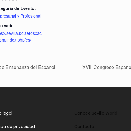
tegoría de Evento:
resarial y Profesional
io web:
ps://sevilla.bciaerospac
om/index.php/es/
 de Enseñanza del Español
XVIII Congreso Españo
o legal
Conoce Sevilla World
tica de privacidad
Contacta