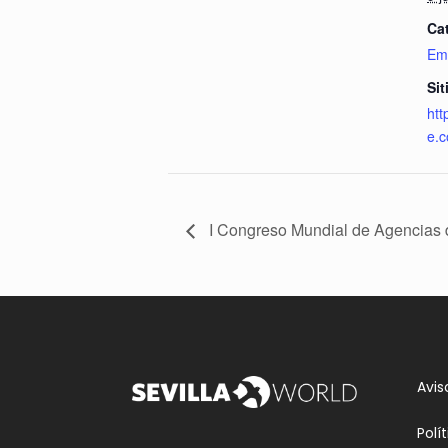
Ca
Emp
Sit
htt
e.c
I Congreso Mundial de Agencias
Avis
Polí