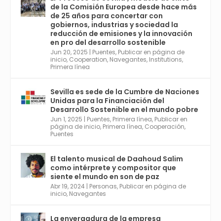
de la Comisión Europea desde hace más
Avata
Sevilla World
@worldsevilla
·
de 25 años para concertar con
r
21 May 2024
gobiernos, industrias y sociedad la
Conoce a @mvbim, la empresa sevillana
reducción de emisiones y la innovación
que ha sido pionera en España en el uso de
en pro del desarrollo sostenible
la tecnología BIM para digitalizar e
Jun 20, 2025
|
Puentes
,
Publicar en página de
inicio
,
Cooperation
,
Navegantes
,
Institutions
,
industrializar la arquitectura y la
Primera línea
construcción. Ver su dimensión
internacional en el reportaje de
@juanluispavon1 en @elCorreoWeb :
Sevilla es sede de la Cumbre de Naciones
https://tinyurl.com/yfa2h55p
Unidas para la Financiación del
Desarrollo Sostenible en el mundo pobre
Jun 1, 2025
|
Puentes
,
Primera línea
,
Publicar en
Twitter
2
6
página de inicio
,
Primera línea
,
Cooperación
,
Puentes
El talento musical de Daahoud Salim
Avata
Sevilla World
@worldsevilla
·
como intérprete y compositor que
r
30 Abr 2024
siente el mundo en son de paz
Aprovéchalo si vives en Sevilla capital o
Abr 19, 2024
|
Personas
,
Publicar en página de
provincia. Curso gratuito en Internet de las
inicio
,
Navegantes
Cosas, Inteligencia Artificial y Smart Cities
para Entornos 5G, Comienza en junio. El
La envergadura de la empresa