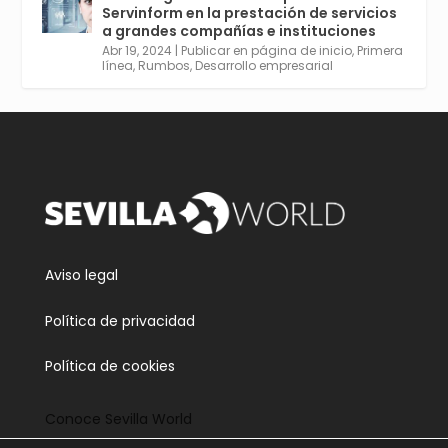
plazo acaba el 2 de mayo. Dota de gran
Servinform en la prestación de servicios
empleabilidad. Ver y enlace a inscripción:
a grandes compañías e instituciones
https://tinyurl.com/yu5xhwjr
Abr 19, 2024
|
Publicar en página de inicio
,
Primera
línea
,
Rumbos
,
Desarrollo empresarial
Twitter
3
5
Cargar más
Aviso legal
Política de privacidad
Política de cookies
Conoce Sevilla World