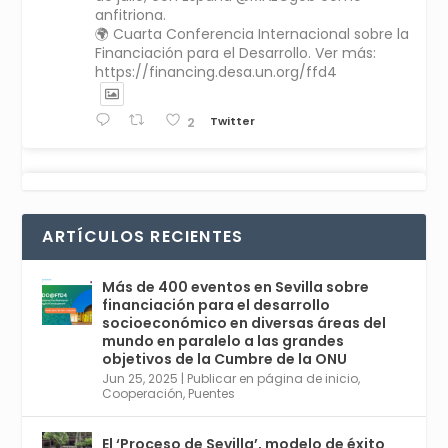
anfitriona.
🌍 Cuarta Conferencia Internacional sobre la
Financiación para el Desarrollo. Ver más:
https://financing.desa.un.org/ffd4
Twitter
2
Avata
Sevilla World
1 Sep 2024
@worldsevilla
·
r
La temporada de congresos científicos
ARTÍCULOS RECIENTES
comienza en Sevilla este lunes 2 con la
Conferencia Internacional sobre Catálisis, y
con el Congreso de Parasitología. Del día 3 al
Más de 400 eventos en Sevilla sobre
6, Congreso de Metodología de Ciencias
financiación para el desarrollo
Sociales y la Salud; y los días 5 y 6 Jornadas
socioeconómico en diversas áreas del
de Economía Industrial.
mundo en paralelo a las grandes
objetivos de la Cumbre de la ONU
4
Jun 25, 2025
|
Publicar en página de inicio
,
Twitter
1
2
Cooperación
,
Puentes
El ‘Proceso de Sevilla’, modelo de éxito