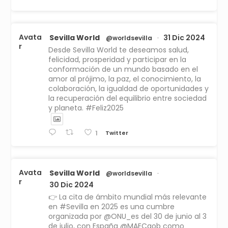
Avata
Sevilla World
31 Dic 2024
@worldsevilla
·
r
Desde Sevilla World te deseamos salud,
felicidad, prosperidad y participar en la
conformación de un mundo basado en el
amor al prójimo, la paz, el conocimiento, la
colaboración, la igualdad de oportunidades y
la recuperación del equilibrio entre sociedad
y planeta. #Feliz2025
Twitter
1
Avata
Sevilla World
@worldsevilla
·
r
30 Dic 2024
👉 La cita de ámbito mundial más relevante
en #Sevilla en 2025 es una cumbre
organizada por @ONU_es del 30 de junio al 3
de julio, con España @MAECgob como