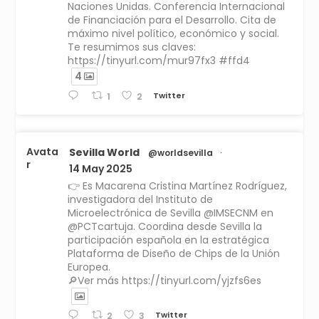
Naciones Unidas. Conferencia Internacional
de Financiación para el Desarrollo. Cita de
máximo nivel político, económico y social.
Te resumimos sus claves:
https://tinyurl.com/mur97fx3 #ffd4
4
Twitter
1
2
Avata
Sevilla World
@worldsevilla
·
r
14 May 2025
👉 Es Macarena Cristina Martínez Rodríguez,
investigadora del Instituto de
Microelectrónica de Sevilla @IMSECNM en
@PCTcartuja. Coordina desde Sevilla la
participación española en la estratégica
Plataforma de Diseño de Chips de la Unión
Europea.
🔎Ver más https://tinyurl.com/yjzfs6es
Twitter
2
3