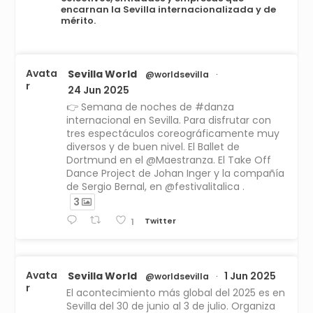
encarnan la Sevilla internacionalizada y de
mérito.
Avata
Sevilla World
@worldsevilla
·
r
24 Jun 2025
👉 Semana de noches de #danza
internacional en Sevilla. Para disfrutar con
tres espectáculos coreográficamente muy
diversos y de buen nivel. El Ballet de
Dortmund en el @Maestranza. El Take Off
Dance Project de Johan Inger y la compañía
de Sergio Bernal, en @festivalitalica .
3
Twitter
1
Avata
Sevilla World
1 Jun 2025
@worldsevilla
·
r
El acontecimiento más global del 2025 es en
Sevilla del 30 de junio al 3 de julio. Organiza