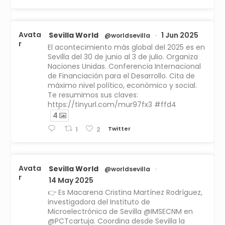
Avata
Sevilla World
1 Jun 2025
@worldsevilla
·
r
El acontecimiento más global del 2025 es en
Sevilla del 30 de junio al 3 de julio. Organiza
Naciones Unidas. Conferencia Internacional
de Financiación para el Desarrollo. Cita de
máximo nivel político, económico y social.
Te resumimos sus claves:
https://tinyurl.com/mur97fx3 #ffd4
4
Twitter
1
2
Avata
Sevilla World
@worldsevilla
·
r
14 May 2025
👉 Es Macarena Cristina Martínez Rodríguez,
investigadora del Instituto de
Microelectrónica de Sevilla @IMSECNM en
@PCTcartuja. Coordina desde Sevilla la