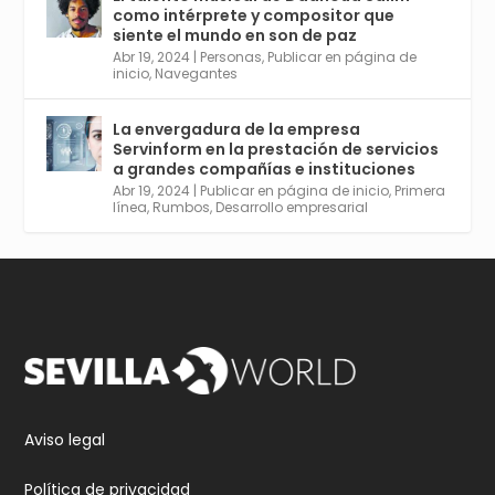
Avata
Sevilla World
@worldsevilla
·
como intérprete y compositor que
r
30 Abr 2024
siente el mundo en son de paz
Aprovéchalo si vives en Sevilla capital o
Abr 19, 2024
|
Personas
,
Publicar en página de
provincia. Curso gratuito en Internet de las
inicio
,
Navegantes
Cosas, Inteligencia Artificial y Smart Cities
para Entornos 5G, Comienza en junio. El
La envergadura de la empresa
plazo acaba el 2 de mayo. Dota de gran
Servinform en la prestación de servicios
empleabilidad. Ver y enlace a inscripción:
a grandes compañías e instituciones
https://tinyurl.com/yu5xhwjr
Abr 19, 2024
|
Publicar en página de inicio
,
Primera
línea
,
Rumbos
,
Desarrollo empresarial
Twitter
3
5
Cargar más
Aviso legal
Política de privacidad