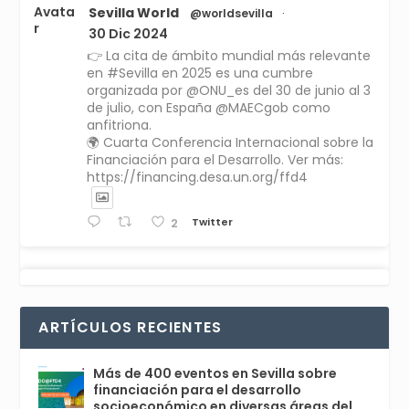
Avata
Sevilla World
@worldsevilla
·
r
30 Dic 2024
👉 La cita de ámbito mundial más relevante
en #Sevilla en 2025 es una cumbre
organizada por @ONU_es del 30 de junio al 3
de julio, con España @MAECgob como
anfitriona.
🌍 Cuarta Conferencia Internacional sobre la
Financiación para el Desarrollo. Ver más:
https://financing.desa.un.org/ffd4
Twitter
2
Avata
Sevilla World
1 Sep 2024
@worldsevilla
·
r
La temporada de congresos científicos
ARTÍCULOS RECIENTES
comienza en Sevilla este lunes 2 con la
Conferencia Internacional sobre Catálisis, y
con el Congreso de Parasitología. Del día 3 al
Más de 400 eventos en Sevilla sobre
6, Congreso de Metodología de Ciencias
financiación para el desarrollo
Sociales y la Salud; y los días 5 y 6 Jornadas
socioeconómico en diversas áreas del