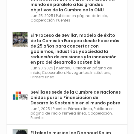
de Economía Industrial.
mundo en paralelo a las grandes
objetivos de la Cumbre de la ONU
4
Jun 25, 2025
|
Publicar en página de inicio
,
Twitter
1
2
Cooperación
,
Puentes
El ‘Proceso de Sevilla’, modelo de éxito
de la Comisión Europea desde hace más
Avata
Sevilla World
@worldsevilla
·
de 25 años para concertar con
r
21 May 2024
gobiernos, industrias y sociedad la
Conoce a @mvbim, la empresa sevillana
reducción de emisiones y la innovación
que ha sido pionera en España en el uso de
en pro del desarrollo sostenible
la tecnología BIM para digitalizar e
Jun 20, 2025
|
Puentes
,
Publicar en página de
inicio
,
Cooperation
,
Navegantes
,
Institutions
,
industrializar la arquitectura y la
Primera línea
construcción. Ver su dimensión
internacional en el reportaje de
@juanluispavon1 en @elCorreoWeb :
Sevilla es sede de la Cumbre de Naciones
https://tinyurl.com/yfa2h55p
Unidas para la Financiación del
Desarrollo Sostenible en el mundo pobre
Jun 1, 2025
|
Puentes
,
Primera línea
,
Publicar en
Twitter
2
6
página de inicio
,
Primera línea
,
Cooperación
,
Puentes
El talento musical de Daahoud Salim