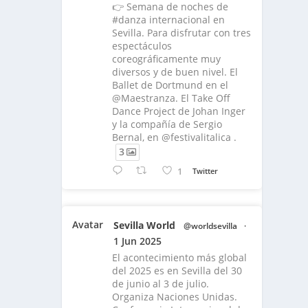
👉 Semana de noches de
#danza internacional en
Sevilla. Para disfrutar con tres
espectáculos
coreográficamente muy
diversos y de buen nivel. El
Ballet de Dortmund en el
@Maestranza. El Take Off
Dance Project de Johan Inger
y la compañía de Sergio
Bernal, en @festivalitalica .
3
1
Twitter
Avatar
Sevilla World
@worldsevilla
·
1 Jun 2025
El acontecimiento más global
del 2025 es en Sevilla del 30
de junio al 3 de julio.
Organiza Naciones Unidas.