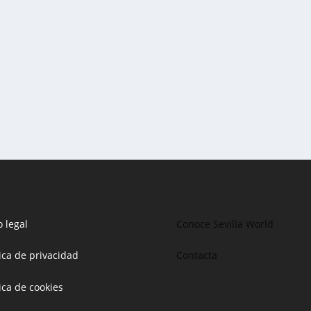
o legal
Conoce Sevilla World
tica de privacidad
Contacta
tica de cookies