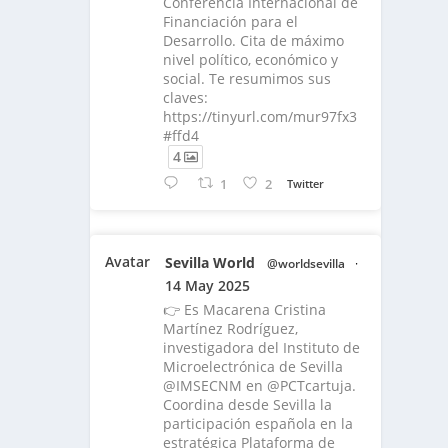
Conferencia Internacional de
Financiación para el
Desarrollo. Cita de máximo
nivel político, económico y
social. Te resumimos sus
claves:
https://tinyurl.com/mur97fx3
#ffd4
4
1
2
Twitter
Avatar
Sevilla World
@worldsevilla
·
14 May 2025
👉 Es Macarena Cristina
Martínez Rodríguez,
investigadora del Instituto de
Microelectrónica de Sevilla
@IMSECNM en @PCTcartuja.
Coordina desde Sevilla la
participación española en la
estratégica Plataforma de