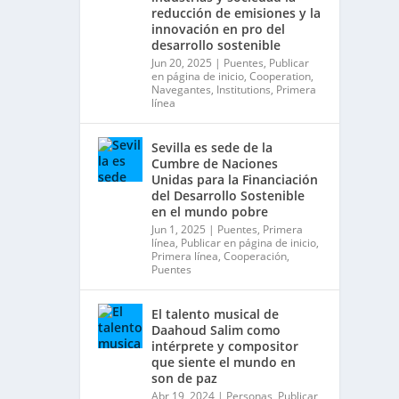
reducción de emisiones y la
innovación en pro del
desarrollo sostenible
Avatar
Sevilla World
@worldsevilla
·
Jun 20, 2025
|
Puentes
,
Publicar
en página de inicio
,
Cooperation
,
1 Sep 2024
Navegantes
,
Institutions
,
Primera
La temporada de congresos
línea
científicos comienza en
Sevilla este lunes 2 con la
Sevilla es sede de la
Conferencia Internacional
Cumbre de Naciones
sobre Catálisis, y con el
Unidas para la Financiación
Congreso de Parasitología.
del Desarrollo Sostenible
Del día 3 al 6, Congreso de
en el mundo pobre
Metodología de Ciencias
Jun 1, 2025
|
Puentes
,
Primera
Sociales y la Salud; y los días
línea
,
Publicar en página de inicio
,
5 y 6 Jornadas de Economía
Primera línea
,
Cooperación
,
Puentes
Industrial.
4
El talento musical de
1
2
Twitter
Daahoud Salim como
intérprete y compositor
que siente el mundo en
son de paz
Avatar
Sevilla World
@worldsevilla
·
Abr 19, 2024
|
Personas
,
Publicar