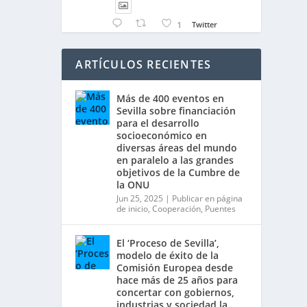
1
Twitter
ARTÍCULOS RECIENTES
Avatar
Sevilla World
@worldsevilla
·
30 Dic 2024
Más de 400 eventos en
👉 La cita de ámbito mundial
Sevilla sobre financiación
para el desarrollo
más relevante en #Sevilla en
socioeconómico en
2025 es una cumbre
diversas áreas del mundo
organizada por @ONU_es del
en paralelo a las grandes
30 de junio al 3 de julio, con
objetivos de la Cumbre de
España @MAECgob como
la ONU
anfitriona.
Jun 25, 2025
|
Publicar en página
🌍 Cuarta Conferencia
de inicio
,
Cooperación
,
Puentes
Internacional sobre la
Financiación para el
Desarrollo. Ver más:
El ‘Proceso de Sevilla’,
https://financing.desa.un.org/
modelo de éxito de la
ffd4
Comisión Europea desde
hace más de 25 años para
concertar con gobiernos,
2
Twitter
industrias y sociedad la