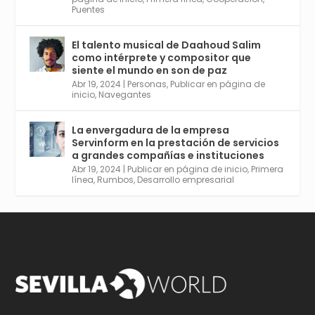
Puentes
El talento musical de Daahoud Salim
Avata
Sevilla World
@worldsevilla
·
como intérprete y compositor que
r
30 Abr 2024
siente el mundo en son de paz
Aprovéchalo si vives en Sevilla capital o
Abr 19, 2024
|
Personas
,
Publicar en página de
provincia. Curso gratuito en Internet de las
inicio
,
Navegantes
Cosas, Inteligencia Artificial y Smart Cities
para Entornos 5G, Comienza en junio. El
La envergadura de la empresa
plazo acaba el 2 de mayo. Dota de gran
Servinform en la prestación de servicios
empleabilidad. Ver y enlace a inscripción:
a grandes compañías e instituciones
https://tinyurl.com/yu5xhwjr
Abr 19, 2024
|
Publicar en página de inicio
,
Primera
línea
,
Rumbos
,
Desarrollo empresarial
Twitter
3
5
Cargar más