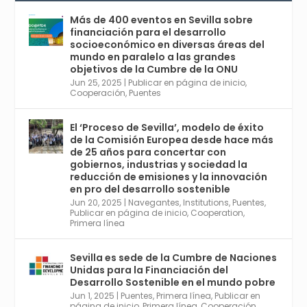
Conferencia Internacional sobre Catálisis, y
con el Congreso de Parasitología. Del día 3 al
Más de 400 eventos en Sevilla sobre
6, Congreso de Metodología de Ciencias
financiación para el desarrollo
Sociales y la Salud; y los días 5 y 6 Jornadas
socioeconómico en diversas áreas del
de Economía Industrial.
mundo en paralelo a las grandes
objetivos de la Cumbre de la ONU
4
Jun 25, 2025
|
Publicar en página de inicio
,
Twitter
1
2
Cooperación
,
Puentes
El ‘Proceso de Sevilla’, modelo de éxito
de la Comisión Europea desde hace más
Avata
Sevilla World
@worldsevilla
·
de 25 años para concertar con
r
21 May 2024
gobiernos, industrias y sociedad la
Conoce a @mvbim, la empresa sevillana
reducción de emisiones y la innovación
que ha sido pionera en España en el uso de
en pro del desarrollo sostenible
la tecnología BIM para digitalizar e
Jun 20, 2025
|
Navegantes
,
Institutions
,
Puentes
,
Publicar en página de inicio
,
Cooperation
,
industrializar la arquitectura y la
Primera línea
construcción. Ver su dimensión
internacional en el reportaje de
@juanluispavon1 en @elCorreoWeb :
Sevilla es sede de la Cumbre de Naciones
https://tinyurl.com/yfa2h55p
Unidas para la Financiación del
Desarrollo Sostenible en el mundo pobre
Jun 1, 2025
|
Puentes
,
Primera línea
,
Publicar en
Twitter
2
6
página de inicio
,
Primera línea
,
Cooperación
,