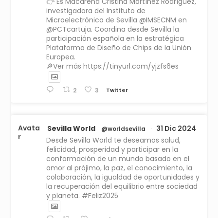
👉 Es Macarena Cristina Martínez Rodríguez,
investigadora del Instituto de
Microelectrónica de Sevilla @IMSECNM en
@PCTcartuja. Coordina desde Sevilla la
participación española en la estratégica
Plataforma de Diseño de Chips de la Unión
Europea.
🔎Ver más https://tinyurl.com/yjzfs6es
Twitter
2
3
Avata
Sevilla World
31 Dic 2024
@worldsevilla
·
r
Desde Sevilla World te deseamos salud,
felicidad, prosperidad y participar en la
conformación de un mundo basado en el
amor al prójimo, la paz, el conocimiento, la
colaboración, la igualdad de oportunidades y
la recuperación del equilibrio entre sociedad
y planeta. #Feliz2025