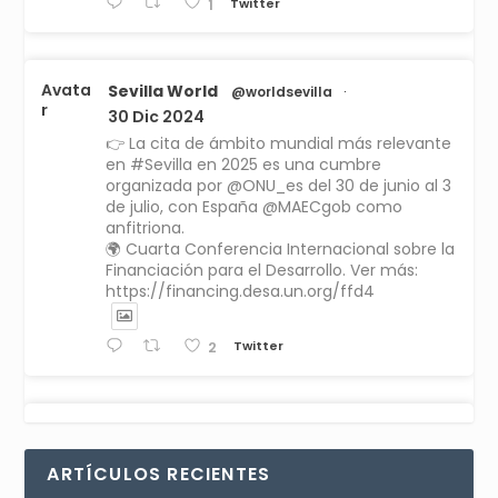
Twitter
1
Avata
Sevilla World
@worldsevilla
·
r
30 Dic 2024
👉 La cita de ámbito mundial más relevante
en #Sevilla en 2025 es una cumbre
organizada por @ONU_es del 30 de junio al 3
de julio, con España @MAECgob como
anfitriona.
🌍 Cuarta Conferencia Internacional sobre la
Financiación para el Desarrollo. Ver más:
https://financing.desa.un.org/ffd4
Twitter
2
Avata
Sevilla World
1 Sep 2024
@worldsevilla
·
r
La temporada de congresos científicos
ARTÍCULOS RECIENTES
comienza en Sevilla este lunes 2 con la