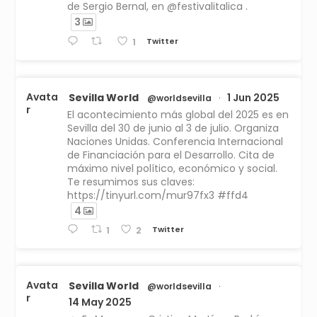
de Sergio Bernal, en @festivalitalica .
3
Twitter
1
Avata
Sevilla World
1 Jun 2025
@worldsevilla
·
r
El acontecimiento más global del 2025 es en
Sevilla del 30 de junio al 3 de julio. Organiza
Naciones Unidas. Conferencia Internacional
de Financiación para el Desarrollo. Cita de
máximo nivel político, económico y social.
Te resumimos sus claves:
https://tinyurl.com/mur97fx3 #ffd4
4
Twitter
1
2
Avata
Sevilla World
@worldsevilla
·
r
14 May 2025