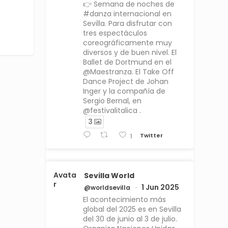
👉 Semana de noches de
#danza internacional en
Sevilla. Para disfrutar con
tres espectáculos
coreográficamente muy
diversos y de buen nivel. El
Ballet de Dortmund en el
@Maestranza. El Take Off
Dance Project de Johan
Inger y la compañía de
Sergio Bernal, en
@festivalitalica .
3
Twitter
1
Avata
Sevilla World
r
1 Jun 2025
@worldsevilla
·
El acontecimiento más
global del 2025 es en Sevilla
del 30 de junio al 3 de julio.