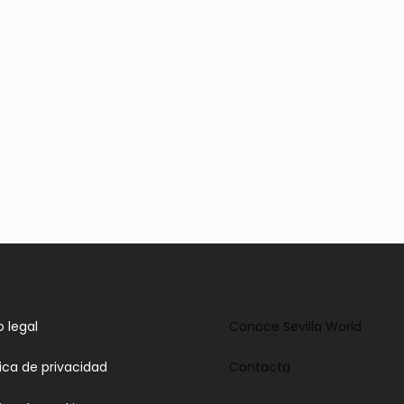
o legal
Conoce Sevilla World
tica de privacidad
Contacta