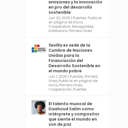
emisiones y la innovación
https://financing.desa.un.or
en pro del desarrollo
g/ffd4
sostenible
Jun 20, 2025
|
Puentes
,
Publicar
Twitter
2
en página de inicio
,
Cooperation
,
Navegantes
,
Institutions
,
Primera línea
Avata
Sevilla World
Sevilla es sede de la
r
Cumbre de Naciones
1 Sep 2024
@worldsevilla
·
Unidas para la
La temporada de congresos
Financiación del
científicos comienza en
Desarrollo Sostenible en
Sevilla este lunes 2 con la
el mundo pobre
Conferencia Internacional
Jun 1, 2025
|
Puentes
,
Primera
sobre Catálisis, y con el
línea
,
Publicar en página de
Congreso de Parasitología.
inicio
,
Primera línea
,
Cooperación
,
Puentes
Del día 3 al 6, Congreso de
Metodología de Ciencias
Sociales y la Salud; y los días
El talento musical de
5 y 6 Jornadas de Economía
Daahoud Salim como
Industrial.
intérprete y compositor
4
que siente el mundo en
son de paz
Twitter
1
2