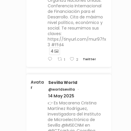
Organiza Naciones Unidas.
Conferencia Internacional
de Financiación para el
Desarrollo. Cita de máximo
nivel político, económico y
social. Te resumimos sus
claves:
https://tinyurl.com/mur97fx
3 #ffd4
4
Twitter
1
2
Avata
Sevilla World
r
@worldsevilla
·
14 May 2025
👉 Es Macarena Cristina
Martínez Rodríguez,
investigadora del Instituto
de Microelectrónica de
Sevilla @IMSECNM en
@PCTcartuja. Coordina