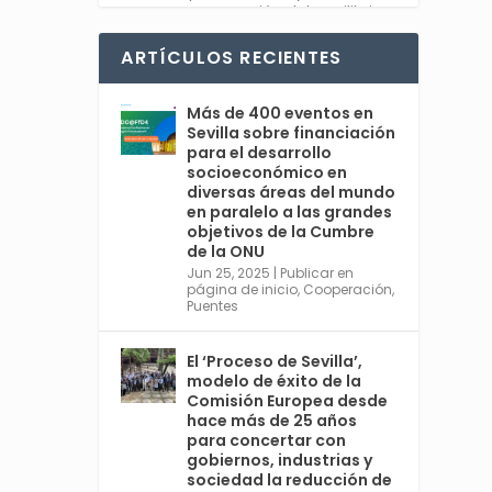
recuperación del equilibrio
entre sociedad y planeta.
#Feliz2025
ARTÍCULOS RECIENTES
Twitter
1
Más de 400 eventos en
Sevilla sobre financiación
para el desarrollo
socioeconómico en
diversas áreas del mundo
Avata
Sevilla World
en paralelo a las grandes
r
@worldsevilla
·
objetivos de la Cumbre
30 Dic 2024
de la ONU
👉 La cita de ámbito
Jun 25, 2025
|
Publicar en
página de inicio
,
Cooperación
,
mundial más relevante en
Puentes
#Sevilla en 2025 es una
cumbre organizada por
@ONU_es del 30 de junio al 3
El ‘Proceso de Sevilla’,
de julio, con España
modelo de éxito de la
@MAECgob como anfitriona.
Comisión Europea desde
🌍 Cuarta Conferencia
hace más de 25 años
Internacional sobre la
para concertar con
Financiación para el
gobiernos, industrias y
sociedad la reducción de
Desarrollo. Ver más: