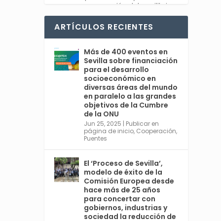
recuperación del equilibrio
entre sociedad y planeta.
#Feliz2025
ARTÍCULOS RECIENTES
Twitter
1
Más de 400 eventos en
Sevilla sobre financiación
para el desarrollo
socioeconómico en
diversas áreas del mundo
Avata
Sevilla World
en paralelo a las grandes
r
@worldsevilla
·
objetivos de la Cumbre
30 Dic 2024
de la ONU
👉 La cita de ámbito
Jun 25, 2025
|
Publicar en
página de inicio
,
Cooperación
,
mundial más relevante en
Puentes
#Sevilla en 2025 es una
cumbre organizada por
@ONU_es del 30 de junio al 3
El ‘Proceso de Sevilla’,
de julio, con España
modelo de éxito de la
@MAECgob como anfitriona.
Comisión Europea desde
🌍 Cuarta Conferencia
hace más de 25 años
Internacional sobre la
para concertar con
Financiación para el
gobiernos, industrias y
sociedad la reducción de
Desarrollo. Ver más: