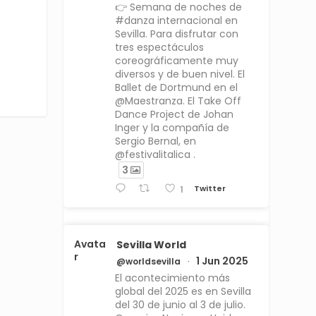
👉 Semana de noches de
#danza internacional en
Sevilla. Para disfrutar con
tres espectáculos
coreográficamente muy
diversos y de buen nivel. El
Ballet de Dortmund en el
@Maestranza. El Take Off
Dance Project de Johan
Inger y la compañía de
Sergio Bernal, en
@festivalitalica .
3
Twitter
1
Avata
Sevilla World
r
1 Jun 2025
@worldsevilla
·
El acontecimiento más
global del 2025 es en Sevilla
del 30 de junio al 3 de julio.