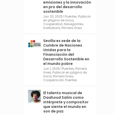
emisiones y la innovación
https://financing.desa.un.or
en pro del desarrollo
g/ffd4
sostenible
Jun 20, 2025
|
Puentes
,
Publicar
Twitter
2
en página de inicio
,
Cooperation
,
Navegantes
,
Institutions
,
Primera línea
Avata
Sevilla World
Sevilla es sede de la
r
Cumbre de Naciones
1 Sep 2024
@worldsevilla
·
Unidas para la
La temporada de congresos
Financiación del
científicos comienza en
Desarrollo Sostenible en
Sevilla este lunes 2 con la
el mundo pobre
Conferencia Internacional
Jun 1, 2025
|
Puentes
,
Primera
sobre Catálisis, y con el
línea
,
Publicar en página de
Congreso de Parasitología.
inicio
,
Primera línea
,
Cooperación
,
Puentes
Del día 3 al 6, Congreso de
Metodología de Ciencias
Sociales y la Salud; y los días
El talento musical de
5 y 6 Jornadas de Economía
Daahoud Salim como
Industrial.
intérprete y compositor
4
que siente el mundo en
son de paz
Twitter
1
2