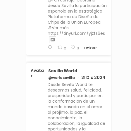
@PCTcartuja. Coordina
desde Sevilla la participación
española en la estratégica
Plataforma de Diseño de
Chips de la Unión Europea.
🔎Ver más
https://tinyurl.com/yjzfs6es
Twitter
2
3
Avata
Sevilla World
r
31 Dic 2024
@worldsevilla
·
Desde Sevilla World te
deseamos salud, felicidad,
prosperidad y participar en
la conformación de un
mundo basado en el amor
al prójimo, la paz, el
conocimiento, la
colaboración, la igualdad de
oportunidades y la