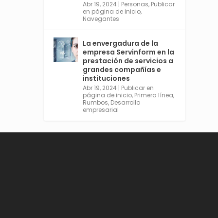
Abr 19, 2024
|
Personas
,
Publicar
en página de inicio
,
Navegantes
Avata
Sevilla World
La envergadura de la
r
@worldsevilla
·
empresa Servinform en la
21 May 2024
prestación de servicios a
grandes compañías e
Conoce a @mvbim, la
instituciones
empresa sevillana que ha
Abr 19, 2024
|
Publicar en
sido pionera en España en el
página de inicio
,
Primera línea
,
uso de la tecnología BIM
Rumbos
,
Desarrollo
para digitalizar e
empresarial
industrializar la arquitectura
y la construcción. Ver su
dimensión internacional en
el reportaje de
@juanluispavon1 en
@elCorreoWeb :
https://tinyurl.com/yfa2h55
p
Twitter
2
6