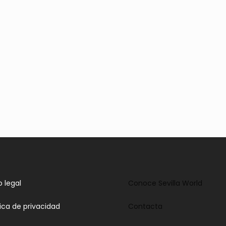
o legal
Conoce Sevilla World
tica de privacidad
Contacta