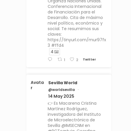
Organiza Naciones Unidas.
Conferencia Internacional
de Financiación para el
Desarrollo. Cita de máximo
nivel político, económico y
social. Te resumimos sus
claves:
https://tinyurl.com/mur97fx
3 #ffd4
4
Twitter
1
2
Avata
Sevilla World
r
@worldsevilla
·
14 May 2025
👉 Es Macarena Cristina
Martínez Rodríguez,
investigadora del Instituto
de Microelectrónica de
Sevilla @IMSECNM en