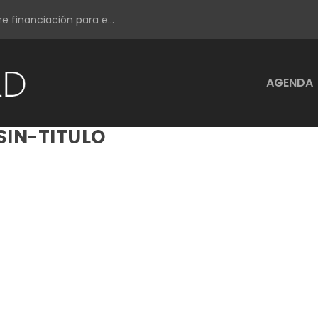
e financiación para e...
AGENDA
SIN-TITULO