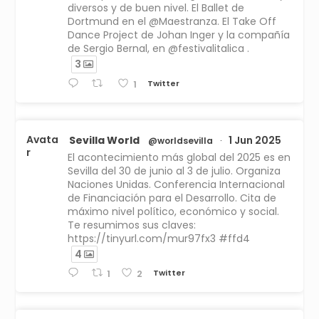
diversos y de buen nivel. El Ballet de
Dortmund en el @Maestranza. El Take Off
Dance Project de Johan Inger y la compañía
de Sergio Bernal, en @festivalitalica .
3
Twitter
1
Avata
Sevilla World
1 Jun 2025
@worldsevilla
·
r
El acontecimiento más global del 2025 es en
Sevilla del 30 de junio al 3 de julio. Organiza
Naciones Unidas. Conferencia Internacional
de Financiación para el Desarrollo. Cita de
máximo nivel político, económico y social.
Te resumimos sus claves:
https://tinyurl.com/mur97fx3 #ffd4
4
Twitter
1
2