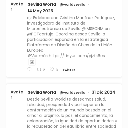
Avata
Sevilla World
@worldsevilla
·
r
14 May 2025
👉 Es Macarena Cristina Martínez Rodríguez,
investigadora del Instituto de
Microelectrónica de Sevilla @IMSECNM en
@PCTcartuja. Coordina desde Sevilla la
participación española en la estratégica
Plataforma de Diseño de Chips de la Unión
Europea.
🔎Ver más https://tinyurl.com/yjzfs6es
Twitter
2
3
Avata
Sevilla World
31 Dic 2024
@worldsevilla
·
r
Desde Sevilla World te deseamos salud,
felicidad, prosperidad y participar en la
conformación de un mundo basado en el
amor al prójimo, la paz, el conocimiento, la
colaboración, la igualdad de oportunidades y
la recuperación del equilibrio entre sociedad