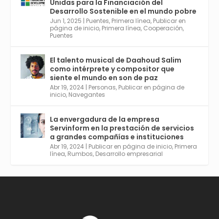
Unidas para la Financiación del
Desarrollo Sostenible en el mundo pobre
Jun 1, 2025
|
Puentes
,
Primera línea
,
Publicar en
Twitter
2
6
página de inicio
,
Primera línea
,
Cooperación
,
Puentes
El talento musical de Daahoud Salim
Avata
Sevilla World
@worldsevilla
·
como intérprete y compositor que
r
30 Abr 2024
siente el mundo en son de paz
Aprovéchalo si vives en Sevilla capital o
Abr 19, 2024
|
Personas
,
Publicar en página de
provincia. Curso gratuito en Internet de las
inicio
,
Navegantes
Cosas, Inteligencia Artificial y Smart Cities
para Entornos 5G, Comienza en junio. El
La envergadura de la empresa
plazo acaba el 2 de mayo. Dota de gran
Servinform en la prestación de servicios
empleabilidad. Ver y enlace a inscripción:
a grandes compañías e instituciones
https://tinyurl.com/yu5xhwjr
Abr 19, 2024
|
Publicar en página de inicio
,
Primera
línea
,
Rumbos
,
Desarrollo empresarial
Twitter
3
5
Cargar más