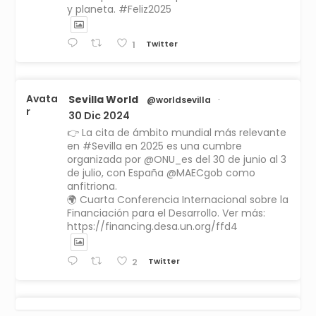
y planeta. #Feliz2025
Twitter
1
Avata
Sevilla World
@worldsevilla
·
r
30 Dic 2024
👉 La cita de ámbito mundial más relevante
en #Sevilla en 2025 es una cumbre
organizada por @ONU_es del 30 de junio al 3
de julio, con España @MAECgob como
anfitriona.
🌍 Cuarta Conferencia Internacional sobre la
Financiación para el Desarrollo. Ver más:
https://financing.desa.un.org/ffd4
Twitter
2