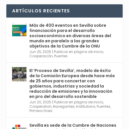
Avata
Sevilla World
1 Sep 2024
@worldsevilla
·
r
La temporada de congresos científicos
ARTÍCULOS RECIENTES
comienza en Sevilla este lunes 2 con la
Conferencia Internacional sobre Catálisis, y
con el Congreso de Parasitología. Del día 3 al
Más de 400 eventos en Sevilla sobre
6, Congreso de Metodología de Ciencias
financiación para el desarrollo
Sociales y la Salud; y los días 5 y 6 Jornadas
socioeconómico en diversas áreas del
de Economía Industrial.
mundo en paralelo a las grandes
objetivos de la Cumbre de la ONU
4
Jun 25, 2025
|
Publicar en página de inicio
,
Twitter
1
2
Cooperación
,
Puentes
El ‘Proceso de Sevilla’, modelo de éxito
de la Comisión Europea desde hace más
Avata
Sevilla World
@worldsevilla
·
de 25 años para concertar con
r
21 May 2024
gobiernos, industrias y sociedad la
Conoce a @mvbim, la empresa sevillana
reducción de emisiones y la innovación
que ha sido pionera en España en el uso de
en pro del desarrollo sostenible
la tecnología BIM para digitalizar e
Jun 20, 2025
|
Publicar en página de inicio
,
Cooperation
,
Navegantes
,
Institutions
,
Puentes
,
industrializar la arquitectura y la
Primera línea
construcción. Ver su dimensión
internacional en el reportaje de
@juanluispavon1 en @elCorreoWeb :
Sevilla es sede de la Cumbre de Naciones
https://tinyurl.com/yfa2h55p