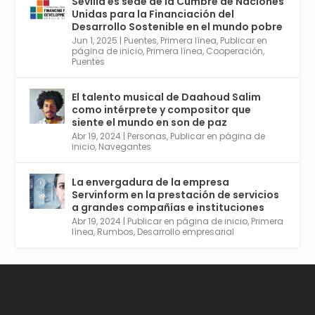
Sevilla es sede de la Cumbre de Naciones
https://tinyurl.com/yfa2h55p
Unidas para la Financiación del
Desarrollo Sostenible en el mundo pobre
Jun 1, 2025
|
Puentes
,
Primera línea
,
Publicar en
Twitter
2
6
página de inicio
,
Primera línea
,
Cooperación
,
Puentes
El talento musical de Daahoud Salim
Avata
Sevilla World
@worldsevilla
·
como intérprete y compositor que
r
30 Abr 2024
siente el mundo en son de paz
Aprovéchalo si vives en Sevilla capital o
Abr 19, 2024
|
Personas
,
Publicar en página de
provincia. Curso gratuito en Internet de las
inicio
,
Navegantes
Cosas, Inteligencia Artificial y Smart Cities
para Entornos 5G, Comienza en junio. El
La envergadura de la empresa
plazo acaba el 2 de mayo. Dota de gran
Servinform en la prestación de servicios
empleabilidad. Ver y enlace a inscripción:
a grandes compañías e instituciones
https://tinyurl.com/yu5xhwjr
Abr 19, 2024
|
Publicar en página de inicio
,
Primera
línea
,
Rumbos
,
Desarrollo empresarial
Twitter
3
5
Cargar más