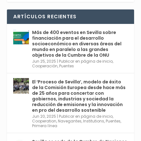
Avata
Sevilla World
1 Sep 2024
@worldsevilla
·
r
La temporada de congresos científicos
ARTÍCULOS RECIENTES
comienza en Sevilla este lunes 2 con la
Conferencia Internacional sobre Catálisis, y
con el Congreso de Parasitología. Del día 3 al
Más de 400 eventos en Sevilla sobre
6, Congreso de Metodología de Ciencias
financiación para el desarrollo
Sociales y la Salud; y los días 5 y 6 Jornadas
socioeconómico en diversas áreas del
de Economía Industrial.
mundo en paralelo a las grandes
objetivos de la Cumbre de la ONU
4
Jun 25, 2025
|
Publicar en página de inicio
,
Twitter
1
2
Cooperación
,
Puentes
El ‘Proceso de Sevilla’, modelo de éxito
de la Comisión Europea desde hace más
Avata
Sevilla World
@worldsevilla
·
de 25 años para concertar con
r
21 May 2024
gobiernos, industrias y sociedad la
Conoce a @mvbim, la empresa sevillana
reducción de emisiones y la innovación
que ha sido pionera en España en el uso de
en pro del desarrollo sostenible
la tecnología BIM para digitalizar e
Jun 20, 2025
|
Publicar en página de inicio
,
Cooperation
,
Navegantes
,
Institutions
,
Puentes
,
industrializar la arquitectura y la
Primera línea
construcción. Ver su dimensión
internacional en el reportaje de
@juanluispavon1 en @elCorreoWeb :