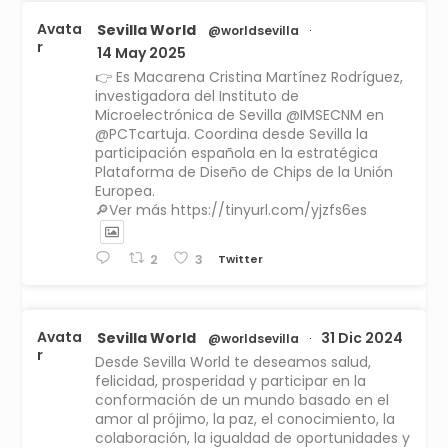
Avata
Sevilla World
@worldsevilla
·
r
14 May 2025
👉 Es Macarena Cristina Martínez Rodríguez,
investigadora del Instituto de
Microelectrónica de Sevilla @IMSECNM en
@PCTcartuja. Coordina desde Sevilla la
participación española en la estratégica
Plataforma de Diseño de Chips de la Unión
Europea.
🔎Ver más https://tinyurl.com/yjzfs6es
Twitter
2
3
Avata
Sevilla World
31 Dic 2024
@worldsevilla
·
r
Desde Sevilla World te deseamos salud,
felicidad, prosperidad y participar en la
conformación de un mundo basado en el
amor al prójimo, la paz, el conocimiento, la
colaboración, la igualdad de oportunidades y