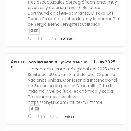
tres espectáculos coreográficamente muy
diversos y de buen nivel. El Ballet de
Dortmund en el @Maestranza. El Take Off
Dance Project de Johan Inger y la compañía
de Sergio Bernal, en @festivalitalica .
3
Twitter
1
Avata
Sevilla World
1 Jun 2025
@worldsevilla
·
r
El acontecimiento más global del 2025 es en
Sevilla del 30 de junio al 3 de julio. Organiza
Naciones Unidas. Conferencia Internacional
de Financiación para el Desarrollo. Cita de
máximo nivel político, económico y social.
Te resumimos sus claves:
https://tinyurl.com/mur97fx3 #ffd4
4
Twitter
1
2