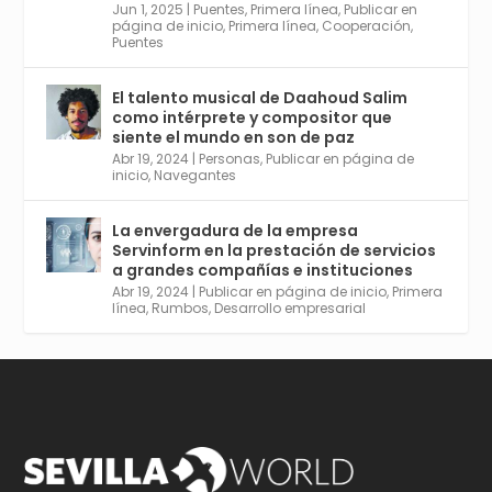
Jun 1, 2025
|
Puentes
,
Primera línea
,
Publicar en
Twitter
2
6
página de inicio
,
Primera línea
,
Cooperación
,
Puentes
El talento musical de Daahoud Salim
Avata
Sevilla World
@worldsevilla
·
como intérprete y compositor que
r
30 Abr 2024
siente el mundo en son de paz
Aprovéchalo si vives en Sevilla capital o
Abr 19, 2024
|
Personas
,
Publicar en página de
provincia. Curso gratuito en Internet de las
inicio
,
Navegantes
Cosas, Inteligencia Artificial y Smart Cities
para Entornos 5G, Comienza en junio. El
La envergadura de la empresa
plazo acaba el 2 de mayo. Dota de gran
Servinform en la prestación de servicios
empleabilidad. Ver y enlace a inscripción:
a grandes compañías e instituciones
https://tinyurl.com/yu5xhwjr
Abr 19, 2024
|
Publicar en página de inicio
,
Primera
línea
,
Rumbos
,
Desarrollo empresarial
Twitter
3
5
Cargar más