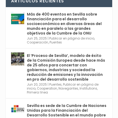
ARTÍCULOS RECIENTES
comienza en Sevilla este lunes 2 con la
Conferencia Internacional sobre Catálisis, y
con el Congreso de Parasitología. Del día 3 al
Más de 400 eventos en Sevilla sobre
6, Congreso de Metodología de Ciencias
financiación para el desarrollo
Sociales y la Salud; y los días 5 y 6 Jornadas
socioeconómico en diversas áreas del
de Economía Industrial.
mundo en paralelo a las grandes
objetivos de la Cumbre de la ONU
4
Jun 25, 2025
|
Publicar en página de inicio
,
Twitter
1
2
Cooperación
,
Puentes
El ‘Proceso de Sevilla’, modelo de éxito
de la Comisión Europea desde hace más
Avata
Sevilla World
@worldsevilla
·
de 25 años para concertar con
r
21 May 2024
gobiernos, industrias y sociedad la
Conoce a @mvbim, la empresa sevillana
reducción de emisiones y la innovación
que ha sido pionera en España en el uso de
en pro del desarrollo sostenible
la tecnología BIM para digitalizar e
Jun 20, 2025
|
Puentes
,
Publicar en página de
inicio
,
Cooperation
,
Navegantes
,
Institutions
,
industrializar la arquitectura y la
Primera línea
construcción. Ver su dimensión
internacional en el reportaje de
@juanluispavon1 en @elCorreoWeb :
Sevilla es sede de la Cumbre de Naciones
https://tinyurl.com/yfa2h55p
Unidas para la Financiación del
Desarrollo Sostenible en el mundo pobre