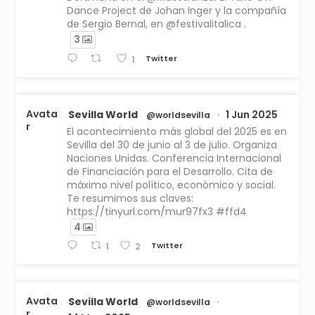
Dance Project de Johan Inger y la compañía
de Sergio Bernal, en @festivalitalica .
3
Twitter
1
Avata
Sevilla World
1 Jun 2025
@worldsevilla
·
r
El acontecimiento más global del 2025 es en
Sevilla del 30 de junio al 3 de julio. Organiza
Naciones Unidas. Conferencia Internacional
de Financiación para el Desarrollo. Cita de
máximo nivel político, económico y social.
Te resumimos sus claves:
https://tinyurl.com/mur97fx3 #ffd4
4
Twitter
1
2
Avata
Sevilla World
@worldsevilla
·
r