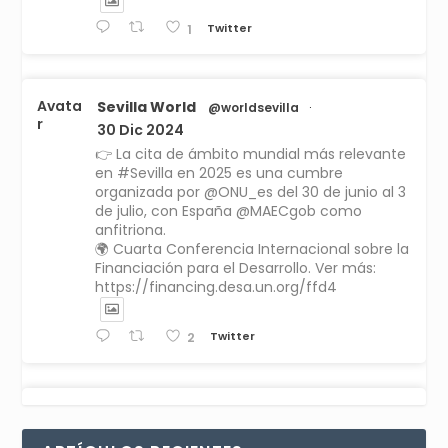
Twitter
1
Avata
Sevilla World
@worldsevilla
·
r
30 Dic 2024
👉 La cita de ámbito mundial más relevante
en #Sevilla en 2025 es una cumbre
organizada por @ONU_es del 30 de junio al 3
de julio, con España @MAECgob como
anfitriona.
🌍 Cuarta Conferencia Internacional sobre la
Financiación para el Desarrollo. Ver más:
https://financing.desa.un.org/ffd4
Twitter
2
Avata
Sevilla World
1 Sep 2024
@worldsevilla
·
r
La temporada de congresos científicos