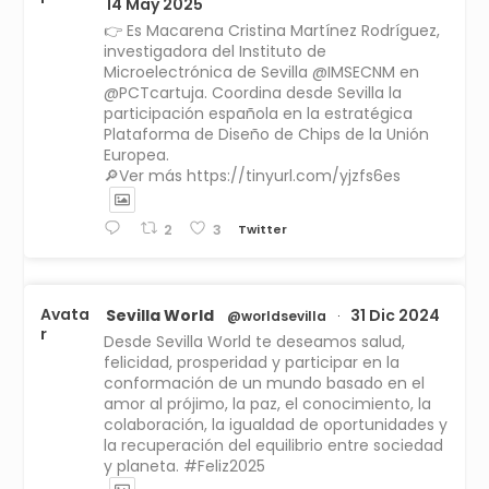
14 May 2025
👉 Es Macarena Cristina Martínez Rodríguez,
investigadora del Instituto de
Microelectrónica de Sevilla @IMSECNM en
@PCTcartuja. Coordina desde Sevilla la
participación española en la estratégica
Plataforma de Diseño de Chips de la Unión
Europea.
🔎Ver más https://tinyurl.com/yjzfs6es
Twitter
2
3
Avata
Sevilla World
31 Dic 2024
@worldsevilla
·
r
Desde Sevilla World te deseamos salud,
felicidad, prosperidad y participar en la
conformación de un mundo basado en el
amor al prójimo, la paz, el conocimiento, la
colaboración, la igualdad de oportunidades y
la recuperación del equilibrio entre sociedad
y planeta. #Feliz2025