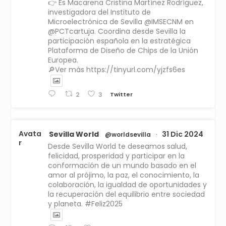
👉 Es Macarena Cristina Martínez Rodríguez,
investigadora del Instituto de
Microelectrónica de Sevilla @IMSECNM en
@PCTcartuja. Coordina desde Sevilla la
participación española en la estratégica
Plataforma de Diseño de Chips de la Unión
Europea.
🔎Ver más https://tinyurl.com/yjzfs6es
Twitter
2
3
Avata
Sevilla World
31 Dic 2024
@worldsevilla
·
r
Desde Sevilla World te deseamos salud,
felicidad, prosperidad y participar en la
conformación de un mundo basado en el
amor al prójimo, la paz, el conocimiento, la
colaboración, la igualdad de oportunidades y
la recuperación del equilibrio entre sociedad
y planeta. #Feliz2025