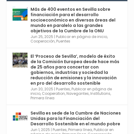
Conferencia Internacional sobre Catálisis, y
con el Congreso de Parasitología. Del día 3 al
Más de 400 eventos en Sevilla sobre
6, Congreso de Metodología de Ciencias
financiación para el desarrollo
Sociales y la Salud; y los días 5 y 6 Jornadas
socioeconómico en diversas áreas del
de Economía Industrial.
mundo en paralelo a las grandes
objetivos de la Cumbre de la ONU
4
Jun 25, 2025
|
Publicar en página de inicio
,
Twitter
1
2
Cooperación
,
Puentes
El ‘Proceso de Sevilla’, modelo de éxito
de la Comisión Europea desde hace más
Avata
Sevilla World
@worldsevilla
·
de 25 años para concertar con
r
21 May 2024
gobiernos, industrias y sociedad la
Conoce a @mvbim, la empresa sevillana
reducción de emisiones y la innovación
que ha sido pionera en España en el uso de
en pro del desarrollo sostenible
la tecnología BIM para digitalizar e
Jun 20, 2025
|
Puentes
,
Publicar en página de
inicio
,
Cooperation
,
Navegantes
,
Institutions
,
industrializar la arquitectura y la
Primera línea
construcción. Ver su dimensión
internacional en el reportaje de
@juanluispavon1 en @elCorreoWeb :
Sevilla es sede de la Cumbre de Naciones
https://tinyurl.com/yfa2h55p
Unidas para la Financiación del
Desarrollo Sostenible en el mundo pobre
Jun 1, 2025
|
Puentes
,
Primera línea
,
Publicar en
Twitter
2
6