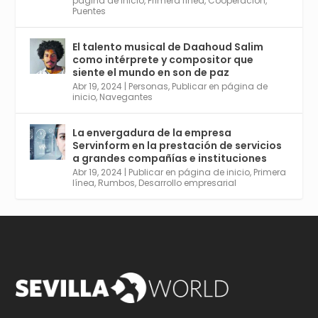
página de inicio
,
Primera línea
,
Cooperación
,
Puentes
El talento musical de Daahoud Salim
Avata
Sevilla World
@worldsevilla
·
como intérprete y compositor que
r
30 Abr 2024
siente el mundo en son de paz
Aprovéchalo si vives en Sevilla capital o
Abr 19, 2024
|
Personas
,
Publicar en página de
provincia. Curso gratuito en Internet de las
inicio
,
Navegantes
Cosas, Inteligencia Artificial y Smart Cities
para Entornos 5G, Comienza en junio. El
La envergadura de la empresa
plazo acaba el 2 de mayo. Dota de gran
Servinform en la prestación de servicios
empleabilidad. Ver y enlace a inscripción:
a grandes compañías e instituciones
https://tinyurl.com/yu5xhwjr
Abr 19, 2024
|
Publicar en página de inicio
,
Primera
línea
,
Rumbos
,
Desarrollo empresarial
Twitter
3
5
Cargar más