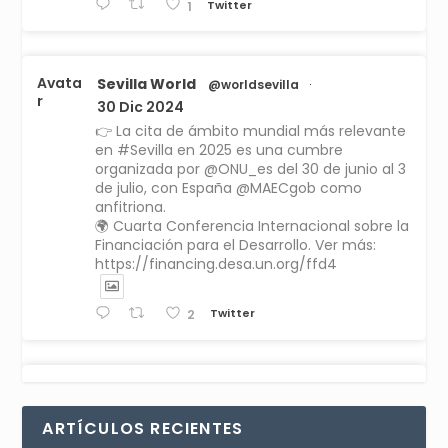
Twitter
1
Avata
Sevilla World
@worldsevilla
·
r
30 Dic 2024
👉 La cita de ámbito mundial más relevante
en #Sevilla en 2025 es una cumbre
organizada por @ONU_es del 30 de junio al 3
de julio, con España @MAECgob como
anfitriona.
🌍 Cuarta Conferencia Internacional sobre la
Financiación para el Desarrollo. Ver más:
https://financing.desa.un.org/ffd4
Twitter
2
Avata
Sevilla World
1 Sep 2024
@worldsevilla
·
r
La temporada de congresos científicos
ARTÍCULOS RECIENTES
comienza en Sevilla este lunes 2 con la