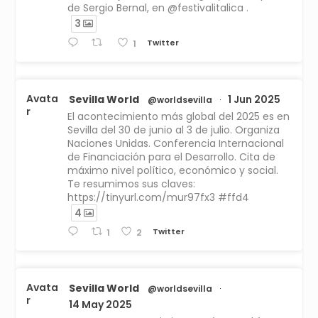
de Sergio Bernal, en @festivalitalica .
3
Twitter
1
Avata
Sevilla World
1 Jun 2025
@worldsevilla
·
r
El acontecimiento más global del 2025 es en
Sevilla del 30 de junio al 3 de julio. Organiza
Naciones Unidas. Conferencia Internacional
de Financiación para el Desarrollo. Cita de
máximo nivel político, económico y social.
Te resumimos sus claves:
https://tinyurl.com/mur97fx3 #ffd4
4
Twitter
1
2
Avata
Sevilla World
@worldsevilla
·
r
14 May 2025