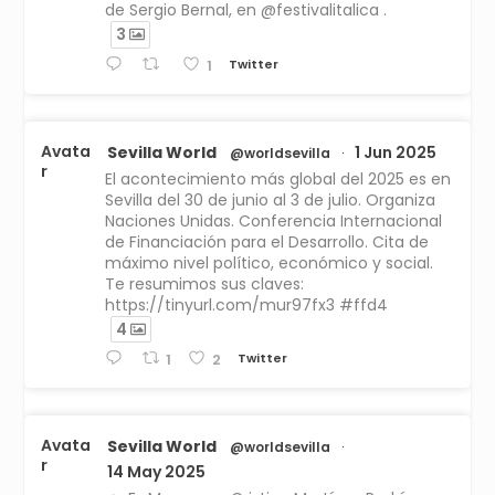
de Sergio Bernal, en @festivalitalica .
3
Twitter
1
Avata
Sevilla World
1 Jun 2025
@worldsevilla
·
r
El acontecimiento más global del 2025 es en
Sevilla del 30 de junio al 3 de julio. Organiza
Naciones Unidas. Conferencia Internacional
de Financiación para el Desarrollo. Cita de
máximo nivel político, económico y social.
Te resumimos sus claves:
https://tinyurl.com/mur97fx3 #ffd4
4
Twitter
1
2
Avata
Sevilla World
@worldsevilla
·
r
14 May 2025