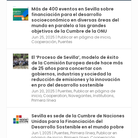
Conferencia Internacional sobre Catálisis, y
con el Congreso de Parasitología. Del día 3 al
Más de 400 eventos en Sevilla sobre
6, Congreso de Metodología de Ciencias
financiación para el desarrollo
Sociales y la Salud; y los días 5 y 6 Jornadas
socioeconómico en diversas áreas del
de Economía Industrial.
mundo en paralelo a las grandes
objetivos de la Cumbre de la ONU
4
Jun 25, 2025
|
Publicar en página de inicio
,
Twitter
1
2
Cooperación
,
Puentes
El ‘Proceso de Sevilla’, modelo de éxito
de la Comisión Europea desde hace más
Avata
Sevilla World
@worldsevilla
·
de 25 años para concertar con
r
21 May 2024
gobiernos, industrias y sociedad la
Conoce a @mvbim, la empresa sevillana
reducción de emisiones y la innovación
que ha sido pionera en España en el uso de
en pro del desarrollo sostenible
la tecnología BIM para digitalizar e
Jun 20, 2025
|
Puentes
,
Publicar en página de
inicio
,
Cooperation
,
Navegantes
,
Institutions
,
industrializar la arquitectura y la
Primera línea
construcción. Ver su dimensión
internacional en el reportaje de
@juanluispavon1 en @elCorreoWeb :
Sevilla es sede de la Cumbre de Naciones
https://tinyurl.com/yfa2h55p
Unidas para la Financiación del
Desarrollo Sostenible en el mundo pobre
Jun 1, 2025
|
Puentes
,
Primera línea
,
Publicar en
Twitter
2
6
página de inicio
,
Primera línea
,
Cooperación
,