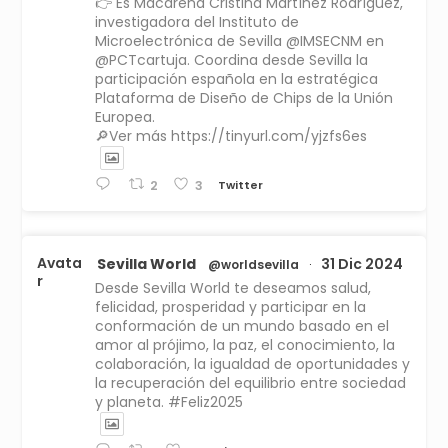
👉 Es Macarena Cristina Martínez Rodríguez,
investigadora del Instituto de
Microelectrónica de Sevilla @IMSECNM en
@PCTcartuja. Coordina desde Sevilla la
participación española en la estratégica
Plataforma de Diseño de Chips de la Unión
Europea.
🔎Ver más https://tinyurl.com/yjzfs6es
Twitter
2
3
Avata
Sevilla World
31 Dic 2024
@worldsevilla
·
r
Desde Sevilla World te deseamos salud,
felicidad, prosperidad y participar en la
conformación de un mundo basado en el
amor al prójimo, la paz, el conocimiento, la
colaboración, la igualdad de oportunidades y
la recuperación del equilibrio entre sociedad
y planeta. #Feliz2025