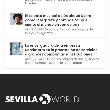
Puentes
El talento musical de Daahoud Salim
Avata
Sevilla World
@worldsevilla
·
como intérprete y compositor que
r
30 Abr 2024
siente el mundo en son de paz
Aprovéchalo si vives en Sevilla capital o
Abr 19, 2024
|
Personas
,
Publicar en página de
provincia. Curso gratuito en Internet de las
inicio
,
Navegantes
Cosas, Inteligencia Artificial y Smart Cities
para Entornos 5G, Comienza en junio. El
La envergadura de la empresa
plazo acaba el 2 de mayo. Dota de gran
Servinform en la prestación de servicios
empleabilidad. Ver y enlace a inscripción:
a grandes compañías e instituciones
https://tinyurl.com/yu5xhwjr
Abr 19, 2024
|
Publicar en página de inicio
,
Primera
línea
,
Rumbos
,
Desarrollo empresarial
Twitter
3
5
Cargar más