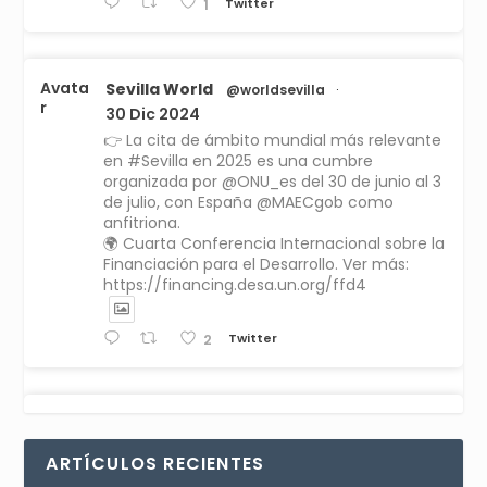
Twitter
1
Avata
Sevilla World
@worldsevilla
·
r
30 Dic 2024
👉 La cita de ámbito mundial más relevante
en #Sevilla en 2025 es una cumbre
organizada por @ONU_es del 30 de junio al 3
de julio, con España @MAECgob como
anfitriona.
🌍 Cuarta Conferencia Internacional sobre la
Financiación para el Desarrollo. Ver más:
https://financing.desa.un.org/ffd4
Twitter
2
Avata
Sevilla World
1 Sep 2024
@worldsevilla
·
r
La temporada de congresos científicos
ARTÍCULOS RECIENTES
comienza en Sevilla este lunes 2 con la