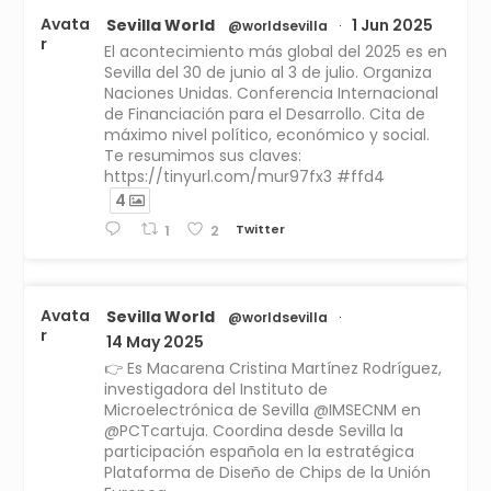
Avata
Sevilla World
1 Jun 2025
@worldsevilla
·
r
El acontecimiento más global del 2025 es en
Sevilla del 30 de junio al 3 de julio. Organiza
Naciones Unidas. Conferencia Internacional
de Financiación para el Desarrollo. Cita de
máximo nivel político, económico y social.
Te resumimos sus claves:
https://tinyurl.com/mur97fx3 #ffd4
4
Twitter
1
2
Avata
Sevilla World
@worldsevilla
·
r
14 May 2025
👉 Es Macarena Cristina Martínez Rodríguez,
investigadora del Instituto de
Microelectrónica de Sevilla @IMSECNM en
@PCTcartuja. Coordina desde Sevilla la
participación española en la estratégica
Plataforma de Diseño de Chips de la Unión