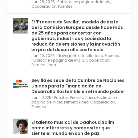
Jun 25, 2025
|
Publicar en página de inicio
,
Twitter
1
2
Cooperación
,
Puentes
El ‘Proceso de Sevilla’, modelo de éxito
de la Comisión Europea desde hace más
Avata
Sevilla World
@worldsevilla
·
de 25 años para concertar con
r
21 May 2024
gobiernos, industrias y sociedad la
Conoce a @mvbim, la empresa sevillana
reducción de emisiones y la innovación
que ha sido pionera en España en el uso de
en pro del desarrollo sostenible
la tecnología BIM para digitalizar e
Jun 20, 2025
|
Navegantes
,
Institutions
,
Puentes
,
Publicar en página de inicio
,
Cooperation
,
industrializar la arquitectura y la
Primera línea
construcción. Ver su dimensión
internacional en el reportaje de
@juanluispavon1 en @elCorreoWeb :
Sevilla es sede de la Cumbre de Naciones
https://tinyurl.com/yfa2h55p
Unidas para la Financiación del
Desarrollo Sostenible en el mundo pobre
Jun 1, 2025
|
Puentes
,
Primera línea
,
Publicar en
Twitter
2
6
página de inicio
,
Primera línea
,
Cooperación
,
Puentes
El talento musical de Daahoud Salim
Avata
Sevilla World
@worldsevilla
·
como intérprete y compositor que
r
30 Abr 2024
siente el mundo en son de paz