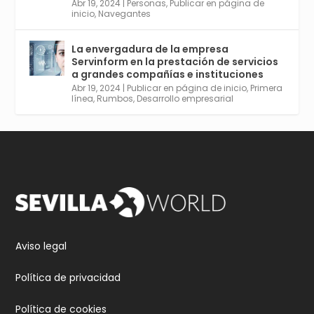
Aprovéchalo si vives en Sevilla capital o
Abr 19, 2024
|
Personas
,
Publicar en página de
provincia. Curso gratuito en Internet de las
inicio
,
Navegantes
Cosas, Inteligencia Artificial y Smart Cities
para Entornos 5G, Comienza en junio. El
La envergadura de la empresa
plazo acaba el 2 de mayo. Dota de gran
Servinform en la prestación de servicios
empleabilidad. Ver y enlace a inscripción:
a grandes compañías e instituciones
https://tinyurl.com/yu5xhwjr
Abr 19, 2024
|
Publicar en página de inicio
,
Primera
línea
,
Rumbos
,
Desarrollo empresarial
Twitter
3
5
Cargar más
Aviso legal
Política de privacidad
Política de cookies