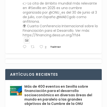
👉 La cita de ámbito mundial más relevante
en #Sevilla en 2025 es una cumbre
organizada por @ONU_es del 30 de junio al 3
de julio, con España @MAECgob como
anfitriona.
🌍 Cuarta Conferencia Internacional sobre la
Financiación para el Desarrollo. Ver más:
https://financing.desa.un.org/ffd4
Twitter
2
Avata
Sevilla World
1 Sep 2024
@worldsevilla
·
r
La temporada de congresos científicos
ARTÍCULOS RECIENTES
comienza en Sevilla este lunes 2 con la
Conferencia Internacional sobre Catálisis, y
con el Congreso de Parasitología. Del día 3 al
Más de 400 eventos en Sevilla sobre
6, Congreso de Metodología de Ciencias
financiación para el desarrollo
Sociales y la Salud; y los días 5 y 6 Jornadas
socioeconómico en diversas áreas del
de Economía Industrial.
mundo en paralelo a las grandes
objetivos de la Cumbre de la ONU
4