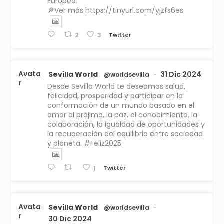
Europea.
🔎Ver más https://tinyurl.com/yjzfs6es
Twitter
2
3
Avata
Sevilla World
31 Dic 2024
@worldsevilla
·
r
Desde Sevilla World te deseamos salud,
felicidad, prosperidad y participar en la
conformación de un mundo basado en el
amor al prójimo, la paz, el conocimiento, la
colaboración, la igualdad de oportunidades y
la recuperación del equilibrio entre sociedad
y planeta. #Feliz2025
Twitter
1
Avata
Sevilla World
@worldsevilla
·
r
30 Dic 2024