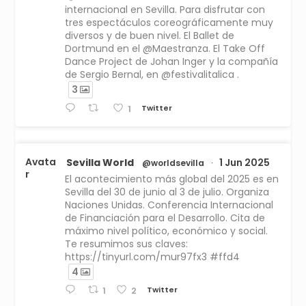
internacional en Sevilla. Para disfrutar con
tres espectáculos coreográficamente muy
diversos y de buen nivel. El Ballet de
Dortmund en el @Maestranza. El Take Off
Dance Project de Johan Inger y la compañía
de Sergio Bernal, en @festivalitalica .
3
Twitter
1
Avata
Sevilla World
1 Jun 2025
@worldsevilla
·
r
El acontecimiento más global del 2025 es en
Sevilla del 30 de junio al 3 de julio. Organiza
Naciones Unidas. Conferencia Internacional
de Financiación para el Desarrollo. Cita de
máximo nivel político, económico y social.
Te resumimos sus claves:
https://tinyurl.com/mur97fx3 #ffd4
4
Twitter
1
2