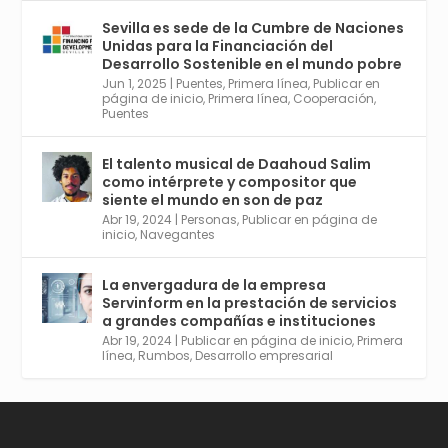
internacional en el reportaje de
@juanluispavon1 en @elCorreoWeb :
Sevilla es sede de la Cumbre de Naciones
https://tinyurl.com/yfa2h55p
Unidas para la Financiación del
Desarrollo Sostenible en el mundo pobre
Jun 1, 2025
|
Puentes
,
Primera línea
,
Publicar en
Twitter
2
6
página de inicio
,
Primera línea
,
Cooperación
,
Puentes
El talento musical de Daahoud Salim
Avata
Sevilla World
@worldsevilla
·
como intérprete y compositor que
r
30 Abr 2024
siente el mundo en son de paz
Aprovéchalo si vives en Sevilla capital o
Abr 19, 2024
|
Personas
,
Publicar en página de
provincia. Curso gratuito en Internet de las
inicio
,
Navegantes
Cosas, Inteligencia Artificial y Smart Cities
para Entornos 5G, Comienza en junio. El
La envergadura de la empresa
plazo acaba el 2 de mayo. Dota de gran
Servinform en la prestación de servicios
empleabilidad. Ver y enlace a inscripción:
a grandes compañías e instituciones
https://tinyurl.com/yu5xhwjr
Abr 19, 2024
|
Publicar en página de inicio
,
Primera
línea
,
Rumbos
,
Desarrollo empresarial
Twitter
3
5
Cargar más