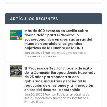
Avata
Sevilla World
1 Sep 2024
@worldsevilla
·
r
La temporada de congresos científicos
ARTÍCULOS RECIENTES
comienza en Sevilla este lunes 2 con la
Conferencia Internacional sobre Catálisis, y
con el Congreso de Parasitología. Del día 3 al
Más de 400 eventos en Sevilla sobre
6, Congreso de Metodología de Ciencias
financiación para el desarrollo
Sociales y la Salud; y los días 5 y 6 Jornadas
socioeconómico en diversas áreas del
de Economía Industrial.
mundo en paralelo a las grandes
objetivos de la Cumbre de la ONU
4
Jun 25, 2025
|
Publicar en página de inicio
,
Twitter
1
2
Cooperación
,
Puentes
El ‘Proceso de Sevilla’, modelo de éxito
de la Comisión Europea desde hace más
Avata
Sevilla World
@worldsevilla
·
de 25 años para concertar con
r
21 May 2024
gobiernos, industrias y sociedad la
Conoce a @mvbim, la empresa sevillana
reducción de emisiones y la innovación
que ha sido pionera en España en el uso de
en pro del desarrollo sostenible
la tecnología BIM para digitalizar e
Jun 20, 2025
|
Puentes
,
Publicar en página de
inicio
,
Cooperation
,
Navegantes
,
Institutions
,
industrializar la arquitectura y la
Primera línea
construcción. Ver su dimensión