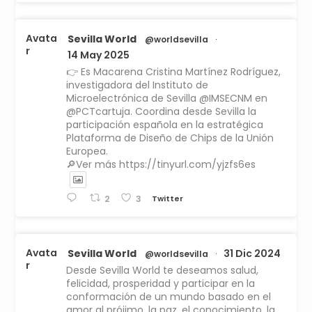
Avata
Sevilla World
@worldsevilla
·
r
14 May 2025
👉 Es Macarena Cristina Martínez Rodríguez,
investigadora del Instituto de
Microelectrónica de Sevilla @IMSECNM en
@PCTcartuja. Coordina desde Sevilla la
participación española en la estratégica
Plataforma de Diseño de Chips de la Unión
Europea.
🔎Ver más https://tinyurl.com/yjzfs6es
Twitter
2
3
Avata
Sevilla World
31 Dic 2024
@worldsevilla
·
r
Desde Sevilla World te deseamos salud,
felicidad, prosperidad y participar en la
conformación de un mundo basado en el
amor al prójimo, la paz, el conocimiento, la