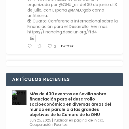
organizada por @ONU_es del 30 de junio al 3
de julio, con España @MAECgob como
anfitriona.
🌍 Cuarta Conferencia Internacional sobre la
Financiación para el Desarrollo. Ver más:
https://financing.desa.un.org/ffd4
Twitter
2
Avata
Sevilla World
1 Sep 2024
@worldsevilla
·
r
La temporada de congresos científicos
ARTÍCULOS RECIENTES
comienza en Sevilla este lunes 2 con la
Conferencia Internacional sobre Catálisis, y
con el Congreso de Parasitología. Del día 3 al
Más de 400 eventos en Sevilla sobre
6, Congreso de Metodología de Ciencias
financiación para el desarrollo
Sociales y la Salud; y los días 5 y 6 Jornadas
socioeconómico en diversas áreas del
de Economía Industrial.
mundo en paralelo a las grandes
objetivos de la Cumbre de la ONU
4
Jun 25, 2025
|
Publicar en página de inicio
,
Twitter
1
2
Cooperación
,
Puentes