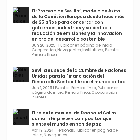
El ‘Proceso de Sevilla’, modelo de éxito
de la Comisión Europea desde hace más
Avata
Sevilla World
@worldsevilla
·
de 25 años para concertar con
r
21 May 2024
gobiernos, industrias y sociedad la
Conoce a @mvbim, la empresa sevillana
reducción de emisiones y la innovación
que ha sido pionera en España en el uso de
en pro del desarrollo sostenible
la tecnología BIM para digitalizar e
Jun 20, 2025
|
Publicar en página de inicio
,
Cooperation
,
Navegantes
,
Institutions
,
Puentes
,
industrializar la arquitectura y la
Primera línea
construcción. Ver su dimensión
internacional en el reportaje de
@juanluispavon1 en @elCorreoWeb :
Sevilla es sede de la Cumbre de Naciones
https://tinyurl.com/yfa2h55p
Unidas para la Financiación del
Desarrollo Sostenible en el mundo pobre
Jun 1, 2025
|
Puentes
,
Primera línea
,
Publicar en
Twitter
2
6
página de inicio
,
Primera línea
,
Cooperación
,
Puentes
El talento musical de Daahoud Salim
Avata
Sevilla World
@worldsevilla
·
como intérprete y compositor que
r
30 Abr 2024
siente el mundo en son de paz
Aprovéchalo si vives en Sevilla capital o
Abr 19, 2024
|
Personas
,
Publicar en página de
provincia. Curso gratuito en Internet de las
inicio
,
Navegantes