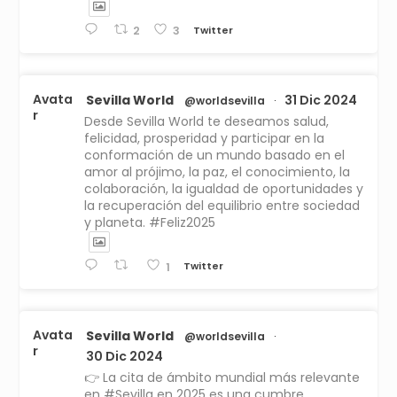
Twitter
2
3
Avata
Sevilla World
31 Dic 2024
@worldsevilla
·
r
Desde Sevilla World te deseamos salud,
felicidad, prosperidad y participar en la
conformación de un mundo basado en el
amor al prójimo, la paz, el conocimiento, la
colaboración, la igualdad de oportunidades y
la recuperación del equilibrio entre sociedad
y planeta. #Feliz2025
Twitter
1
Avata
Sevilla World
@worldsevilla
·
r
30 Dic 2024
👉 La cita de ámbito mundial más relevante
en #Sevilla en 2025 es una cumbre