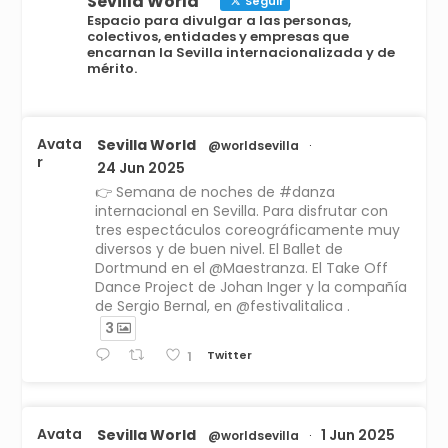
Sevilla World
Seguir
Espacio para divulgar a las personas,
colectivos, entidades y empresas que
encarnan la Sevilla internacionalizada y de
mérito.
Avata
Sevilla World
@worldsevilla
·
r
24 Jun 2025
👉 Semana de noches de #danza
internacional en Sevilla. Para disfrutar con
tres espectáculos coreográficamente muy
diversos y de buen nivel. El Ballet de
Dortmund en el @Maestranza. El Take Off
Dance Project de Johan Inger y la compañía
de Sergio Bernal, en @festivalitalica .
3
Twitter
1
Avata
Sevilla World
1 Jun 2025
@worldsevilla
·