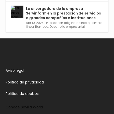
Cosas, Inteligencia Artificial y Smart Cities
para Entornos 5G, Comienza en junio. El
La envergadura de la empresa
plazo acaba el 2 de mayo. Dota de gran
Servinform en la prestación de servicios
empleabilidad. Ver y enlace a inscripción:
a grandes compañías e instituciones
https://tinyurl.com/yu5xhwjr
Abr 19, 2024
|
Publicar en página de inicio
,
Primera
línea
,
Rumbos
,
Desarrollo empresarial
Twitter
3
5
Cargar más
Aviso legal
Política de privacidad
Política de cookies
Conoce Sevilla World