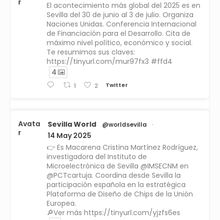
r
El acontecimiento más global del 2025 es en
Sevilla del 30 de junio al 3 de julio. Organiza
Naciones Unidas. Conferencia Internacional
de Financiación para el Desarrollo. Cita de
máximo nivel político, económico y social.
Te resumimos sus claves:
https://tinyurl.com/mur97fx3 #ffd4
4
Twitter
1
2
Avata
Sevilla World
@worldsevilla
·
r
14 May 2025
👉 Es Macarena Cristina Martínez Rodríguez,
investigadora del Instituto de
Microelectrónica de Sevilla @IMSECNM en
@PCTcartuja. Coordina desde Sevilla la
participación española en la estratégica
Plataforma de Diseño de Chips de la Unión
Europea.
🔎Ver más https://tinyurl.com/yjzfs6es