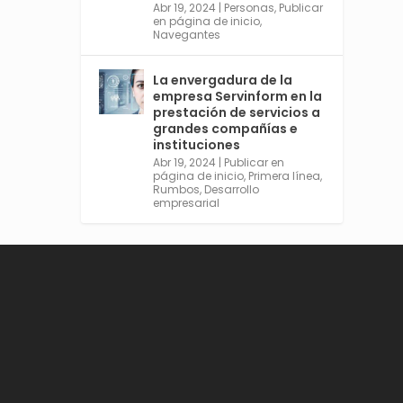
Abr 19, 2024
|
Personas
,
Publicar
en página de inicio
,
Navegantes
Avata
Sevilla World
La envergadura de la
r
@worldsevilla
·
empresa Servinform en la
21 May 2024
prestación de servicios a
grandes compañías e
Conoce a @mvbim, la
instituciones
empresa sevillana que ha
Abr 19, 2024
|
Publicar en
sido pionera en España en el
página de inicio
,
Primera línea
,
uso de la tecnología BIM
Rumbos
,
Desarrollo
para digitalizar e
empresarial
industrializar la arquitectura
y la construcción. Ver su
dimensión internacional en
el reportaje de
@juanluispavon1 en
@elCorreoWeb :
https://tinyurl.com/yfa2h55
p
Twitter
2
6