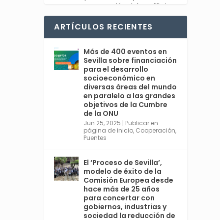
recuperación del equilibrio
entre sociedad y planeta.
#Feliz2025
ARTÍCULOS RECIENTES
Twitter
1
Más de 400 eventos en
Sevilla sobre financiación
para el desarrollo
socioeconómico en
diversas áreas del mundo
Avata
Sevilla World
en paralelo a las grandes
r
@worldsevilla
·
objetivos de la Cumbre
30 Dic 2024
de la ONU
👉 La cita de ámbito
Jun 25, 2025
|
Publicar en
página de inicio
,
Cooperación
,
mundial más relevante en
Puentes
#Sevilla en 2025 es una
cumbre organizada por
@ONU_es del 30 de junio al 3
El ‘Proceso de Sevilla’,
de julio, con España
modelo de éxito de la
@MAECgob como anfitriona.
Comisión Europea desde
🌍 Cuarta Conferencia
hace más de 25 años
Internacional sobre la
para concertar con
Financiación para el
gobiernos, industrias y
sociedad la reducción de
Desarrollo. Ver más: