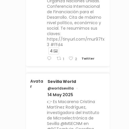
Organiza Naciones Unidas.
Conferencia Internacional
de Financiación para el
Desarrollo. Cita de máximo
nivel político, económico y
social. Te resumimos sus
claves:
https://tinyurl.com/mur97fx
3 #ffd4
4
Twitter
1
2
Avata
Sevilla World
r
@worldsevilla
·
14 May 2025
👉 Es Macarena Cristina
Martínez Rodríguez,
investigadora del Instituto
de Microelectrónica de
Sevilla @IMSECNM en