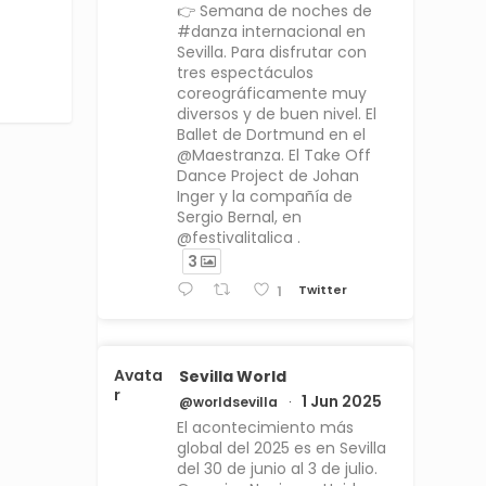
👉 Semana de noches de
#danza internacional en
Sevilla. Para disfrutar con
tres espectáculos
coreográficamente muy
diversos y de buen nivel. El
Ballet de Dortmund en el
@Maestranza. El Take Off
Dance Project de Johan
Inger y la compañía de
Sergio Bernal, en
@festivalitalica .
3
Twitter
1
Avata
Sevilla World
r
1 Jun 2025
@worldsevilla
·
El acontecimiento más
global del 2025 es en Sevilla
del 30 de junio al 3 de julio.