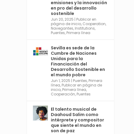
emisiones y la innovación
https://financing.desa.un.or
en pro del desarrollo
g/ffd4
sostenible
Jun 20, 2025
|
Publicar en
Twitter
2
página de inicio
,
Cooperation
,
Navegantes
,
Institutions
,
Puentes
,
Primera línea
Avata
Sevilla World
Sevilla es sede de la
r
Cumbre de Naciones
1 Sep 2024
@worldsevilla
·
Unidas para la
La temporada de congresos
Financiación del
científicos comienza en
Desarrollo Sostenible en
Sevilla este lunes 2 con la
el mundo pobre
Conferencia Internacional
Jun 1, 2025
|
Puentes
,
Primera
sobre Catálisis, y con el
línea
,
Publicar en página de
Congreso de Parasitología.
inicio
,
Primera línea
,
Cooperación
,
Puentes
Del día 3 al 6, Congreso de
Metodología de Ciencias
Sociales y la Salud; y los días
El talento musical de
5 y 6 Jornadas de Economía
Daahoud Salim como
Industrial.
intérprete y compositor
4
que siente el mundo en
son de paz
Twitter
1
2