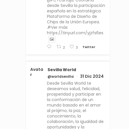
@PCTcartuja. Coordina
desde Sevilla la participación
española en la estratégica
Plataforma de Diseño de
Chips de la Unión Europea.
🔎Ver más
https://tinyurl.com/yjzfs6es
Twitter
2
3
Avata
Sevilla World
r
31 Dic 2024
@worldsevilla
·
Desde Sevilla World te
deseamos salud, felicidad,
prosperidad y participar en
la conformación de un
mundo basado en el amor
al prójimo, la paz, el
conocimiento, la
colaboración, la igualdad de
oportunidades y la