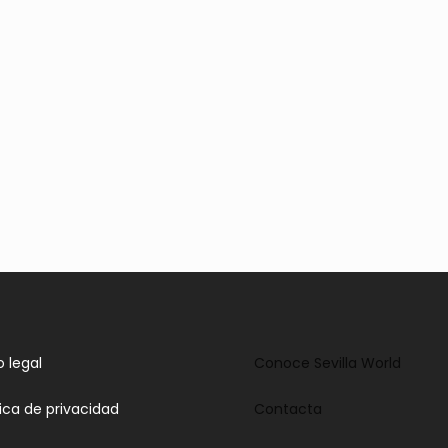
o legal
Conoce Sevilla World
tica de privacidad
Contacta