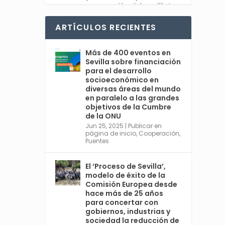
recuperación del equilibrio
entre sociedad y planeta.
#Feliz2025
ARTÍCULOS RECIENTES
Twitter
1
Más de 400 eventos en
Sevilla sobre financiación
para el desarrollo
socioeconómico en
diversas áreas del mundo
Avata
Sevilla World
en paralelo a las grandes
r
@worldsevilla
·
objetivos de la Cumbre
30 Dic 2024
de la ONU
👉 La cita de ámbito
Jun 25, 2025
|
Publicar en
página de inicio
,
Cooperación
,
mundial más relevante en
Puentes
#Sevilla en 2025 es una
cumbre organizada por
@ONU_es del 30 de junio al 3
El ‘Proceso de Sevilla’,
de julio, con España
modelo de éxito de la
@MAECgob como anfitriona.
Comisión Europea desde
🌍 Cuarta Conferencia
hace más de 25 años
Internacional sobre la
para concertar con
Financiación para el
gobiernos, industrias y
sociedad la reducción de
Desarrollo. Ver más: