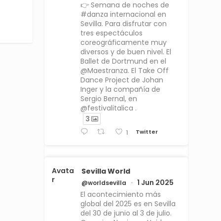
👉 Semana de noches de
#danza internacional en
Sevilla. Para disfrutar con
tres espectáculos
coreográficamente muy
diversos y de buen nivel. El
Ballet de Dortmund en el
@Maestranza. El Take Off
Dance Project de Johan
Inger y la compañía de
Sergio Bernal, en
@festivalitalica .
3
Twitter
1
Avata
Sevilla World
r
1 Jun 2025
@worldsevilla
·
El acontecimiento más
global del 2025 es en Sevilla
del 30 de junio al 3 de julio.