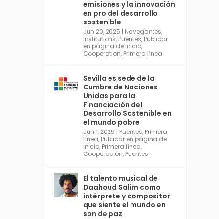
emisiones y la innovación
https://financing.desa.un.or
en pro del desarrollo
g/ffd4
sostenible
Jun 20, 2025
|
Navegantes
,
Twitter
2
Institutions
,
Puentes
,
Publicar
en página de inicio
,
Cooperation
,
Primera línea
Avata
Sevilla World
Sevilla es sede de la
r
Cumbre de Naciones
1 Sep 2024
@worldsevilla
·
Unidas para la
La temporada de congresos
Financiación del
científicos comienza en
Desarrollo Sostenible en
Sevilla este lunes 2 con la
el mundo pobre
Conferencia Internacional
Jun 1, 2025
|
Puentes
,
Primera
sobre Catálisis, y con el
línea
,
Publicar en página de
Congreso de Parasitología.
inicio
,
Primera línea
,
Cooperación
,
Puentes
Del día 3 al 6, Congreso de
Metodología de Ciencias
Sociales y la Salud; y los días
El talento musical de
5 y 6 Jornadas de Economía
Daahoud Salim como
Industrial.
intérprete y compositor
4
que siente el mundo en
son de paz
Twitter
1
2