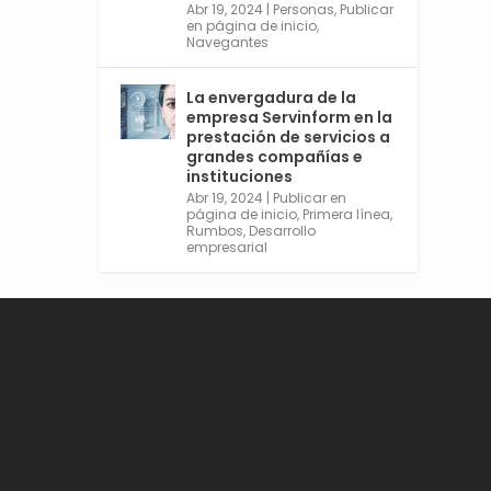
Abr 19, 2024
|
Personas
,
Publicar
en página de inicio
,
Navegantes
Avata
Sevilla World
La envergadura de la
r
@worldsevilla
·
empresa Servinform en la
21 May 2024
prestación de servicios a
grandes compañías e
Conoce a @mvbim, la
instituciones
empresa sevillana que ha
Abr 19, 2024
|
Publicar en
sido pionera en España en el
página de inicio
,
Primera línea
,
uso de la tecnología BIM
Rumbos
,
Desarrollo
para digitalizar e
empresarial
industrializar la arquitectura
y la construcción. Ver su
dimensión internacional en
el reportaje de
@juanluispavon1 en
@elCorreoWeb :
https://tinyurl.com/yfa2h55
p
Twitter
2
6