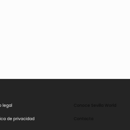
o legal
Conoce Sevilla World
tica de privacidad
Contacta