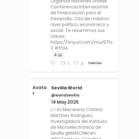
Organiza Naciones Unidas.
Conferencia Internacional
de Financiación para el
Desarrollo. Cita de máximo
nivel político, económico y
social. Te resumimos sus
claves:
https://tinyurl.com/mur97fx
3 #ffd4
4
Twitter
1
2
Avata
Sevilla World
r
@worldsevilla
·
14 May 2025
👉 Es Macarena Cristina
Martínez Rodríguez,
investigadora del Instituto
de Microelectrónica de
Sevilla @IMSECNM en