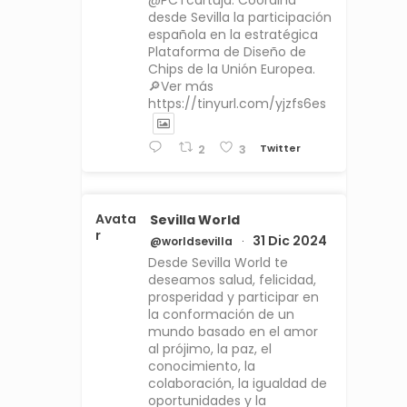
@PCTcartuja. Coordina
desde Sevilla la participación
española en la estratégica
Plataforma de Diseño de
Chips de la Unión Europea.
🔎Ver más
https://tinyurl.com/yjzfs6es
Twitter
2
3
Avata
Sevilla World
r
31 Dic 2024
@worldsevilla
·
Desde Sevilla World te
deseamos salud, felicidad,
prosperidad y participar en
la conformación de un
mundo basado en el amor
al prójimo, la paz, el
conocimiento, la
colaboración, la igualdad de
oportunidades y la