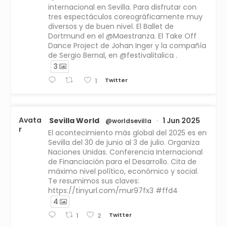
internacional en Sevilla. Para disfrutar con
tres espectáculos coreográficamente muy
diversos y de buen nivel. El Ballet de
Dortmund en el @Maestranza. El Take Off
Dance Project de Johan Inger y la compañía
de Sergio Bernal, en @festivalitalica .
3
Twitter
1
Avata
Sevilla World
1 Jun 2025
@worldsevilla
·
r
El acontecimiento más global del 2025 es en
Sevilla del 30 de junio al 3 de julio. Organiza
Naciones Unidas. Conferencia Internacional
de Financiación para el Desarrollo. Cita de
máximo nivel político, económico y social.
Te resumimos sus claves:
https://tinyurl.com/mur97fx3 #ffd4
4
Twitter
1
2