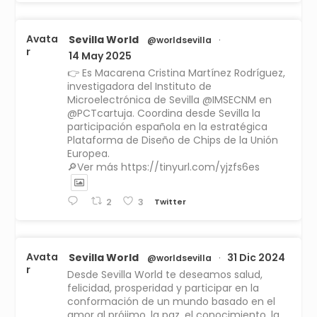
Avata
Sevilla World
@worldsevilla
·
r
14 May 2025
👉 Es Macarena Cristina Martínez Rodríguez,
investigadora del Instituto de
Microelectrónica de Sevilla @IMSECNM en
@PCTcartuja. Coordina desde Sevilla la
participación española en la estratégica
Plataforma de Diseño de Chips de la Unión
Europea.
🔎Ver más https://tinyurl.com/yjzfs6es
Twitter
2
3
Avata
Sevilla World
31 Dic 2024
@worldsevilla
·
r
Desde Sevilla World te deseamos salud,
felicidad, prosperidad y participar en la
conformación de un mundo basado en el
amor al prójimo, la paz, el conocimiento, la