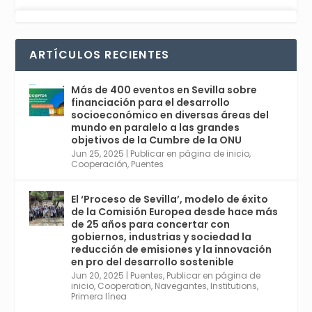
Avata
Sevilla World
1 Sep 2024
@worldsevilla
·
r
La temporada de congresos científicos
ARTÍCULOS RECIENTES
comienza en Sevilla este lunes 2 con la
Conferencia Internacional sobre Catálisis, y
con el Congreso de Parasitología. Del día 3 al
Más de 400 eventos en Sevilla sobre
6, Congreso de Metodología de Ciencias
financiación para el desarrollo
Sociales y la Salud; y los días 5 y 6 Jornadas
socioeconómico en diversas áreas del
de Economía Industrial.
mundo en paralelo a las grandes
objetivos de la Cumbre de la ONU
4
Jun 25, 2025
|
Publicar en página de inicio
,
Twitter
1
2
Cooperación
,
Puentes
El ‘Proceso de Sevilla’, modelo de éxito
de la Comisión Europea desde hace más
Avata
Sevilla World
@worldsevilla
·
de 25 años para concertar con
r
21 May 2024
gobiernos, industrias y sociedad la
Conoce a @mvbim, la empresa sevillana
reducción de emisiones y la innovación
que ha sido pionera en España en el uso de
en pro del desarrollo sostenible
la tecnología BIM para digitalizar e
Jun 20, 2025
|
Puentes
,
Publicar en página de
inicio
,
Cooperation
,
Navegantes
,
Institutions
,
industrializar la arquitectura y la
Primera línea
construcción. Ver su dimensión