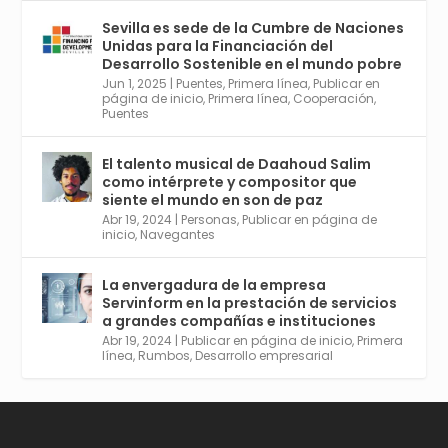
internacional en el reportaje de
@juanluispavon1 en @elCorreoWeb :
Sevilla es sede de la Cumbre de Naciones
https://tinyurl.com/yfa2h55p
Unidas para la Financiación del
Desarrollo Sostenible en el mundo pobre
Jun 1, 2025
|
Puentes
,
Primera línea
,
Publicar en
Twitter
2
6
página de inicio
,
Primera línea
,
Cooperación
,
Puentes
El talento musical de Daahoud Salim
Avata
Sevilla World
@worldsevilla
·
como intérprete y compositor que
r
30 Abr 2024
siente el mundo en son de paz
Aprovéchalo si vives en Sevilla capital o
Abr 19, 2024
|
Personas
,
Publicar en página de
provincia. Curso gratuito en Internet de las
inicio
,
Navegantes
Cosas, Inteligencia Artificial y Smart Cities
para Entornos 5G, Comienza en junio. El
La envergadura de la empresa
plazo acaba el 2 de mayo. Dota de gran
Servinform en la prestación de servicios
empleabilidad. Ver y enlace a inscripción:
a grandes compañías e instituciones
https://tinyurl.com/yu5xhwjr
Abr 19, 2024
|
Publicar en página de inicio
,
Primera
línea
,
Rumbos
,
Desarrollo empresarial
Twitter
3
5
Cargar más