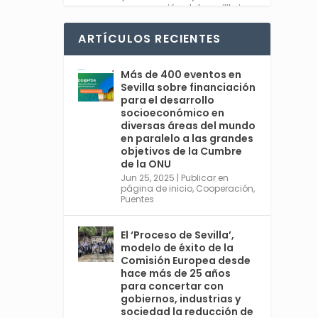
recuperación del equilibrio
entre sociedad y planeta.
#Feliz2025
ARTÍCULOS RECIENTES
Twitter
1
Más de 400 eventos en
Sevilla sobre financiación
para el desarrollo
socioeconómico en
diversas áreas del mundo
Avata
Sevilla World
en paralelo a las grandes
r
@worldsevilla
·
objetivos de la Cumbre
30 Dic 2024
de la ONU
👉 La cita de ámbito
Jun 25, 2025
|
Publicar en
página de inicio
,
Cooperación
,
mundial más relevante en
Puentes
#Sevilla en 2025 es una
cumbre organizada por
@ONU_es del 30 de junio al 3
El ‘Proceso de Sevilla’,
de julio, con España
modelo de éxito de la
@MAECgob como anfitriona.
Comisión Europea desde
🌍 Cuarta Conferencia
hace más de 25 años
Internacional sobre la
para concertar con
Financiación para el
gobiernos, industrias y
sociedad la reducción de
Desarrollo. Ver más: