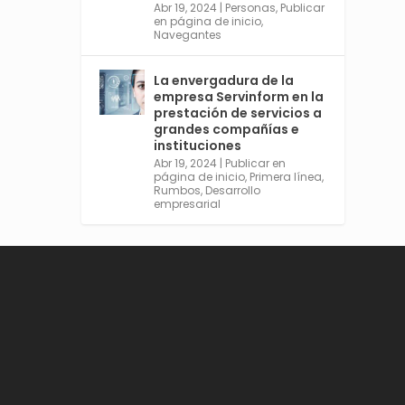
Abr 19, 2024
|
Personas
,
Publicar
en página de inicio
,
Navegantes
Avata
Sevilla World
La envergadura de la
r
@worldsevilla
·
empresa Servinform en la
21 May 2024
prestación de servicios a
grandes compañías e
Conoce a @mvbim, la
instituciones
empresa sevillana que ha
Abr 19, 2024
|
Publicar en
sido pionera en España en el
página de inicio
,
Primera línea
,
uso de la tecnología BIM
Rumbos
,
Desarrollo
para digitalizar e
empresarial
industrializar la arquitectura
y la construcción. Ver su
dimensión internacional en
el reportaje de
@juanluispavon1 en
@elCorreoWeb :
https://tinyurl.com/yfa2h55
p
Twitter
2
6