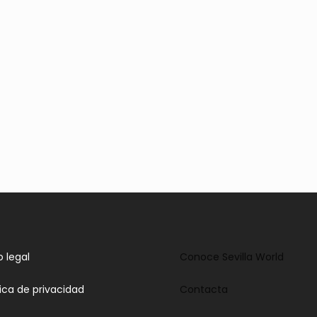
o legal
Conoce Sevilla World
tica de privacidad
Contacta