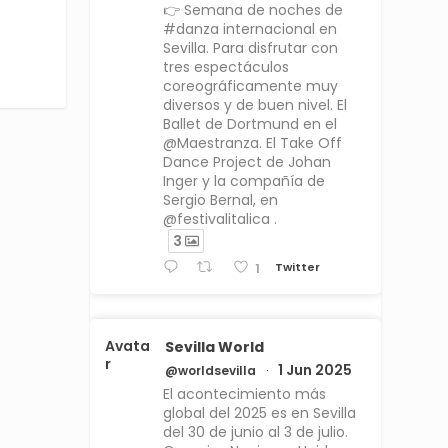
👉 Semana de noches de
#danza internacional en
Sevilla. Para disfrutar con
tres espectáculos
coreográficamente muy
diversos y de buen nivel. El
Ballet de Dortmund en el
@Maestranza. El Take Off
Dance Project de Johan
Inger y la compañía de
Sergio Bernal, en
@festivalitalica .
3
Twitter
1
Avata
Sevilla World
r
1 Jun 2025
@worldsevilla
·
El acontecimiento más
global del 2025 es en Sevilla
del 30 de junio al 3 de julio.