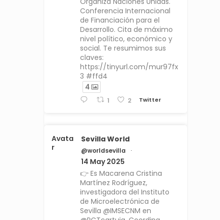
Organiza Naciones Unidas.
Conferencia Internacional
de Financiación para el
Desarrollo. Cita de máximo
nivel político, económico y
social. Te resumimos sus
claves:
https://tinyurl.com/mur97fx
3 #ffd4
4
Twitter
1
2
Avata
Sevilla World
r
@worldsevilla
·
14 May 2025
👉 Es Macarena Cristina
Martínez Rodríguez,
investigadora del Instituto
de Microelectrónica de
Sevilla @IMSECNM en