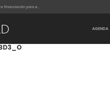
e financiación para e...
AGENDA
8BD3_O