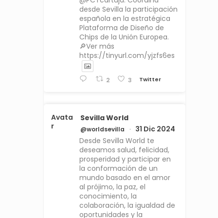
@PCTcartuja. Coordina
desde Sevilla la participación
española en la estratégica
Plataforma de Diseño de
Chips de la Unión Europea.
🔎Ver más
https://tinyurl.com/yjzfs6es
Twitter
2
3
Avata
Sevilla World
r
31 Dic 2024
@worldsevilla
·
Desde Sevilla World te
deseamos salud, felicidad,
prosperidad y participar en
la conformación de un
mundo basado en el amor
al prójimo, la paz, el
conocimiento, la
colaboración, la igualdad de
oportunidades y la