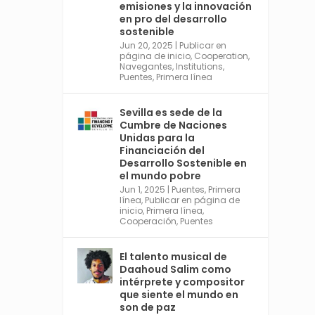
emisiones y la innovación
https://financing.desa.un.or
en pro del desarrollo
g/ffd4
sostenible
Jun 20, 2025
|
Publicar en
Twitter
2
página de inicio
,
Cooperation
,
Navegantes
,
Institutions
,
Puentes
,
Primera línea
Avata
Sevilla World
Sevilla es sede de la
r
Cumbre de Naciones
1 Sep 2024
@worldsevilla
·
Unidas para la
La temporada de congresos
Financiación del
científicos comienza en
Desarrollo Sostenible en
Sevilla este lunes 2 con la
el mundo pobre
Conferencia Internacional
Jun 1, 2025
|
Puentes
,
Primera
sobre Catálisis, y con el
línea
,
Publicar en página de
Congreso de Parasitología.
inicio
,
Primera línea
,
Cooperación
,
Puentes
Del día 3 al 6, Congreso de
Metodología de Ciencias
Sociales y la Salud; y los días
El talento musical de
5 y 6 Jornadas de Economía
Daahoud Salim como
Industrial.
intérprete y compositor
4
que siente el mundo en
son de paz
Twitter
1
2