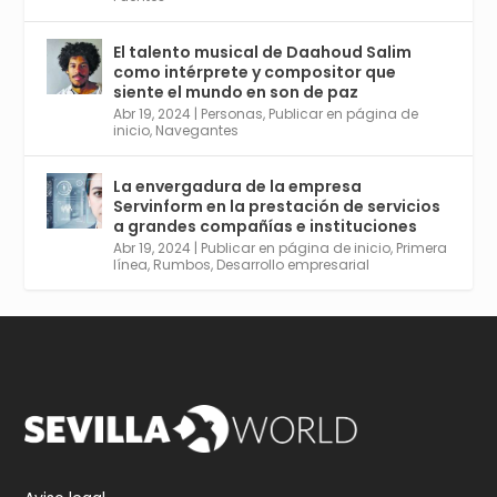
El talento musical de Daahoud Salim
Avata
Sevilla World
@worldsevilla
·
como intérprete y compositor que
r
30 Abr 2024
siente el mundo en son de paz
Aprovéchalo si vives en Sevilla capital o
Abr 19, 2024
|
Personas
,
Publicar en página de
provincia. Curso gratuito en Internet de las
inicio
,
Navegantes
Cosas, Inteligencia Artificial y Smart Cities
para Entornos 5G, Comienza en junio. El
La envergadura de la empresa
plazo acaba el 2 de mayo. Dota de gran
Servinform en la prestación de servicios
empleabilidad. Ver y enlace a inscripción:
a grandes compañías e instituciones
https://tinyurl.com/yu5xhwjr
Abr 19, 2024
|
Publicar en página de inicio
,
Primera
línea
,
Rumbos
,
Desarrollo empresarial
Twitter
3
5
Cargar más