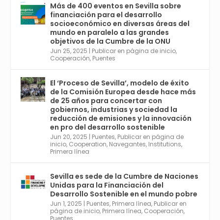
con el Congreso de Parasitología. Del día 3 al
Más de 400 eventos en Sevilla sobre
6, Congreso de Metodología de Ciencias
financiación para el desarrollo
Sociales y la Salud; y los días 5 y 6 Jornadas
socioeconómico en diversas áreas del
de Economía Industrial.
mundo en paralelo a las grandes
objetivos de la Cumbre de la ONU
4
Jun 25, 2025
|
Publicar en página de inicio
,
Twitter
1
2
Cooperación
,
Puentes
El ‘Proceso de Sevilla’, modelo de éxito
de la Comisión Europea desde hace más
Avata
Sevilla World
@worldsevilla
·
de 25 años para concertar con
r
21 May 2024
gobiernos, industrias y sociedad la
Conoce a @mvbim, la empresa sevillana
reducción de emisiones y la innovación
que ha sido pionera en España en el uso de
en pro del desarrollo sostenible
la tecnología BIM para digitalizar e
Jun 20, 2025
|
Puentes
,
Publicar en página de
inicio
,
Cooperation
,
Navegantes
,
Institutions
,
industrializar la arquitectura y la
Primera línea
construcción. Ver su dimensión
internacional en el reportaje de
@juanluispavon1 en @elCorreoWeb :
Sevilla es sede de la Cumbre de Naciones
https://tinyurl.com/yfa2h55p
Unidas para la Financiación del
Desarrollo Sostenible en el mundo pobre
Jun 1, 2025
|
Puentes
,
Primera línea
,
Publicar en
Twitter
2
6
página de inicio
,
Primera línea
,
Cooperación
,
Puentes