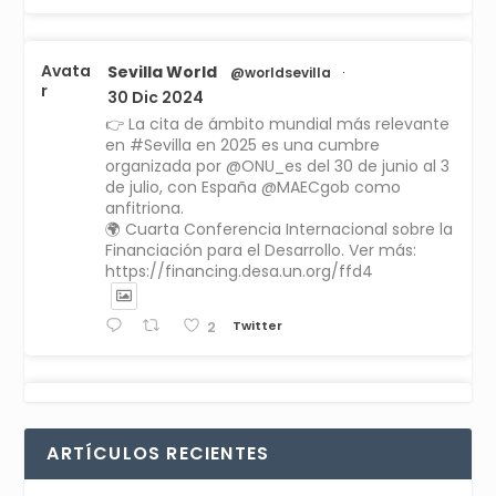
Avata
Sevilla World
@worldsevilla
·
r
30 Dic 2024
👉 La cita de ámbito mundial más relevante
en #Sevilla en 2025 es una cumbre
organizada por @ONU_es del 30 de junio al 3
de julio, con España @MAECgob como
anfitriona.
🌍 Cuarta Conferencia Internacional sobre la
Financiación para el Desarrollo. Ver más:
https://financing.desa.un.org/ffd4
Twitter
2
Avata
Sevilla World
1 Sep 2024
@worldsevilla
·
r
La temporada de congresos científicos
ARTÍCULOS RECIENTES
comienza en Sevilla este lunes 2 con la
Conferencia Internacional sobre Catálisis, y