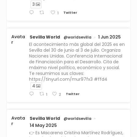
3
Twitter
1
Avata
Sevilla World
1 Jun 2025
@worldsevilla
·
r
El acontecimiento más global del 2025 es en
Sevilla del 30 de junio al 3 de julio. Organiza
Naciones Unidas. Conferencia Internacional
de Financiación para el Desarrollo. Cita de
máximo nivel político, económico y social.
Te resumimos sus claves:
https://tinyurl.com/mur97fx3 #ffd4
4
Twitter
1
2
Avata
Sevilla World
@worldsevilla
·
r
14 May 2025
👉 Es Macarena Cristina Martínez Rodríguez,