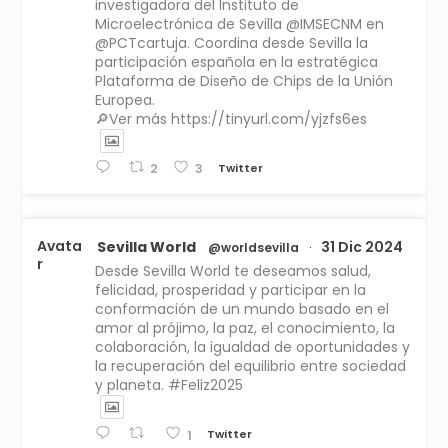
investigadora del Instituto de
Microelectrónica de Sevilla @IMSECNM en
@PCTcartuja. Coordina desde Sevilla la
participación española en la estratégica
Plataforma de Diseño de Chips de la Unión
Europea.
🔎Ver más https://tinyurl.com/yjzfs6es
Twitter
2
3
Avata
Sevilla World
31 Dic 2024
@worldsevilla
·
r
Desde Sevilla World te deseamos salud,
felicidad, prosperidad y participar en la
conformación de un mundo basado en el
amor al prójimo, la paz, el conocimiento, la
colaboración, la igualdad de oportunidades y
la recuperación del equilibrio entre sociedad
y planeta. #Feliz2025
Twitter
1