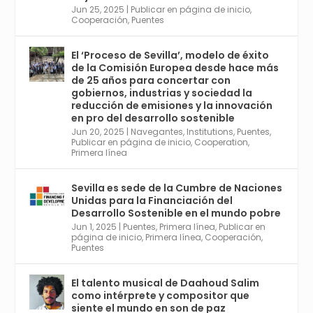
Jun 25, 2025
|
Publicar en página de inicio
,
Twitter
1
2
Cooperación
,
Puentes
El ‘Proceso de Sevilla’, modelo de éxito
de la Comisión Europea desde hace más
Avata
Sevilla World
@worldsevilla
·
de 25 años para concertar con
r
21 May 2024
gobiernos, industrias y sociedad la
Conoce a @mvbim, la empresa sevillana
reducción de emisiones y la innovación
que ha sido pionera en España en el uso de
en pro del desarrollo sostenible
la tecnología BIM para digitalizar e
Jun 20, 2025
|
Navegantes
,
Institutions
,
Puentes
,
Publicar en página de inicio
,
Cooperation
,
industrializar la arquitectura y la
Primera línea
construcción. Ver su dimensión
internacional en el reportaje de
@juanluispavon1 en @elCorreoWeb :
Sevilla es sede de la Cumbre de Naciones
https://tinyurl.com/yfa2h55p
Unidas para la Financiación del
Desarrollo Sostenible en el mundo pobre
Jun 1, 2025
|
Puentes
,
Primera línea
,
Publicar en
Twitter
2
6
página de inicio
,
Primera línea
,
Cooperación
,
Puentes
El talento musical de Daahoud Salim
Avata
Sevilla World
@worldsevilla
·
como intérprete y compositor que
r
30 Abr 2024
siente el mundo en son de paz