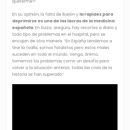
quererme?”.
En su opinión, la falta de ilusión y
la rapidez para
deprimirse es una de las lacras de la medicina
española
. En Suiza, asegura, hay recortes a diario y
todo tipo de problemas en el hospital, pero se
encajan de otra manera. “En España tendemos a
tirar la toalla, somos fatalistas pero estos males
suceden en todo el mundo. Venga, ánimo,
tomemos los problemas como un desafío para
volver a la situación anterior, todas las crisis de la
historia se han superado”.