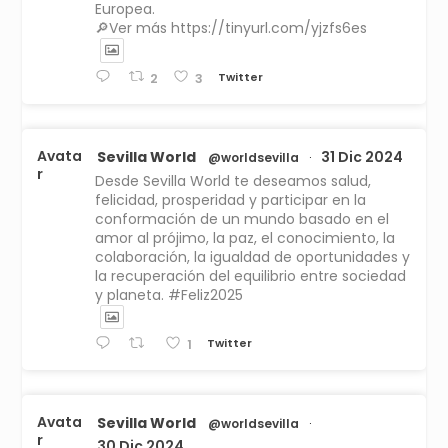
Europea.
🔎Ver más https://tinyurl.com/yjzfs6es
Twitter
2
3
Avata
Sevilla World
31 Dic 2024
@worldsevilla
·
r
Desde Sevilla World te deseamos salud,
felicidad, prosperidad y participar en la
conformación de un mundo basado en el
amor al prójimo, la paz, el conocimiento, la
colaboración, la igualdad de oportunidades y
la recuperación del equilibrio entre sociedad
y planeta. #Feliz2025
Twitter
1
Avata
Sevilla World
@worldsevilla
·
r
30 Dic 2024