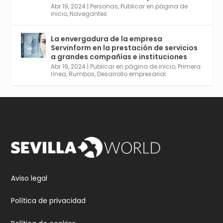
Aprovéchalo si vives en Sevilla capital o
Abr 19, 2024
|
Personas
,
Publicar en página de
provincia. Curso gratuito en Internet de las
inicio
,
Navegantes
Cosas, Inteligencia Artificial y Smart Cities
para Entornos 5G, Comienza en junio. El
La envergadura de la empresa
plazo acaba el 2 de mayo. Dota de gran
Servinform en la prestación de servicios
empleabilidad. Ver y enlace a inscripción:
a grandes compañías e instituciones
https://tinyurl.com/yu5xhwjr
Abr 19, 2024
|
Publicar en página de inicio
,
Primera
línea
,
Rumbos
,
Desarrollo empresarial
Twitter
3
5
Cargar más
Aviso legal
Política de privacidad