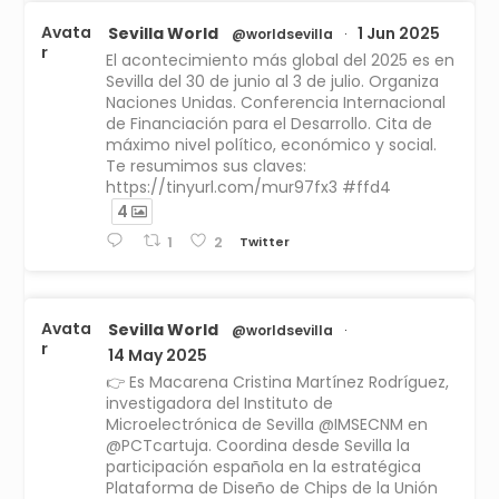
Avata
Sevilla World
1 Jun 2025
@worldsevilla
·
r
El acontecimiento más global del 2025 es en
Sevilla del 30 de junio al 3 de julio. Organiza
Naciones Unidas. Conferencia Internacional
de Financiación para el Desarrollo. Cita de
máximo nivel político, económico y social.
Te resumimos sus claves:
https://tinyurl.com/mur97fx3 #ffd4
4
Twitter
1
2
Avata
Sevilla World
@worldsevilla
·
r
14 May 2025
👉 Es Macarena Cristina Martínez Rodríguez,
investigadora del Instituto de
Microelectrónica de Sevilla @IMSECNM en
@PCTcartuja. Coordina desde Sevilla la
participación española en la estratégica
Plataforma de Diseño de Chips de la Unión