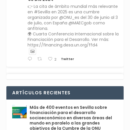
👉 La cita de ámbito mundial más relevante
en #Sevilla en 2025 es una cumbre
organizada por @ONU_es del 30 de junio al 3
de julio, con España @MAECgob como
anfitriona.
🌍 Cuarta Conferencia Internacional sobre la
Financiación para el Desarrollo. Ver más:
https://financing.desa.un.org/ffd4
Twitter
2
Avata
Sevilla World
1 Sep 2024
@worldsevilla
·
r
La temporada de congresos científicos
ARTÍCULOS RECIENTES
comienza en Sevilla este lunes 2 con la
Conferencia Internacional sobre Catálisis, y
con el Congreso de Parasitología. Del día 3 al
Más de 400 eventos en Sevilla sobre
6, Congreso de Metodología de Ciencias
financiación para el desarrollo
Sociales y la Salud; y los días 5 y 6 Jornadas
socioeconómico en diversas áreas del
de Economía Industrial.
mundo en paralelo a las grandes
objetivos de la Cumbre de la ONU
4