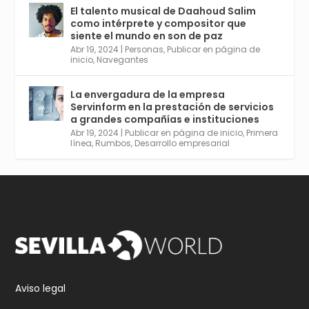
El talento musical de Daahoud Salim
Avata
Sevilla World
@worldsevilla
·
como intérprete y compositor que
r
30 Abr 2024
siente el mundo en son de paz
Aprovéchalo si vives en Sevilla capital o
Abr 19, 2024
|
Personas
,
Publicar en página de
provincia. Curso gratuito en Internet de las
inicio
,
Navegantes
Cosas, Inteligencia Artificial y Smart Cities
para Entornos 5G, Comienza en junio. El
La envergadura de la empresa
plazo acaba el 2 de mayo. Dota de gran
Servinform en la prestación de servicios
empleabilidad. Ver y enlace a inscripción:
a grandes compañías e instituciones
https://tinyurl.com/yu5xhwjr
Abr 19, 2024
|
Publicar en página de inicio
,
Primera
línea
,
Rumbos
,
Desarrollo empresarial
Twitter
3
5
Cargar más
Aviso legal