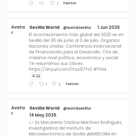
Twitter
1
Avata
Sevilla World
1 Jun 2025
@worldsevilla
·
r
El acontecimiento más global del 2025 es en
Sevilla del 30 de junio al 3 de julio. Organiza
Naciones Unidas. Conferencia Internacional
de Financiación para el Desarrollo. Cita de
máximo nivel político, económico y social.
Te resumimos sus claves:
https://tinyurl.com/mur97fx3 #ffd4
4
Twitter
1
2
Avata
Sevilla World
@worldsevilla
·
r
14 May 2025
👉 Es Macarena Cristina Martínez Rodríguez,
investigadora del Instituto de
Microelectrónica de Sevilla @IMSECNM en