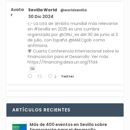
Avata
Sevilla World
@worldsevilla
·
r
30 Dic 2024
👉 La cita de ámbito mundial más relevante
en #Sevilla en 2025 es una cumbre
organizada por @ONU_es del 30 de junio al 3
de julio, con España @MAECgob como
anfitriona.
🌍 Cuarta Conferencia Internacional sobre la
Financiación para el Desarrollo. Ver más:
https://financing.desa.un.org/ffd4
Twitter
2
Avata
Sevilla World
1 Sep 2024
@worldsevilla
·
r
La temporada de congresos científicos
ARTÍCULOS RECIENTES
comienza en Sevilla este lunes 2 con la
Conferencia Internacional sobre Catálisis, y
con el Congreso de Parasitología. Del día 3 al
Más de 400 eventos en Sevilla sobre
6, Congreso de Metodología de Ciencias
financiación para el desarrollo