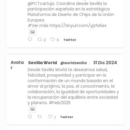
@PCTcartuja. Coordina desde Sevilla la
participación española en la estratégica
Plataforma de Diseño de Chips de la Unión
Europea.
🔎Ver más https://tinyurl.com/yjzfs6es
Twitter
2
3
Avata
Sevilla World
31 Dic 2024
@worldsevilla
·
r
Desde Sevilla World te deseamos salud,
felicidad, prosperidad y participar en la
conformación de un mundo basado en el
amor al prójimo, la paz, el conocimiento, la
colaboración, la igualdad de oportunidades y
la recuperación del equilibrio entre sociedad
y planeta. #Feliz2025
Twitter
1