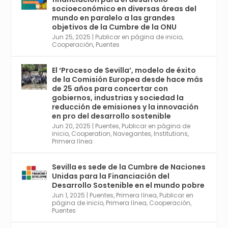
Sociales y la Salud; y los días 5 y 6 Jornadas
socioeconómico en diversas áreas del
de Economía Industrial.
mundo en paralelo a las grandes
objetivos de la Cumbre de la ONU
4
Jun 25, 2025
|
Publicar en página de inicio
,
Twitter
1
2
Cooperación
,
Puentes
El ‘Proceso de Sevilla’, modelo de éxito
de la Comisión Europea desde hace más
Avata
Sevilla World
@worldsevilla
·
de 25 años para concertar con
r
21 May 2024
gobiernos, industrias y sociedad la
Conoce a @mvbim, la empresa sevillana
reducción de emisiones y la innovación
que ha sido pionera en España en el uso de
en pro del desarrollo sostenible
la tecnología BIM para digitalizar e
Jun 20, 2025
|
Puentes
,
Publicar en página de
inicio
,
Cooperation
,
Navegantes
,
Institutions
,
industrializar la arquitectura y la
Primera línea
construcción. Ver su dimensión
internacional en el reportaje de
@juanluispavon1 en @elCorreoWeb :
Sevilla es sede de la Cumbre de Naciones
https://tinyurl.com/yfa2h55p
Unidas para la Financiación del
Desarrollo Sostenible en el mundo pobre
Jun 1, 2025
|
Puentes
,
Primera línea
,
Publicar en
Twitter
2
6
página de inicio
,
Primera línea
,
Cooperación
,
Puentes