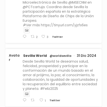
Microelectrónica de Sevilla @IMSECNM en
@PCTcartuja. Coordina desde Sevilla la
participación española en la estratégica
Plataforma de Diseño de Chips de la Unión
Europea.
🔎Ver más https://tinyurl.com/yjzfs6es
Twitter
2
3
Avata
Sevilla World
31 Dic 2024
@worldsevilla
·
r
Desde Sevilla World te deseamos salud,
felicidad, prosperidad y participar en la
conformación de un mundo basado en el
amor al prójimo, la paz, el conocimiento, la
colaboración, la igualdad de oportunidades y
la recuperación del equilibrio entre sociedad
y planeta. #Feliz2025
Twitter
1