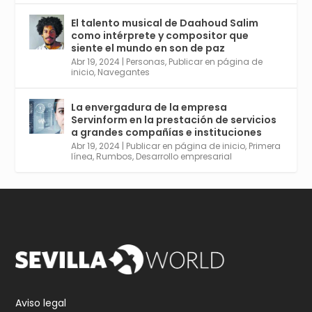
El talento musical de Daahoud Salim
Avata
Sevilla World
@worldsevilla
·
como intérprete y compositor que
r
30 Abr 2024
siente el mundo en son de paz
Aprovéchalo si vives en Sevilla capital o
Abr 19, 2024
|
Personas
,
Publicar en página de
provincia. Curso gratuito en Internet de las
inicio
,
Navegantes
Cosas, Inteligencia Artificial y Smart Cities
para Entornos 5G, Comienza en junio. El
La envergadura de la empresa
plazo acaba el 2 de mayo. Dota de gran
Servinform en la prestación de servicios
empleabilidad. Ver y enlace a inscripción:
a grandes compañías e instituciones
https://tinyurl.com/yu5xhwjr
Abr 19, 2024
|
Publicar en página de inicio
,
Primera
línea
,
Rumbos
,
Desarrollo empresarial
Twitter
3
5
Cargar más
Aviso legal