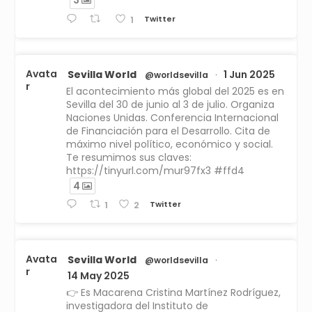
3
Twitter
1
Avata
Sevilla World
1 Jun 2025
@worldsevilla
·
r
El acontecimiento más global del 2025 es en
Sevilla del 30 de junio al 3 de julio. Organiza
Naciones Unidas. Conferencia Internacional
de Financiación para el Desarrollo. Cita de
máximo nivel político, económico y social.
Te resumimos sus claves:
https://tinyurl.com/mur97fx3 #ffd4
4
Twitter
1
2
Avata
Sevilla World
@worldsevilla
·
r
14 May 2025
👉 Es Macarena Cristina Martínez Rodríguez,
investigadora del Instituto de