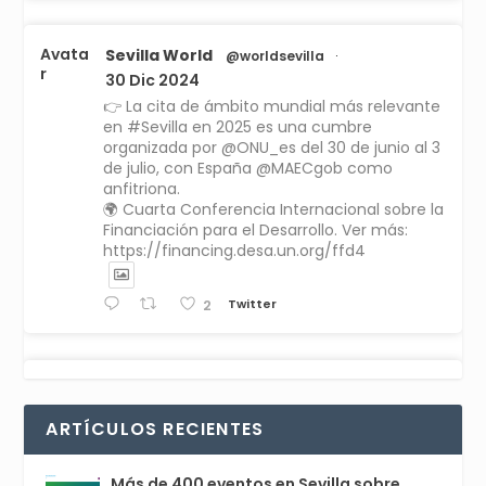
Avata
Sevilla World
@worldsevilla
·
r
30 Dic 2024
👉 La cita de ámbito mundial más relevante
en #Sevilla en 2025 es una cumbre
organizada por @ONU_es del 30 de junio al 3
de julio, con España @MAECgob como
anfitriona.
🌍 Cuarta Conferencia Internacional sobre la
Financiación para el Desarrollo. Ver más:
https://financing.desa.un.org/ffd4
Twitter
2
Avata
Sevilla World
1 Sep 2024
@worldsevilla
·
r
La temporada de congresos científicos
ARTÍCULOS RECIENTES
comienza en Sevilla este lunes 2 con la
Conferencia Internacional sobre Catálisis, y
con el Congreso de Parasitología. Del día 3 al
Más de 400 eventos en Sevilla sobre