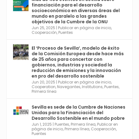
6, Congreso de Metodología de Ciencias
financiación para el desarrollo
Sociales y la Salud; y los días 5 y 6 Jornadas
socioeconómico en diversas áreas del
de Economía Industrial.
mundo en paralelo a las grandes
objetivos de la Cumbre de la ONU
4
Jun 25, 2025
|
Publicar en página de inicio
,
Twitter
1
2
Cooperación
,
Puentes
El ‘Proceso de Sevilla’, modelo de éxito
de la Comisión Europea desde hace más
Avata
Sevilla World
@worldsevilla
·
de 25 años para concertar con
r
21 May 2024
gobiernos, industrias y sociedad la
Conoce a @mvbim, la empresa sevillana
reducción de emisiones y la innovación
que ha sido pionera en España en el uso de
en pro del desarrollo sostenible
la tecnología BIM para digitalizar e
Jun 20, 2025
|
Publicar en página de inicio
,
Cooperation
,
Navegantes
,
Institutions
,
Puentes
,
industrializar la arquitectura y la
Primera línea
construcción. Ver su dimensión
internacional en el reportaje de
@juanluispavon1 en @elCorreoWeb :
Sevilla es sede de la Cumbre de Naciones
https://tinyurl.com/yfa2h55p
Unidas para la Financiación del
Desarrollo Sostenible en el mundo pobre
Jun 1, 2025
|
Puentes
,
Primera línea
,
Publicar en
Twitter
2
6
página de inicio
,
Primera línea
,
Cooperación
,
Puentes