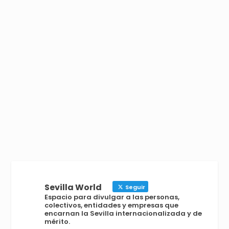
PICTURY, EDIFICIOS VIVOS
por
adminsworld
|
Mar 9, 2016
|
Ciudad
,
Rumbos
|
0
Desde Los Palacios, esta compañía de visualización
arquitectónica trabaja con los grandes estudios del
mundo, de Norman Foster a Zaha Hadid. Su
máxima, introducir una historia en el interior de los
edificios para que cada proyecto cobre vida
LEER MÁS
Sevilla World
Seguir
Espacio para divulgar a las personas,
colectivos, entidades y empresas que
encarnan la Sevilla internacionalizada y de
mérito.