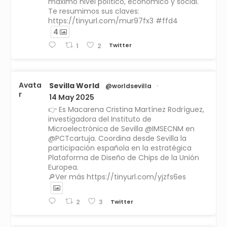
máximo nivel político, económico y social.
Te resumimos sus claves:
https://tinyurl.com/mur97fx3 #ffd4
4
Twitter
1
2
Avata
Sevilla World
@worldsevilla
·
r
14 May 2025
👉 Es Macarena Cristina Martínez Rodríguez,
investigadora del Instituto de
Microelectrónica de Sevilla @IMSECNM en
@PCTcartuja. Coordina desde Sevilla la
participación española en la estratégica
Plataforma de Diseño de Chips de la Unión
Europea.
🔎Ver más https://tinyurl.com/yjzfs6es
Twitter
2
3