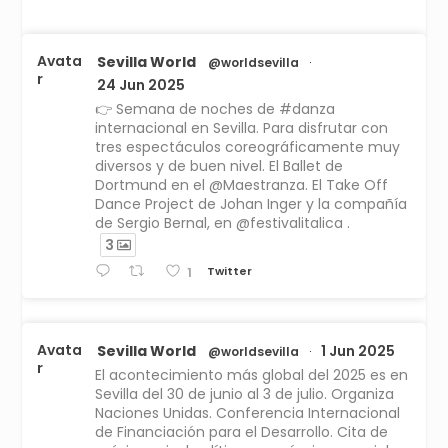
Avata
Sevilla World
@worldsevilla
·
r
24 Jun 2025
👉 Semana de noches de #danza
internacional en Sevilla. Para disfrutar con
tres espectáculos coreográficamente muy
diversos y de buen nivel. El Ballet de
Dortmund en el @Maestranza. El Take Off
Dance Project de Johan Inger y la compañía
de Sergio Bernal, en @festivalitalica .
3
Twitter
1
Avata
Sevilla World
1 Jun 2025
@worldsevilla
·
r
El acontecimiento más global del 2025 es en
Sevilla del 30 de junio al 3 de julio. Organiza
Naciones Unidas. Conferencia Internacional
de Financiación para el Desarrollo. Cita de