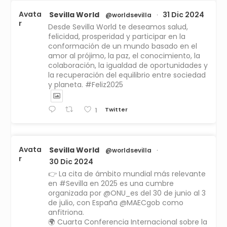
Avata
Sevilla World
31 Dic 2024
@worldsevilla
·
r
Desde Sevilla World te deseamos salud,
felicidad, prosperidad y participar en la
conformación de un mundo basado en el
amor al prójimo, la paz, el conocimiento, la
colaboración, la igualdad de oportunidades y
la recuperación del equilibrio entre sociedad
y planeta. #Feliz2025
Twitter
1
Avata
Sevilla World
@worldsevilla
·
r
30 Dic 2024
👉 La cita de ámbito mundial más relevante
en #Sevilla en 2025 es una cumbre
organizada por @ONU_es del 30 de junio al 3
de julio, con España @MAECgob como
anfitriona.
🌍 Cuarta Conferencia Internacional sobre la