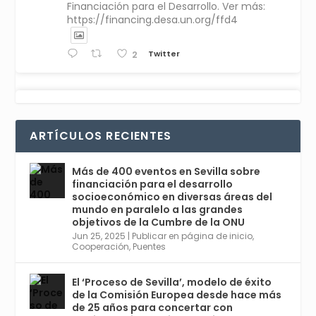
Financiación para el Desarrollo. Ver más:
https://financing.desa.un.org/ffd4
Twitter
2
Avata
Sevilla World
1 Sep 2024
@worldsevilla
·
r
La temporada de congresos científicos
ARTÍCULOS RECIENTES
comienza en Sevilla este lunes 2 con la
Conferencia Internacional sobre Catálisis, y
con el Congreso de Parasitología. Del día 3 al
Más de 400 eventos en Sevilla sobre
6, Congreso de Metodología de Ciencias
financiación para el desarrollo
Sociales y la Salud; y los días 5 y 6 Jornadas
socioeconómico en diversas áreas del
de Economía Industrial.
mundo en paralelo a las grandes
objetivos de la Cumbre de la ONU
4
Jun 25, 2025
|
Publicar en página de inicio
,
Twitter
1
2
Cooperación
,
Puentes
El ‘Proceso de Sevilla’, modelo de éxito
de la Comisión Europea desde hace más
Avata
Sevilla World
@worldsevilla
·
de 25 años para concertar con
r
21 May 2024