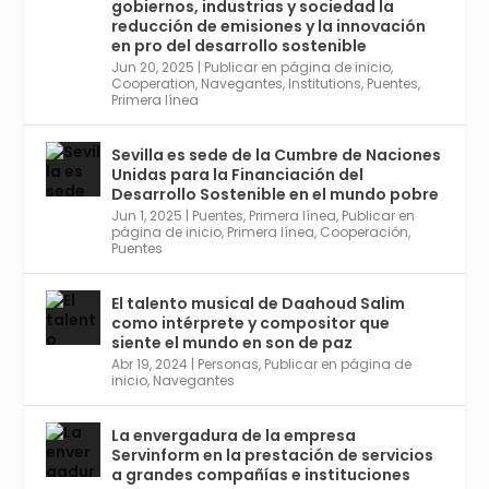
gobiernos, industrias y sociedad la
Conoce a @mvbim, la empresa sevillana
reducción de emisiones y la innovación
que ha sido pionera en España en el uso de
en pro del desarrollo sostenible
la tecnología BIM para digitalizar e
Jun 20, 2025
|
Publicar en página de inicio
,
Cooperation
,
Navegantes
,
Institutions
,
Puentes
,
industrializar la arquitectura y la
Primera línea
construcción. Ver su dimensión
internacional en el reportaje de
@juanluispavon1 en @elCorreoWeb :
Sevilla es sede de la Cumbre de Naciones
https://tinyurl.com/yfa2h55p
Unidas para la Financiación del
Desarrollo Sostenible en el mundo pobre
Jun 1, 2025
|
Puentes
,
Primera línea
,
Publicar en
Twitter
2
6
página de inicio
,
Primera línea
,
Cooperación
,
Puentes
El talento musical de Daahoud Salim
Avata
Sevilla World
@worldsevilla
·
como intérprete y compositor que
r
30 Abr 2024
siente el mundo en son de paz
Aprovéchalo si vives en Sevilla capital o
Abr 19, 2024
|
Personas
,
Publicar en página de
provincia. Curso gratuito en Internet de las
inicio
,
Navegantes
Cosas, Inteligencia Artificial y Smart Cities
para Entornos 5G, Comienza en junio. El
La envergadura de la empresa
plazo acaba el 2 de mayo. Dota de gran
Servinform en la prestación de servicios
empleabilidad. Ver y enlace a inscripción:
a grandes compañías e instituciones
https://tinyurl.com/yu5xhwjr