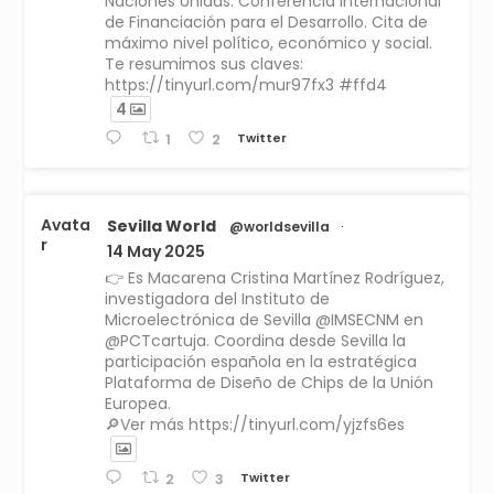
Naciones Unidas. Conferencia Internacional
de Financiación para el Desarrollo. Cita de
máximo nivel político, económico y social.
Te resumimos sus claves:
https://tinyurl.com/mur97fx3 #ffd4
4
Twitter
1
2
Avata
Sevilla World
@worldsevilla
·
r
14 May 2025
👉 Es Macarena Cristina Martínez Rodríguez,
investigadora del Instituto de
Microelectrónica de Sevilla @IMSECNM en
@PCTcartuja. Coordina desde Sevilla la
participación española en la estratégica
Plataforma de Diseño de Chips de la Unión
Europea.
🔎Ver más https://tinyurl.com/yjzfs6es
Twitter
2
3