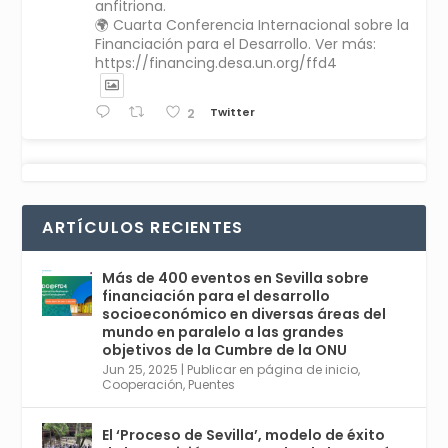
anfitriona.
🌍 Cuarta Conferencia Internacional sobre la
Financiación para el Desarrollo. Ver más:
https://financing.desa.un.org/ffd4
Twitter
2
Avata
Sevilla World
1 Sep 2024
@worldsevilla
·
r
La temporada de congresos científicos
ARTÍCULOS RECIENTES
comienza en Sevilla este lunes 2 con la
Conferencia Internacional sobre Catálisis, y
con el Congreso de Parasitología. Del día 3 al
Más de 400 eventos en Sevilla sobre
6, Congreso de Metodología de Ciencias
financiación para el desarrollo
Sociales y la Salud; y los días 5 y 6 Jornadas
socioeconómico en diversas áreas del
de Economía Industrial.
mundo en paralelo a las grandes
objetivos de la Cumbre de la ONU
4
Jun 25, 2025
|
Publicar en página de inicio
,
Twitter
1
2
Cooperación
,
Puentes
El ‘Proceso de Sevilla’, modelo de éxito