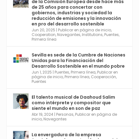
de la Comisión Europea desde hace más
Avata
Sevilla World
@worldsevilla
·
de 25 años para concertar con
r
21 May 2024
gobiernos, industrias y sociedad la
Conoce a @mvbim, la empresa sevillana
reducción de emisiones y la innovación
que ha sido pionera en España en el uso de
en pro del desarrollo sostenible
la tecnología BIM para digitalizar e
Jun 20, 2025
|
Publicar en página de inicio
,
Cooperation
,
Navegantes
,
Institutions
,
Puentes
,
industrializar la arquitectura y la
Primera línea
construcción. Ver su dimensión
internacional en el reportaje de
@juanluispavon1 en @elCorreoWeb :
Sevilla es sede de la Cumbre de Naciones
https://tinyurl.com/yfa2h55p
Unidas para la Financiación del
Desarrollo Sostenible en el mundo pobre
Jun 1, 2025
|
Puentes
,
Primera línea
,
Publicar en
Twitter
2
6
página de inicio
,
Primera línea
,
Cooperación
,
Puentes
El talento musical de Daahoud Salim
Avata
Sevilla World
@worldsevilla
·
como intérprete y compositor que
r
30 Abr 2024
siente el mundo en son de paz
Aprovéchalo si vives en Sevilla capital o
Abr 19, 2024
|
Personas
,
Publicar en página de
provincia. Curso gratuito en Internet de las
inicio
,
Navegantes
Cosas, Inteligencia Artificial y Smart Cities
para Entornos 5G, Comienza en junio. El
La envergadura de la empresa
plazo acaba el 2 de mayo. Dota de gran