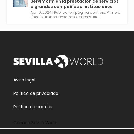
Servinform en la prestación de servicios
empleabilidad. Ver y enlace a inscripción:
a grandes compañías e instituciones
https://tinyurl.com/yu5xhwjr
Abr 19, 2024
|
Publicar en página de inicio
,
Primera
línea
,
Rumbos
,
Desarrollo empresarial
Twitter
3
5
Cargar más
Aviso legal
Política de privacidad
Política de cookies
Conoce Sevilla World