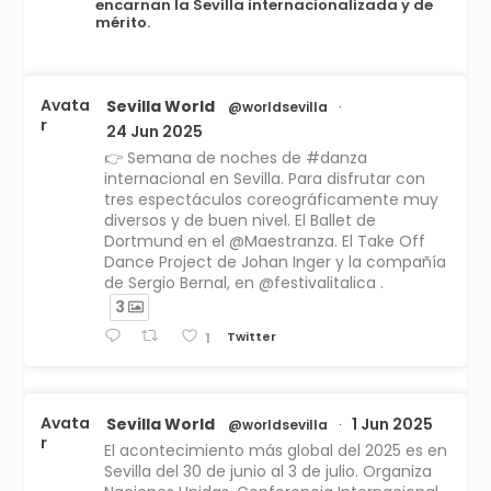
encarnan la Sevilla internacionalizada y de
mérito.
Avata
Sevilla World
@worldsevilla
·
r
24 Jun 2025
👉 Semana de noches de #danza
internacional en Sevilla. Para disfrutar con
tres espectáculos coreográficamente muy
diversos y de buen nivel. El Ballet de
Dortmund en el @Maestranza. El Take Off
Dance Project de Johan Inger y la compañía
de Sergio Bernal, en @festivalitalica .
3
Twitter
1
Avata
Sevilla World
1 Jun 2025
@worldsevilla
·
r
El acontecimiento más global del 2025 es en
Sevilla del 30 de junio al 3 de julio. Organiza