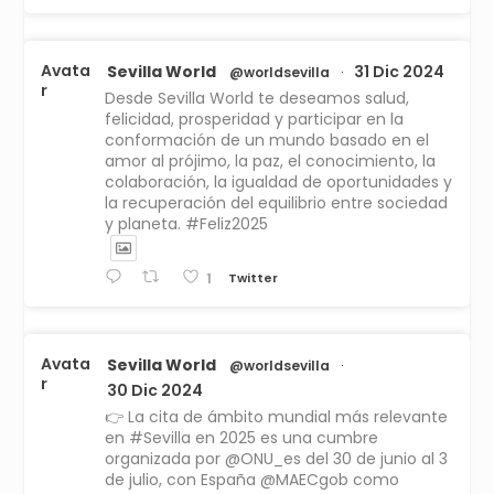
Avata
Sevilla World
31 Dic 2024
@worldsevilla
·
r
Desde Sevilla World te deseamos salud,
felicidad, prosperidad y participar en la
conformación de un mundo basado en el
amor al prójimo, la paz, el conocimiento, la
colaboración, la igualdad de oportunidades y
la recuperación del equilibrio entre sociedad
y planeta. #Feliz2025
Twitter
1
Avata
Sevilla World
@worldsevilla
·
r
30 Dic 2024
👉 La cita de ámbito mundial más relevante
en #Sevilla en 2025 es una cumbre
organizada por @ONU_es del 30 de junio al 3
de julio, con España @MAECgob como