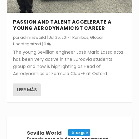
PASSION AND TALENT ACCELERATE A
YOUNG AERODYNAMICIST CAREER
por
adminsworld
|
Jul 25, 2017
|
Rumbos
,
Global
,
Uncategorized
|
0
The young Sevillian engineer José María Lassaletta
has been very active in the Euroavia students
group and now is highlighting as Head of
Aerodynamics at Formula Club-E at Oxford
LEER MÁS
Sevilla World
Seguir
Espacio para divulgar a las personas,