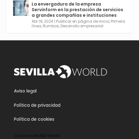
para Entornos 5G, Comienza en junio. El
La envergadura de la empresa
plazo acaba el 2 de mayo. Dota de gran
Servinform en la prestación de servicios
empleabilidad. Ver y enlace a inscripción:
a grandes compañías e instituciones
https://tinyurl.com/yu5xhwjr
Abr 19, 2024
|
Publicar en página de inicio
,
Primera
línea
,
Rumbos
,
Desarrollo empresarial
Twitter
3
5
Cargar más
Aviso legal
Política de privacidad
Política de cookies
Conoce Sevilla World