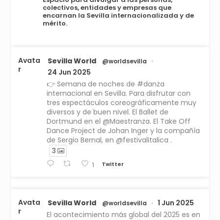
colectivos, entidades y empresas que
encarnan la Sevilla internacionalizada y de
mérito.
Avata
Sevilla World
@worldsevilla
·
r
24 Jun 2025
👉 Semana de noches de #danza
internacional en Sevilla. Para disfrutar con
tres espectáculos coreográficamente muy
diversos y de buen nivel. El Ballet de
Dortmund en el @Maestranza. El Take Off
Dance Project de Johan Inger y la compañía
de Sergio Bernal, en @festivalitalica .
3
Twitter
1
Avata
Sevilla World
1 Jun 2025
@worldsevilla
·
r
El acontecimiento más global del 2025 es en