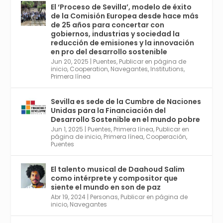
El ‘Proceso de Sevilla’, modelo de éxito
de la Comisión Europea desde hace más
Avata
Sevilla World
@worldsevilla
·
de 25 años para concertar con
r
21 May 2024
gobiernos, industrias y sociedad la
Conoce a @mvbim, la empresa sevillana
reducción de emisiones y la innovación
que ha sido pionera en España en el uso de
en pro del desarrollo sostenible
la tecnología BIM para digitalizar e
Jun 20, 2025
|
Puentes
,
Publicar en página de
inicio
,
Cooperation
,
Navegantes
,
Institutions
,
industrializar la arquitectura y la
Primera línea
construcción. Ver su dimensión
internacional en el reportaje de
@juanluispavon1 en @elCorreoWeb :
Sevilla es sede de la Cumbre de Naciones
https://tinyurl.com/yfa2h55p
Unidas para la Financiación del
Desarrollo Sostenible en el mundo pobre
Jun 1, 2025
|
Puentes
,
Primera línea
,
Publicar en
Twitter
2
6
página de inicio
,
Primera línea
,
Cooperación
,
Puentes
El talento musical de Daahoud Salim
Avata
Sevilla World
@worldsevilla
·
como intérprete y compositor que
r
30 Abr 2024
siente el mundo en son de paz
Aprovéchalo si vives en Sevilla capital o
Abr 19, 2024
|
Personas
,
Publicar en página de
provincia. Curso gratuito en Internet de las
inicio
,
Navegantes
Cosas, Inteligencia Artificial y Smart Cities