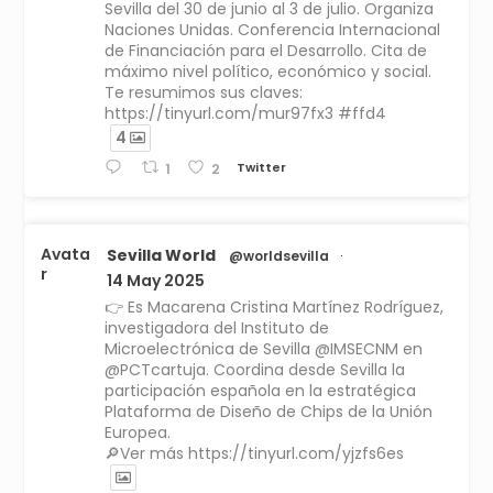
Sevilla del 30 de junio al 3 de julio. Organiza
Naciones Unidas. Conferencia Internacional
de Financiación para el Desarrollo. Cita de
máximo nivel político, económico y social.
Te resumimos sus claves:
https://tinyurl.com/mur97fx3 #ffd4
4
Twitter
1
2
Avata
Sevilla World
@worldsevilla
·
r
14 May 2025
👉 Es Macarena Cristina Martínez Rodríguez,
investigadora del Instituto de
Microelectrónica de Sevilla @IMSECNM en
@PCTcartuja. Coordina desde Sevilla la
participación española en la estratégica
Plataforma de Diseño de Chips de la Unión
Europea.
🔎Ver más https://tinyurl.com/yjzfs6es