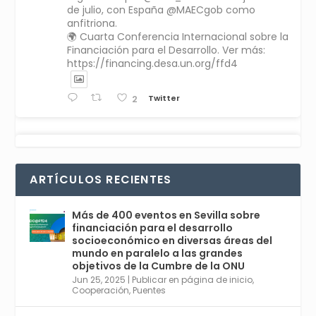
de julio, con España @MAECgob como
anfitriona.
🌍 Cuarta Conferencia Internacional sobre la
Financiación para el Desarrollo. Ver más:
https://financing.desa.un.org/ffd4
Twitter
2
Avata
Sevilla World
1 Sep 2024
@worldsevilla
·
r
La temporada de congresos científicos
ARTÍCULOS RECIENTES
comienza en Sevilla este lunes 2 con la
Conferencia Internacional sobre Catálisis, y
con el Congreso de Parasitología. Del día 3 al
Más de 400 eventos en Sevilla sobre
6, Congreso de Metodología de Ciencias
financiación para el desarrollo
Sociales y la Salud; y los días 5 y 6 Jornadas
socioeconómico en diversas áreas del
de Economía Industrial.
mundo en paralelo a las grandes
objetivos de la Cumbre de la ONU
4
Jun 25, 2025
|
Publicar en página de inicio
,
Twitter
1
2
Cooperación
,
Puentes