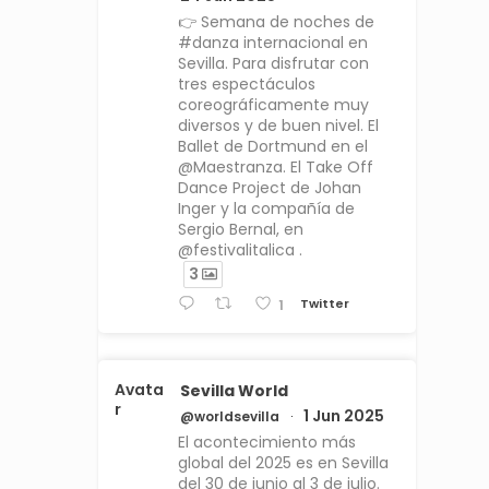
👉 Semana de noches de
#danza internacional en
Sevilla. Para disfrutar con
tres espectáculos
coreográficamente muy
diversos y de buen nivel. El
Ballet de Dortmund en el
@Maestranza. El Take Off
Dance Project de Johan
Inger y la compañía de
Sergio Bernal, en
@festivalitalica .
3
Twitter
1
Avata
Sevilla World
r
1 Jun 2025
@worldsevilla
·
El acontecimiento más
global del 2025 es en Sevilla
del 30 de junio al 3 de julio.