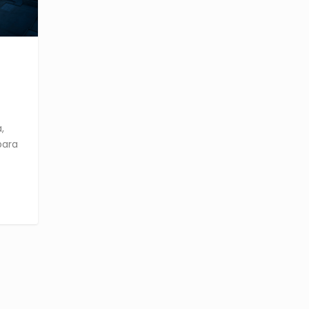
l
,
 para