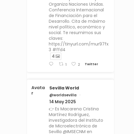
Organiza Naciones Unidas.
Conferencia Internacional
de Financiación para el
Desarrollo. Cita de máximo
nivel político, económico y
social. Te resumimos sus
claves:
https://tinyurl.com/mur97fx
3 #ffd4
4
Twitter
1
2
Avata
Sevilla World
r
@worldsevilla
·
14 May 2025
👉 Es Macarena Cristina
Martínez Rodríguez,
investigadora del Instituto
de Microelectrónica de
Sevilla @IMSECNM en