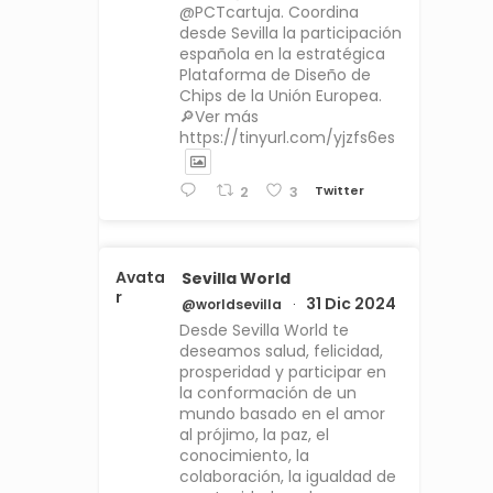
@PCTcartuja. Coordina
desde Sevilla la participación
española en la estratégica
Plataforma de Diseño de
Chips de la Unión Europea.
🔎Ver más
https://tinyurl.com/yjzfs6es
Twitter
2
3
Avata
Sevilla World
r
31 Dic 2024
@worldsevilla
·
Desde Sevilla World te
deseamos salud, felicidad,
prosperidad y participar en
la conformación de un
mundo basado en el amor
al prójimo, la paz, el
conocimiento, la
colaboración, la igualdad de