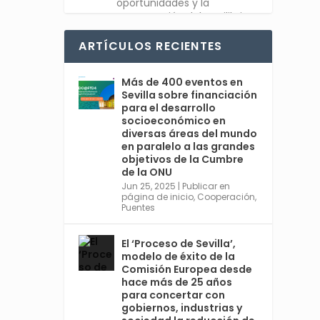
oportunidades y la
recuperación del equilibrio
entre sociedad y planeta.
#Feliz2025
ARTÍCULOS RECIENTES
Twitter
1
Más de 400 eventos en
Sevilla sobre financiación
para el desarrollo
socioeconómico en
diversas áreas del mundo
Avata
Sevilla World
en paralelo a las grandes
r
@worldsevilla
·
objetivos de la Cumbre
30 Dic 2024
de la ONU
👉 La cita de ámbito
Jun 25, 2025
|
Publicar en
página de inicio
,
Cooperación
,
mundial más relevante en
Puentes
#Sevilla en 2025 es una
cumbre organizada por
@ONU_es del 30 de junio al 3
El ‘Proceso de Sevilla’,
de julio, con España
modelo de éxito de la
@MAECgob como anfitriona.
Comisión Europea desde
🌍 Cuarta Conferencia
hace más de 25 años
Internacional sobre la
para concertar con
Financiación para el
gobiernos, industrias y