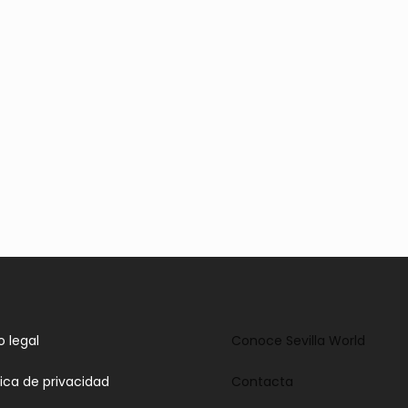
o legal
Conoce Sevilla World
tica de privacidad
Contacta