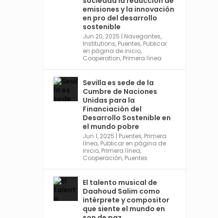
sociedad la reducción de
Desarrollo. Ver más:
emisiones y la innovación
https://financing.desa.un.or
en pro del desarrollo
g/ffd4
sostenible
Jun 20, 2025
|
Navegantes
,
Twitter
2
Institutions
,
Puentes
,
Publicar
en página de inicio
,
Cooperation
,
Primera línea
Avata
Sevilla World
Sevilla es sede de la
r
Cumbre de Naciones
1 Sep 2024
@worldsevilla
·
Unidas para la
La temporada de congresos
Financiación del
científicos comienza en
Desarrollo Sostenible en
Sevilla este lunes 2 con la
el mundo pobre
Conferencia Internacional
Jun 1, 2025
|
Puentes
,
Primera
sobre Catálisis, y con el
línea
,
Publicar en página de
Congreso de Parasitología.
inicio
,
Primera línea
,
Cooperación
,
Puentes
Del día 3 al 6, Congreso de
Metodología de Ciencias
Sociales y la Salud; y los días
El talento musical de
5 y 6 Jornadas de Economía
Daahoud Salim como
Industrial.
intérprete y compositor
4
que siente el mundo en
son de paz