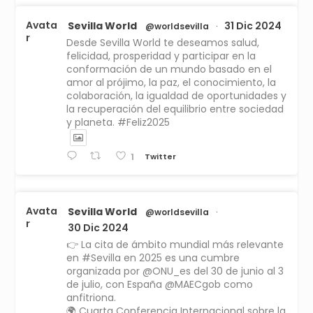
Avata
Sevilla World
31 Dic 2024
@worldsevilla
·
r
Desde Sevilla World te deseamos salud,
felicidad, prosperidad y participar en la
conformación de un mundo basado en el
amor al prójimo, la paz, el conocimiento, la
colaboración, la igualdad de oportunidades y
la recuperación del equilibrio entre sociedad
y planeta. #Feliz2025
Twitter
1
Avata
Sevilla World
@worldsevilla
·
r
30 Dic 2024
👉 La cita de ámbito mundial más relevante
en #Sevilla en 2025 es una cumbre
organizada por @ONU_es del 30 de junio al 3
de julio, con España @MAECgob como
anfitriona.
🌍 Cuarta Conferencia Internacional sobre la