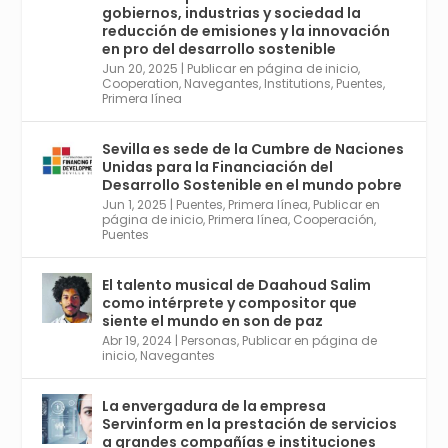
21 May 2024
gobiernos, industrias y sociedad la
Conoce a @mvbim, la empresa sevillana
reducción de emisiones y la innovación
que ha sido pionera en España en el uso de
en pro del desarrollo sostenible
la tecnología BIM para digitalizar e
Jun 20, 2025
|
Publicar en página de inicio
,
Cooperation
,
Navegantes
,
Institutions
,
Puentes
,
industrializar la arquitectura y la
Primera línea
construcción. Ver su dimensión
internacional en el reportaje de
@juanluispavon1 en @elCorreoWeb :
Sevilla es sede de la Cumbre de Naciones
https://tinyurl.com/yfa2h55p
Unidas para la Financiación del
Desarrollo Sostenible en el mundo pobre
Jun 1, 2025
|
Puentes
,
Primera línea
,
Publicar en
Twitter
2
6
página de inicio
,
Primera línea
,
Cooperación
,
Puentes
El talento musical de Daahoud Salim
Avata
Sevilla World
@worldsevilla
·
como intérprete y compositor que
r
30 Abr 2024
siente el mundo en son de paz
Aprovéchalo si vives en Sevilla capital o
Abr 19, 2024
|
Personas
,
Publicar en página de
provincia. Curso gratuito en Internet de las
inicio
,
Navegantes
Cosas, Inteligencia Artificial y Smart Cities
para Entornos 5G, Comienza en junio. El
La envergadura de la empresa
plazo acaba el 2 de mayo. Dota de gran
Servinform en la prestación de servicios
empleabilidad. Ver y enlace a inscripción:
a grandes compañías e instituciones