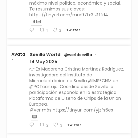
máximo nivel político, económico y social.
Te resumimos sus claves:
https://tinyurl.com/mur97fx3 #ffd4
4
Twitter
1
2
Avata
Sevilla World
@worldsevilla
·
r
14 May 2025
👉 Es Macarena Cristina Martínez Rodríguez,
investigadora del Instituto de
Microelectrónica de Sevilla @IMSECNM en
@PCTcartuja. Coordina desde Sevilla la
participación española en la estratégica
Plataforma de Diseño de Chips de la Unión
Europea.
🔎Ver más https://tinyurl.com/yjzfs6es
Twitter
2
3