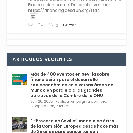
Financiación para el Desarrollo. Ver más:
https://financing.desa.un.org/ffd4
Twitter
2
Avata
Sevilla World
1 Sep 2024
@worldsevilla
·
r
La temporada de congresos científicos
ARTÍCULOS RECIENTES
comienza en Sevilla este lunes 2 con la
Conferencia Internacional sobre Catálisis, y
con el Congreso de Parasitología. Del día 3 al
Más de 400 eventos en Sevilla sobre
6, Congreso de Metodología de Ciencias
financiación para el desarrollo
Sociales y la Salud; y los días 5 y 6 Jornadas
socioeconómico en diversas áreas del
de Economía Industrial.
mundo en paralelo a las grandes
objetivos de la Cumbre de la ONU
4
Jun 25, 2025
|
Publicar en página de inicio
,
Twitter
1
2
Cooperación
,
Puentes
El ‘Proceso de Sevilla’, modelo de éxito
de la Comisión Europea desde hace más
Avata
Sevilla World
@worldsevilla
·
de 25 años para concertar con
r