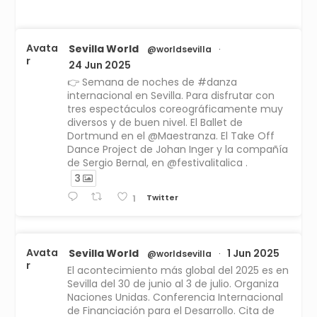
Avata
Sevilla World
@worldsevilla
·
r
24 Jun 2025
👉 Semana de noches de #danza
internacional en Sevilla. Para disfrutar con
tres espectáculos coreográficamente muy
diversos y de buen nivel. El Ballet de
Dortmund en el @Maestranza. El Take Off
Dance Project de Johan Inger y la compañía
de Sergio Bernal, en @festivalitalica .
3
Twitter
1
Avata
Sevilla World
1 Jun 2025
@worldsevilla
·
r
El acontecimiento más global del 2025 es en
Sevilla del 30 de junio al 3 de julio. Organiza
Naciones Unidas. Conferencia Internacional
de Financiación para el Desarrollo. Cita de