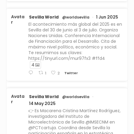
Avata
Sevilla World
1 Jun 2025
@worldsevilla
·
r
El acontecimiento más global del 2025 es en
Sevilla del 30 de junio al 3 de julio. Organiza
Naciones Unidas. Conferencia Internacional
de Financiación para el Desarrollo. Cita de
máximo nivel político, económico y social.
Te resumimos sus claves:
https://tinyurl.com/mur97fx3 #ffd4
4
Twitter
1
2
Avata
Sevilla World
@worldsevilla
·
r
14 May 2025
👉 Es Macarena Cristina Martínez Rodríguez,
investigadora del Instituto de
Microelectrónica de Sevilla @IMSECNM en
@PCTcartuja. Coordina desde Sevilla la
participación española en la estratégica