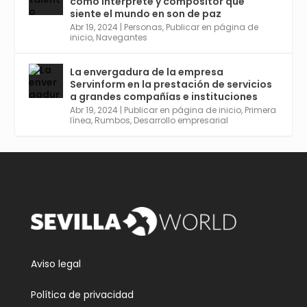
como intérprete y compositor que
r
30 Abr 2024
siente el mundo en son de paz
Aprovéchalo si vives en Sevilla capital o
Abr 19, 2024
|
Personas
,
Publicar en página de
provincia. Curso gratuito en Internet de las
inicio
,
Navegantes
Cosas, Inteligencia Artificial y Smart Cities
para Entornos 5G, Comienza en junio. El
La envergadura de la empresa
plazo acaba el 2 de mayo. Dota de gran
Servinform en la prestación de servicios
empleabilidad. Ver y enlace a inscripción:
a grandes compañías e instituciones
https://tinyurl.com/yu5xhwjr
Abr 19, 2024
|
Publicar en página de inicio
,
Primera
línea
,
Rumbos
,
Desarrollo empresarial
Twitter
3
5
Cargar más
Aviso legal
Política de privacidad