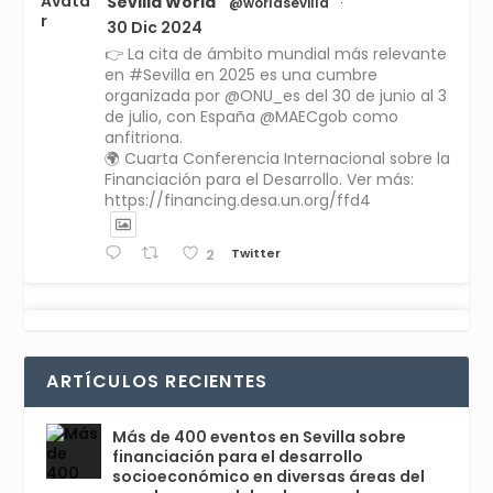
Avata
Sevilla World
@worldsevilla
·
r
30 Dic 2024
👉 La cita de ámbito mundial más relevante
en #Sevilla en 2025 es una cumbre
organizada por @ONU_es del 30 de junio al 3
de julio, con España @MAECgob como
anfitriona.
🌍 Cuarta Conferencia Internacional sobre la
Financiación para el Desarrollo. Ver más:
https://financing.desa.un.org/ffd4
Twitter
2
Avata
Sevilla World
1 Sep 2024
@worldsevilla
·
r
La temporada de congresos científicos
ARTÍCULOS RECIENTES
comienza en Sevilla este lunes 2 con la
Conferencia Internacional sobre Catálisis, y
con el Congreso de Parasitología. Del día 3 al
Más de 400 eventos en Sevilla sobre
6, Congreso de Metodología de Ciencias
financiación para el desarrollo
Sociales y la Salud; y los días 5 y 6 Jornadas
socioeconómico en diversas áreas del