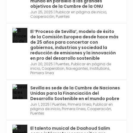
de Economía Industrial.
mundo en paralelo a las grandes
objetivos de la Cumbre de la ONU
4
Jun 25, 2025
|
Publicar en página de inicio
,
Twitter
1
2
Cooperación
,
Puentes
El ‘Proceso de Sevilla’, modelo de éxito
de la Comisión Europea desde hace más
Avata
Sevilla World
@worldsevilla
·
de 25 años para concertar con
r
21 May 2024
gobiernos, industrias y sociedad la
Conoce a @mvbim, la empresa sevillana
reducción de emisiones y la innovación
que ha sido pionera en España en el uso de
en pro del desarrollo sostenible
la tecnología BIM para digitalizar e
Jun 20, 2025
|
Puentes
,
Publicar en página de
inicio
,
Cooperation
,
Navegantes
,
Institutions
,
industrializar la arquitectura y la
Primera línea
construcción. Ver su dimensión
internacional en el reportaje de
@juanluispavon1 en @elCorreoWeb :
Sevilla es sede de la Cumbre de Naciones
https://tinyurl.com/yfa2h55p
Unidas para la Financiación del
Desarrollo Sostenible en el mundo pobre
Jun 1, 2025
|
Puentes
,
Primera línea
,
Publicar en
Twitter
2
6
página de inicio
,
Primera línea
,
Cooperación
,
Puentes
El talento musical de Daahoud Salim
Avata
Sevilla World
@worldsevilla
·