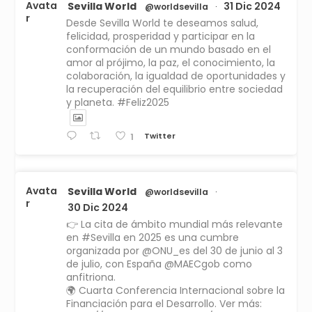
Avata
Sevilla World
31 Dic 2024
@worldsevilla
·
r
Desde Sevilla World te deseamos salud,
felicidad, prosperidad y participar en la
conformación de un mundo basado en el
amor al prójimo, la paz, el conocimiento, la
colaboración, la igualdad de oportunidades y
la recuperación del equilibrio entre sociedad
y planeta. #Feliz2025
Twitter
1
Avata
Sevilla World
@worldsevilla
·
r
30 Dic 2024
👉 La cita de ámbito mundial más relevante
en #Sevilla en 2025 es una cumbre
organizada por @ONU_es del 30 de junio al 3
de julio, con España @MAECgob como
anfitriona.
🌍 Cuarta Conferencia Internacional sobre la
Financiación para el Desarrollo. Ver más: