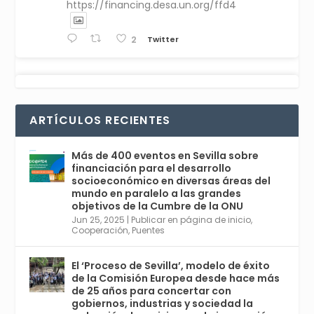
https://financing.desa.un.org/ffd4
Twitter
2
Avata
Sevilla World
1 Sep 2024
@worldsevilla
·
r
La temporada de congresos científicos
ARTÍCULOS RECIENTES
comienza en Sevilla este lunes 2 con la
Conferencia Internacional sobre Catálisis, y
con el Congreso de Parasitología. Del día 3 al
Más de 400 eventos en Sevilla sobre
6, Congreso de Metodología de Ciencias
financiación para el desarrollo
Sociales y la Salud; y los días 5 y 6 Jornadas
socioeconómico en diversas áreas del
de Economía Industrial.
mundo en paralelo a las grandes
objetivos de la Cumbre de la ONU
4
Jun 25, 2025
|
Publicar en página de inicio
,
Twitter
1
2
Cooperación
,
Puentes
El ‘Proceso de Sevilla’, modelo de éxito
de la Comisión Europea desde hace más
Avata
Sevilla World
@worldsevilla
·
de 25 años para concertar con
r
21 May 2024
gobiernos, industrias y sociedad la