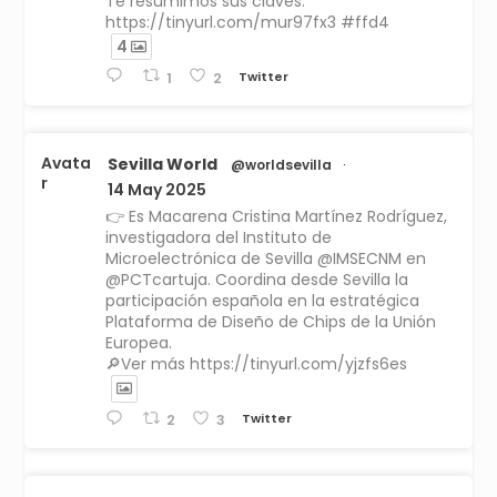
Te resumimos sus claves:
https://tinyurl.com/mur97fx3 #ffd4
4
Twitter
1
2
Avata
Sevilla World
@worldsevilla
·
r
14 May 2025
👉 Es Macarena Cristina Martínez Rodríguez,
investigadora del Instituto de
Microelectrónica de Sevilla @IMSECNM en
@PCTcartuja. Coordina desde Sevilla la
participación española en la estratégica
Plataforma de Diseño de Chips de la Unión
Europea.
🔎Ver más https://tinyurl.com/yjzfs6es
Twitter
2
3