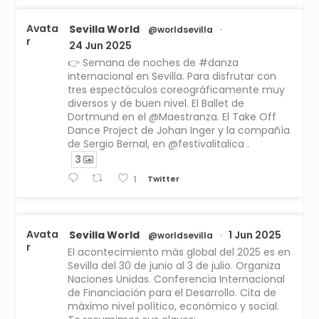
Avata
Sevilla World
@worldsevilla
·
r
24 Jun 2025
👉 Semana de noches de #danza
internacional en Sevilla. Para disfrutar con
tres espectáculos coreográficamente muy
diversos y de buen nivel. El Ballet de
Dortmund en el @Maestranza. El Take Off
Dance Project de Johan Inger y la compañía
de Sergio Bernal, en @festivalitalica .
3
Twitter
1
Avata
Sevilla World
1 Jun 2025
@worldsevilla
·
r
El acontecimiento más global del 2025 es en
Sevilla del 30 de junio al 3 de julio. Organiza
Naciones Unidas. Conferencia Internacional
de Financiación para el Desarrollo. Cita de
máximo nivel político, económico y social.