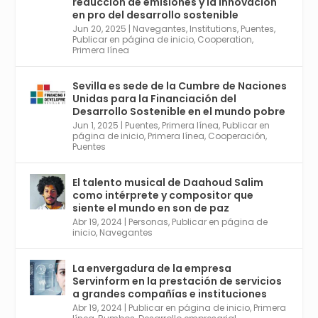
Conoce a @mvbim, la empresa sevillana
reducción de emisiones y la innovación
que ha sido pionera en España en el uso de
en pro del desarrollo sostenible
la tecnología BIM para digitalizar e
Jun 20, 2025
|
Navegantes
,
Institutions
,
Puentes
,
Publicar en página de inicio
,
Cooperation
,
industrializar la arquitectura y la
Primera línea
construcción. Ver su dimensión
internacional en el reportaje de
@juanluispavon1 en @elCorreoWeb :
Sevilla es sede de la Cumbre de Naciones
https://tinyurl.com/yfa2h55p
Unidas para la Financiación del
Desarrollo Sostenible en el mundo pobre
Jun 1, 2025
|
Puentes
,
Primera línea
,
Publicar en
Twitter
2
6
página de inicio
,
Primera línea
,
Cooperación
,
Puentes
El talento musical de Daahoud Salim
Avata
Sevilla World
@worldsevilla
·
como intérprete y compositor que
r
30 Abr 2024
siente el mundo en son de paz
Aprovéchalo si vives en Sevilla capital o
Abr 19, 2024
|
Personas
,
Publicar en página de
provincia. Curso gratuito en Internet de las
inicio
,
Navegantes
Cosas, Inteligencia Artificial y Smart Cities
para Entornos 5G, Comienza en junio. El
La envergadura de la empresa
plazo acaba el 2 de mayo. Dota de gran
Servinform en la prestación de servicios
empleabilidad. Ver y enlace a inscripción:
a grandes compañías e instituciones
https://tinyurl.com/yu5xhwjr
Abr 19, 2024
|
Publicar en página de inicio
,
Primera