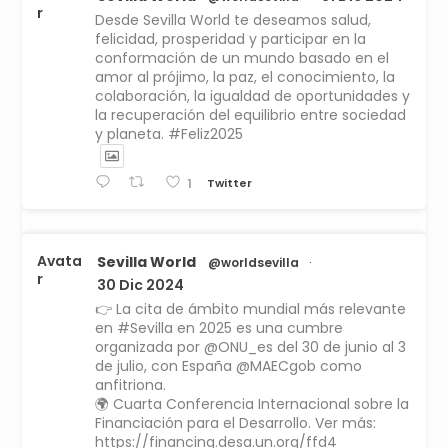
r
Desde Sevilla World te deseamos salud,
felicidad, prosperidad y participar en la
conformación de un mundo basado en el
amor al prójimo, la paz, el conocimiento, la
colaboración, la igualdad de oportunidades y
la recuperación del equilibrio entre sociedad
y planeta. #Feliz2025
Twitter
1
Avata
Sevilla World
@worldsevilla
·
r
30 Dic 2024
👉 La cita de ámbito mundial más relevante
en #Sevilla en 2025 es una cumbre
organizada por @ONU_es del 30 de junio al 3
de julio, con España @MAECgob como
anfitriona.
🌍 Cuarta Conferencia Internacional sobre la
Financiación para el Desarrollo. Ver más:
https://financing.desa.un.org/ffd4