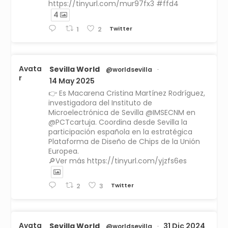
https://tinyurl.com/mur97fx3 #ffd4
4
Twitter
1
2
Avata
Sevilla World
@worldsevilla
·
r
14 May 2025
👉 Es Macarena Cristina Martínez Rodríguez,
investigadora del Instituto de
Microelectrónica de Sevilla @IMSECNM en
@PCTcartuja. Coordina desde Sevilla la
participación española en la estratégica
Plataforma de Diseño de Chips de la Unión
Europea.
🔎Ver más https://tinyurl.com/yjzfs6es
Twitter
2
3
Avata
Sevilla World
31 Dic 2024
@worldsevilla
·