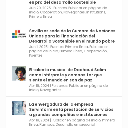
que ha sido pionera en España en el uso de
en pro del desarrollo sostenible
la tecnología BIM para digitalizar e
Jun 20, 2025
|
Puentes
,
Publicar en página de
inicio
,
Cooperation
,
Navegantes
,
Institutions
,
industrializar la arquitectura y la
Primera línea
construcción. Ver su dimensión
internacional en el reportaje de
@juanluispavon1 en @elCorreoWeb :
Sevilla es sede de la Cumbre de Naciones
https://tinyurl.com/yfa2h55p
Unidas para la Financiación del
Desarrollo Sostenible en el mundo pobre
Jun 1, 2025
|
Puentes
,
Primera línea
,
Publicar en
Twitter
2
6
página de inicio
,
Primera línea
,
Cooperación
,
Puentes
El talento musical de Daahoud Salim
Avata
Sevilla World
@worldsevilla
·
como intérprete y compositor que
r
30 Abr 2024
siente el mundo en son de paz
Aprovéchalo si vives en Sevilla capital o
Abr 19, 2024
|
Personas
,
Publicar en página de
provincia. Curso gratuito en Internet de las
inicio
,
Navegantes
Cosas, Inteligencia Artificial y Smart Cities
para Entornos 5G, Comienza en junio. El
La envergadura de la empresa
plazo acaba el 2 de mayo. Dota de gran
Servinform en la prestación de servicios
empleabilidad. Ver y enlace a inscripción:
a grandes compañías e instituciones
https://tinyurl.com/yu5xhwjr
Abr 19, 2024
|
Publicar en página de inicio
,
Primera
línea
,
Rumbos
,
Desarrollo empresarial