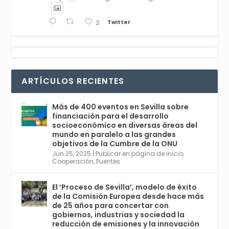
Twitter
2
Avata
Sevilla World
1 Sep 2024
@worldsevilla
·
r
La temporada de congresos científicos
ARTÍCULOS RECIENTES
comienza en Sevilla este lunes 2 con la
Conferencia Internacional sobre Catálisis, y
con el Congreso de Parasitología. Del día 3 al
Más de 400 eventos en Sevilla sobre
6, Congreso de Metodología de Ciencias
financiación para el desarrollo
Sociales y la Salud; y los días 5 y 6 Jornadas
socioeconómico en diversas áreas del
de Economía Industrial.
mundo en paralelo a las grandes
objetivos de la Cumbre de la ONU
4
Jun 25, 2025
|
Publicar en página de inicio
,
Twitter
1
2
Cooperación
,
Puentes
El ‘Proceso de Sevilla’, modelo de éxito
de la Comisión Europea desde hace más
Avata
Sevilla World
@worldsevilla
·
de 25 años para concertar con
r
21 May 2024
gobiernos, industrias y sociedad la
Conoce a @mvbim, la empresa sevillana
reducción de emisiones y la innovación