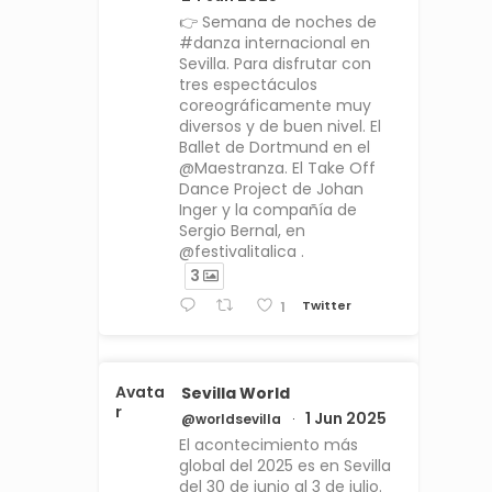
👉 Semana de noches de
#danza internacional en
Sevilla. Para disfrutar con
tres espectáculos
coreográficamente muy
diversos y de buen nivel. El
Ballet de Dortmund en el
@Maestranza. El Take Off
Dance Project de Johan
Inger y la compañía de
Sergio Bernal, en
@festivalitalica .
3
Twitter
1
Avata
Sevilla World
r
1 Jun 2025
@worldsevilla
·
El acontecimiento más
global del 2025 es en Sevilla
del 30 de junio al 3 de julio.