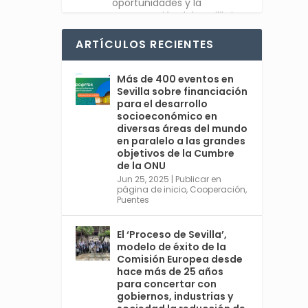
oportunidades y la
recuperación del equilibrio
entre sociedad y planeta.
#Feliz2025
ARTÍCULOS RECIENTES
Twitter
1
Más de 400 eventos en
Sevilla sobre financiación
para el desarrollo
socioeconómico en
diversas áreas del mundo
Avata
Sevilla World
en paralelo a las grandes
r
@worldsevilla
·
objetivos de la Cumbre
30 Dic 2024
de la ONU
👉 La cita de ámbito
Jun 25, 2025
|
Publicar en
página de inicio
,
Cooperación
,
mundial más relevante en
Puentes
#Sevilla en 2025 es una
cumbre organizada por
@ONU_es del 30 de junio al 3
El ‘Proceso de Sevilla’,
de julio, con España
modelo de éxito de la
@MAECgob como anfitriona.
Comisión Europea desde
🌍 Cuarta Conferencia
hace más de 25 años
Internacional sobre la
para concertar con
Financiación para el
gobiernos, industrias y