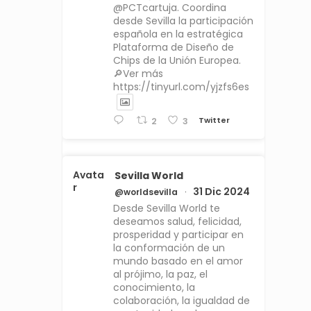
@PCTcartuja. Coordina
desde Sevilla la participación
española en la estratégica
Plataforma de Diseño de
Chips de la Unión Europea.
🔎Ver más
https://tinyurl.com/yjzfs6es
Twitter
2
3
Avata
Sevilla World
r
31 Dic 2024
@worldsevilla
·
Desde Sevilla World te
deseamos salud, felicidad,
prosperidad y participar en
la conformación de un
mundo basado en el amor
al prójimo, la paz, el
conocimiento, la
colaboración, la igualdad de