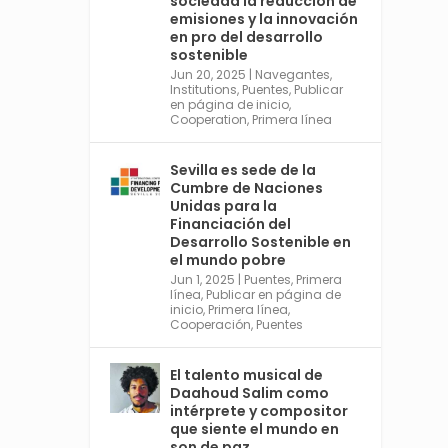
sociedad la reducción de
Desarrollo. Ver más:
emisiones y la innovación
https://financing.desa.un.or
en pro del desarrollo
g/ffd4
sostenible
Jun 20, 2025
|
Navegantes
,
Twitter
2
Institutions
,
Puentes
,
Publicar
en página de inicio
,
Cooperation
,
Primera línea
Avata
Sevilla World
Sevilla es sede de la
r
Cumbre de Naciones
1 Sep 2024
@worldsevilla
·
Unidas para la
La temporada de congresos
Financiación del
científicos comienza en
Desarrollo Sostenible en
Sevilla este lunes 2 con la
el mundo pobre
Conferencia Internacional
Jun 1, 2025
|
Puentes
,
Primera
sobre Catálisis, y con el
línea
,
Publicar en página de
Congreso de Parasitología.
inicio
,
Primera línea
,
Cooperación
,
Puentes
Del día 3 al 6, Congreso de
Metodología de Ciencias
Sociales y la Salud; y los días
El talento musical de
5 y 6 Jornadas de Economía
Daahoud Salim como
Industrial.
intérprete y compositor
4
que siente el mundo en
son de paz