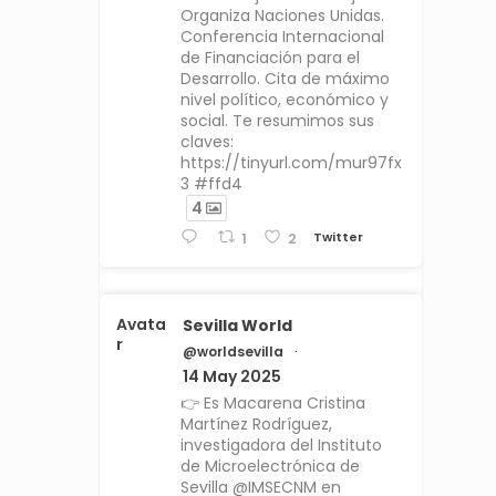
Organiza Naciones Unidas.
Conferencia Internacional
de Financiación para el
Desarrollo. Cita de máximo
nivel político, económico y
social. Te resumimos sus
claves:
https://tinyurl.com/mur97fx
3 #ffd4
4
Twitter
1
2
Avata
Sevilla World
r
@worldsevilla
·
14 May 2025
👉 Es Macarena Cristina
Martínez Rodríguez,
investigadora del Instituto
de Microelectrónica de
Sevilla @IMSECNM en