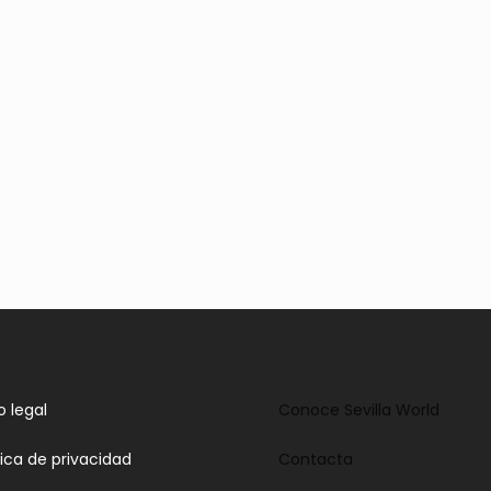
o legal
Conoce Sevilla World
tica de privacidad
Contacta