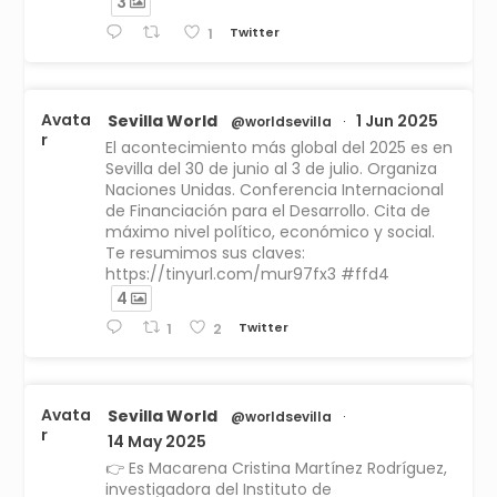
3
Twitter
1
Avata
Sevilla World
1 Jun 2025
@worldsevilla
·
r
El acontecimiento más global del 2025 es en
Sevilla del 30 de junio al 3 de julio. Organiza
Naciones Unidas. Conferencia Internacional
de Financiación para el Desarrollo. Cita de
máximo nivel político, económico y social.
Te resumimos sus claves:
https://tinyurl.com/mur97fx3 #ffd4
4
Twitter
1
2
Avata
Sevilla World
@worldsevilla
·
r
14 May 2025
👉 Es Macarena Cristina Martínez Rodríguez,
investigadora del Instituto de