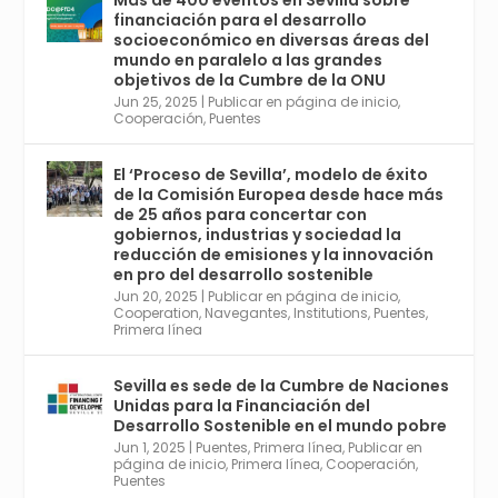
Más de 400 eventos en Sevilla sobre
6, Congreso de Metodología de Ciencias
financiación para el desarrollo
Sociales y la Salud; y los días 5 y 6 Jornadas
socioeconómico en diversas áreas del
de Economía Industrial.
mundo en paralelo a las grandes
objetivos de la Cumbre de la ONU
4
Jun 25, 2025
|
Publicar en página de inicio
,
Twitter
1
2
Cooperación
,
Puentes
El ‘Proceso de Sevilla’, modelo de éxito
de la Comisión Europea desde hace más
Avata
Sevilla World
@worldsevilla
·
de 25 años para concertar con
r
21 May 2024
gobiernos, industrias y sociedad la
Conoce a @mvbim, la empresa sevillana
reducción de emisiones y la innovación
que ha sido pionera en España en el uso de
en pro del desarrollo sostenible
la tecnología BIM para digitalizar e
Jun 20, 2025
|
Publicar en página de inicio
,
Cooperation
,
Navegantes
,
Institutions
,
Puentes
,
industrializar la arquitectura y la
Primera línea
construcción. Ver su dimensión
internacional en el reportaje de
@juanluispavon1 en @elCorreoWeb :
Sevilla es sede de la Cumbre de Naciones
https://tinyurl.com/yfa2h55p
Unidas para la Financiación del
Desarrollo Sostenible en el mundo pobre
Jun 1, 2025
|
Puentes
,
Primera línea
,
Publicar en
Twitter
2
6
página de inicio
,
Primera línea
,
Cooperación
,
Puentes