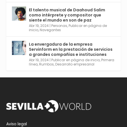
El talento musical de Daahoud Salim
Avata
Sevilla World
@worldsevilla
·
como intérprete y compositor que
r
30 Abr 2024
siente el mundo en son de paz
Aprovéchalo si vives en Sevilla capital o
Abr 19, 2024
|
Personas
,
Publicar en página de
provincia. Curso gratuito en Internet de las
inicio
,
Navegantes
Cosas, Inteligencia Artificial y Smart Cities
para Entornos 5G, Comienza en junio. El
La envergadura de la empresa
plazo acaba el 2 de mayo. Dota de gran
Servinform en la prestación de servicios
empleabilidad. Ver y enlace a inscripción:
a grandes compañías e instituciones
https://tinyurl.com/yu5xhwjr
Abr 19, 2024
|
Publicar en página de inicio
,
Primera
línea
,
Rumbos
,
Desarrollo empresarial
Twitter
3
5
Cargar más
Aviso legal