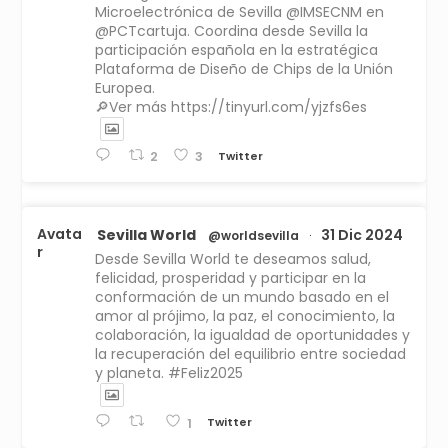
Microelectrónica de Sevilla @IMSECNM en
@PCTcartuja. Coordina desde Sevilla la
participación española en la estratégica
Plataforma de Diseño de Chips de la Unión
Europea.
🔎Ver más https://tinyurl.com/yjzfs6es
Twitter
2
3
Avata
Sevilla World
31 Dic 2024
@worldsevilla
·
r
Desde Sevilla World te deseamos salud,
felicidad, prosperidad y participar en la
conformación de un mundo basado en el
amor al prójimo, la paz, el conocimiento, la
colaboración, la igualdad de oportunidades y
la recuperación del equilibrio entre sociedad
y planeta. #Feliz2025
Twitter
1