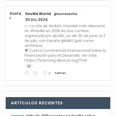
Avata
Sevilla World
@worldsevilla
·
r
30 Dic 2024
👉 La cita de ámbito mundial más relevante
en #Sevilla en 2025 es una cumbre
organizada por @ONU_es del 30 de junio al 3
de julio, con España @MAECgob como
anfitriona.
🌍 Cuarta Conferencia Internacional sobre la
Financiación para el Desarrollo. Ver más:
https://financing.desa.un.org/ffd4
Twitter
2
Avata
Sevilla World
1 Sep 2024
@worldsevilla
·
r
La temporada de congresos científicos
ARTÍCULOS RECIENTES
comienza en Sevilla este lunes 2 con la
Conferencia Internacional sobre Catálisis, y
con el Congreso de Parasitología. Del día 3 al