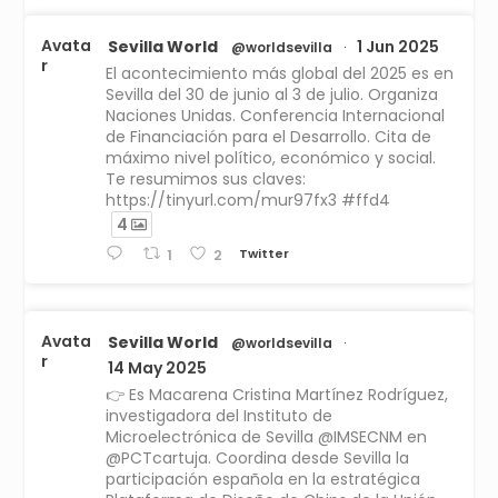
Avata
Sevilla World
1 Jun 2025
@worldsevilla
·
r
El acontecimiento más global del 2025 es en
Sevilla del 30 de junio al 3 de julio. Organiza
Naciones Unidas. Conferencia Internacional
de Financiación para el Desarrollo. Cita de
máximo nivel político, económico y social.
Te resumimos sus claves:
https://tinyurl.com/mur97fx3 #ffd4
4
Twitter
1
2
Avata
Sevilla World
@worldsevilla
·
r
14 May 2025
👉 Es Macarena Cristina Martínez Rodríguez,
investigadora del Instituto de
Microelectrónica de Sevilla @IMSECNM en
@PCTcartuja. Coordina desde Sevilla la
participación española en la estratégica