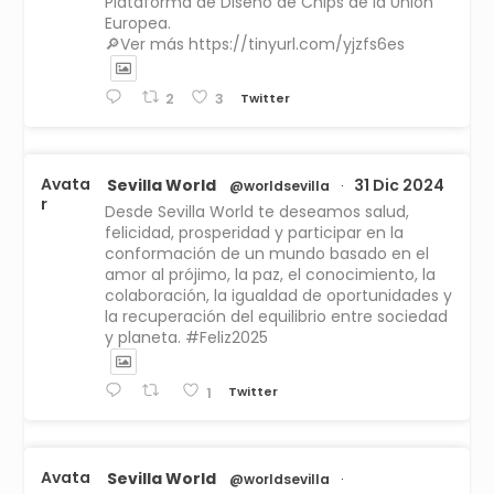
Plataforma de Diseño de Chips de la Unión
Europea.
🔎Ver más https://tinyurl.com/yjzfs6es
Twitter
2
3
Avata
Sevilla World
31 Dic 2024
@worldsevilla
·
r
Desde Sevilla World te deseamos salud,
felicidad, prosperidad y participar en la
conformación de un mundo basado en el
amor al prójimo, la paz, el conocimiento, la
colaboración, la igualdad de oportunidades y
la recuperación del equilibrio entre sociedad
y planeta. #Feliz2025
Twitter
1
Avata
Sevilla World
@worldsevilla
·