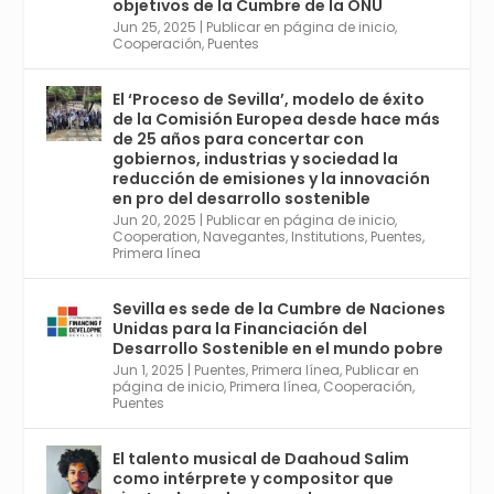
objetivos de la Cumbre de la ONU
4
Jun 25, 2025
|
Publicar en página de inicio
,
Twitter
1
2
Cooperación
,
Puentes
El ‘Proceso de Sevilla’, modelo de éxito
de la Comisión Europea desde hace más
Avata
Sevilla World
@worldsevilla
·
de 25 años para concertar con
r
21 May 2024
gobiernos, industrias y sociedad la
Conoce a @mvbim, la empresa sevillana
reducción de emisiones y la innovación
que ha sido pionera en España en el uso de
en pro del desarrollo sostenible
la tecnología BIM para digitalizar e
Jun 20, 2025
|
Publicar en página de inicio
,
Cooperation
,
Navegantes
,
Institutions
,
Puentes
,
industrializar la arquitectura y la
Primera línea
construcción. Ver su dimensión
internacional en el reportaje de
@juanluispavon1 en @elCorreoWeb :
Sevilla es sede de la Cumbre de Naciones
https://tinyurl.com/yfa2h55p
Unidas para la Financiación del
Desarrollo Sostenible en el mundo pobre
Jun 1, 2025
|
Puentes
,
Primera línea
,
Publicar en
Twitter
2
6
página de inicio
,
Primera línea
,
Cooperación
,
Puentes
El talento musical de Daahoud Salim
Avata
Sevilla World
@worldsevilla
·
como intérprete y compositor que
r
30 Abr 2024