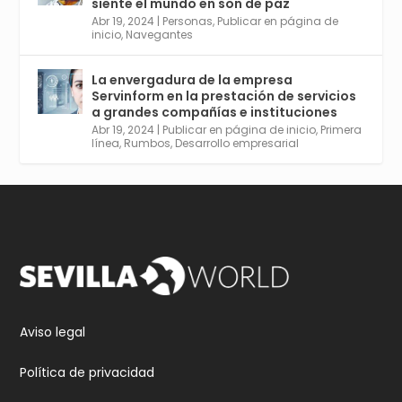
siente el mundo en son de paz
Aprovéchalo si vives en Sevilla capital o
Abr 19, 2024
|
Personas
,
Publicar en página de
provincia. Curso gratuito en Internet de las
inicio
,
Navegantes
Cosas, Inteligencia Artificial y Smart Cities
para Entornos 5G, Comienza en junio. El
La envergadura de la empresa
plazo acaba el 2 de mayo. Dota de gran
Servinform en la prestación de servicios
empleabilidad. Ver y enlace a inscripción:
a grandes compañías e instituciones
https://tinyurl.com/yu5xhwjr
Abr 19, 2024
|
Publicar en página de inicio
,
Primera
línea
,
Rumbos
,
Desarrollo empresarial
Twitter
3
5
Cargar más
Aviso legal
Política de privacidad