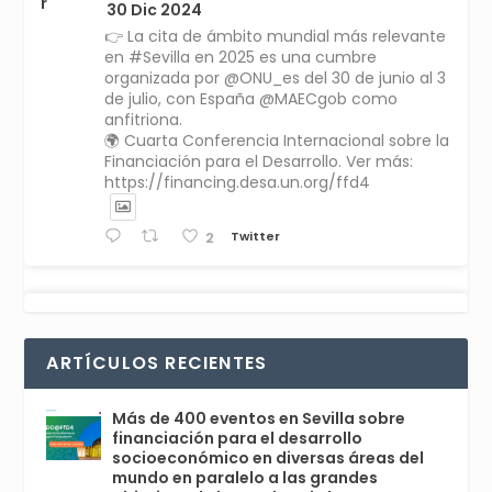
r
30 Dic 2024
👉 La cita de ámbito mundial más relevante
en #Sevilla en 2025 es una cumbre
organizada por @ONU_es del 30 de junio al 3
de julio, con España @MAECgob como
anfitriona.
🌍 Cuarta Conferencia Internacional sobre la
Financiación para el Desarrollo. Ver más:
https://financing.desa.un.org/ffd4
Twitter
2
Avata
Sevilla World
1 Sep 2024
@worldsevilla
·
r
La temporada de congresos científicos
ARTÍCULOS RECIENTES
comienza en Sevilla este lunes 2 con la
Conferencia Internacional sobre Catálisis, y
con el Congreso de Parasitología. Del día 3 al
Más de 400 eventos en Sevilla sobre
6, Congreso de Metodología de Ciencias
financiación para el desarrollo
Sociales y la Salud; y los días 5 y 6 Jornadas
socioeconómico en diversas áreas del
de Economía Industrial.
mundo en paralelo a las grandes