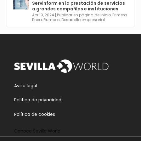
Servinform en la prestación de servicios
empleabilidad. Ver y enlace a inscripción:
a grandes compañías e instituciones
https://tinyurl.com/yu5xhwjr
Abr 19, 2024
|
Publicar en página de inicio
,
Primera
línea
,
Rumbos
,
Desarrollo empresarial
Twitter
3
5
Cargar más
Aviso legal
Política de privacidad
Política de cookies
Conoce Sevilla World