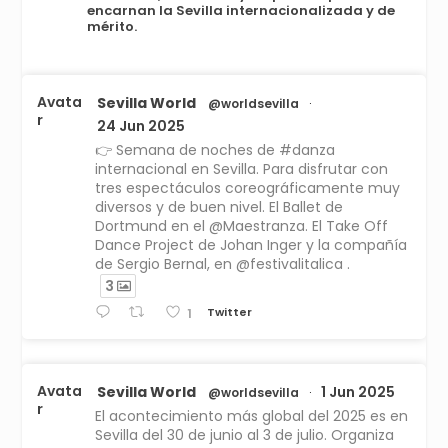
encarnan la Sevilla internacionalizada y de
mérito.
Avata
Sevilla World
@worldsevilla
·
r
24 Jun 2025
👉 Semana de noches de #danza
internacional en Sevilla. Para disfrutar con
tres espectáculos coreográficamente muy
diversos y de buen nivel. El Ballet de
Dortmund en el @Maestranza. El Take Off
Dance Project de Johan Inger y la compañía
de Sergio Bernal, en @festivalitalica .
3
Twitter
1
Avata
Sevilla World
1 Jun 2025
@worldsevilla
·
r
El acontecimiento más global del 2025 es en
Sevilla del 30 de junio al 3 de julio. Organiza