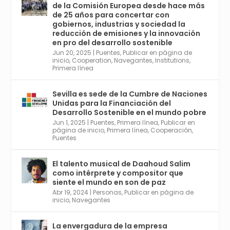
de la Comisión Europea desde hace más
Avata
Sevilla World
@worldsevilla
·
de 25 años para concertar con
r
21 May 2024
gobiernos, industrias y sociedad la
Conoce a @mvbim, la empresa sevillana
reducción de emisiones y la innovación
que ha sido pionera en España en el uso de
en pro del desarrollo sostenible
la tecnología BIM para digitalizar e
Jun 20, 2025
|
Puentes
,
Publicar en página de
inicio
,
Cooperation
,
Navegantes
,
Institutions
,
industrializar la arquitectura y la
Primera línea
construcción. Ver su dimensión
internacional en el reportaje de
@juanluispavon1 en @elCorreoWeb :
Sevilla es sede de la Cumbre de Naciones
https://tinyurl.com/yfa2h55p
Unidas para la Financiación del
Desarrollo Sostenible en el mundo pobre
Jun 1, 2025
|
Puentes
,
Primera línea
,
Publicar en
Twitter
2
6
página de inicio
,
Primera línea
,
Cooperación
,
Puentes
El talento musical de Daahoud Salim
Avata
Sevilla World
@worldsevilla
·
como intérprete y compositor que
r
30 Abr 2024
siente el mundo en son de paz
Aprovéchalo si vives en Sevilla capital o
Abr 19, 2024
|
Personas
,
Publicar en página de
provincia. Curso gratuito en Internet de las
inicio
,
Navegantes
Cosas, Inteligencia Artificial y Smart Cities
para Entornos 5G, Comienza en junio. El
La envergadura de la empresa
plazo acaba el 2 de mayo. Dota de gran