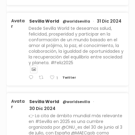
Avata
Sevilla World
31 Dic 2024
@worldsevilla
·
r
Desde Sevilla World te deseamos salud,
felicidad, prosperidad y participar en la
conformación de un mundo basado en el
amor al prójimo, la paz, el conocimiento, la
colaboración, la igualdad de oportunidades y
la recuperación del equilibrio entre sociedad
y planeta. #Feliz2025
Twitter
1
Avata
Sevilla World
@worldsevilla
·
r
30 Dic 2024
👉 La cita de ámbito mundial más relevante
en #Sevilla en 2025 es una cumbre
organizada por @ONU_es del 30 de junio al 3
de julio, con España @MAECgob como