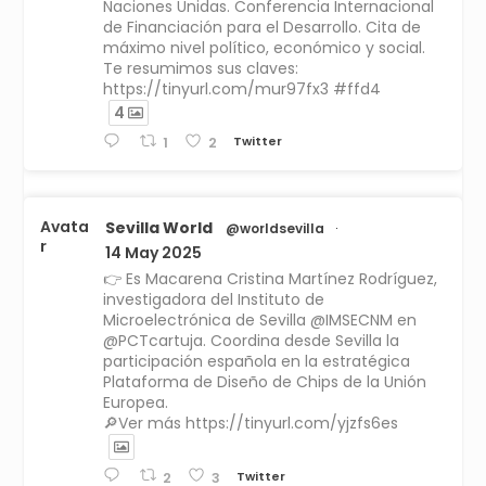
Naciones Unidas. Conferencia Internacional
de Financiación para el Desarrollo. Cita de
máximo nivel político, económico y social.
Te resumimos sus claves:
https://tinyurl.com/mur97fx3 #ffd4
4
Twitter
1
2
Avata
Sevilla World
@worldsevilla
·
r
14 May 2025
👉 Es Macarena Cristina Martínez Rodríguez,
investigadora del Instituto de
Microelectrónica de Sevilla @IMSECNM en
@PCTcartuja. Coordina desde Sevilla la
participación española en la estratégica
Plataforma de Diseño de Chips de la Unión
Europea.
🔎Ver más https://tinyurl.com/yjzfs6es
Twitter
2
3