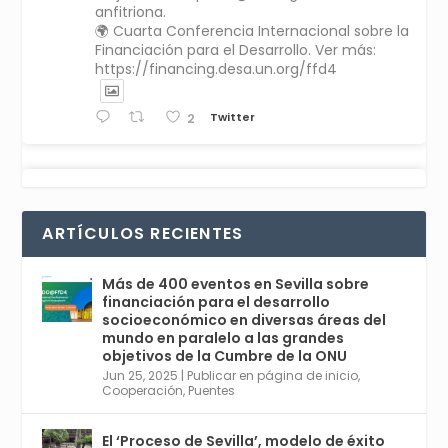
anfitriona.
🌍 Cuarta Conferencia Internacional sobre la
Financiación para el Desarrollo. Ver más:
https://financing.desa.un.org/ffd4
Twitter
2
Avata
Sevilla World
1 Sep 2024
@worldsevilla
·
r
La temporada de congresos científicos
ARTÍCULOS RECIENTES
comienza en Sevilla este lunes 2 con la
Conferencia Internacional sobre Catálisis, y
con el Congreso de Parasitología. Del día 3 al
Más de 400 eventos en Sevilla sobre
6, Congreso de Metodología de Ciencias
financiación para el desarrollo
Sociales y la Salud; y los días 5 y 6 Jornadas
socioeconómico en diversas áreas del
de Economía Industrial.
mundo en paralelo a las grandes
objetivos de la Cumbre de la ONU
4
Jun 25, 2025
|
Publicar en página de inicio
,
Twitter
1
2
Cooperación
,
Puentes
El ‘Proceso de Sevilla’, modelo de éxito