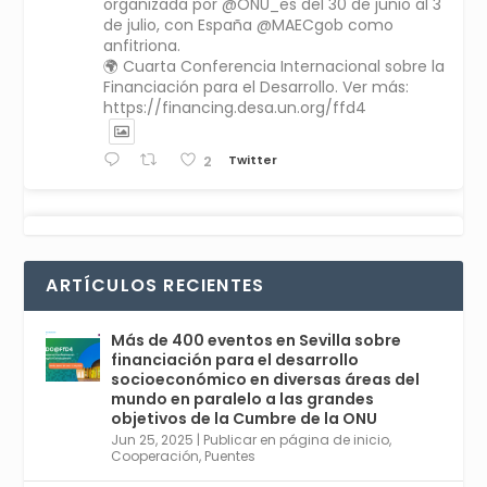
organizada por @ONU_es del 30 de junio al 3
de julio, con España @MAECgob como
anfitriona.
🌍 Cuarta Conferencia Internacional sobre la
Financiación para el Desarrollo. Ver más:
https://financing.desa.un.org/ffd4
Twitter
2
Avata
Sevilla World
1 Sep 2024
@worldsevilla
·
r
La temporada de congresos científicos
ARTÍCULOS RECIENTES
comienza en Sevilla este lunes 2 con la
Conferencia Internacional sobre Catálisis, y
con el Congreso de Parasitología. Del día 3 al
Más de 400 eventos en Sevilla sobre
6, Congreso de Metodología de Ciencias
financiación para el desarrollo
Sociales y la Salud; y los días 5 y 6 Jornadas
socioeconómico en diversas áreas del
de Economía Industrial.
mundo en paralelo a las grandes
objetivos de la Cumbre de la ONU
4
Jun 25, 2025
|
Publicar en página de inicio
,
Twitter
1
2
Cooperación
,
Puentes