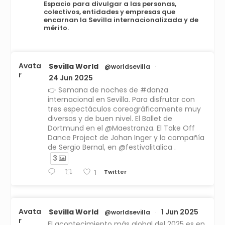
Espacio para divulgar a las personas,
colectivos, entidades y empresas que
encarnan la Sevilla internacionalizada y de
mérito.
Avata
Sevilla World
@worldsevilla
·
r
24 Jun 2025
👉 Semana de noches de #danza
internacional en Sevilla. Para disfrutar con
tres espectáculos coreográficamente muy
diversos y de buen nivel. El Ballet de
Dortmund en el @Maestranza. El Take Off
Dance Project de Johan Inger y la compañía
de Sergio Bernal, en @festivalitalica .
3
Twitter
1
Avata
Sevilla World
1 Jun 2025
@worldsevilla
·
r
El acontecimiento más global del 2025 es en