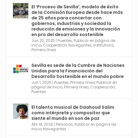
El ‘Proceso de Sevilla’, modelo de éxito
de la Comisión Europea desde hace más
Avata
Sevilla World
@worldsevilla
·
de 25 años para concertar con
r
21 May 2024
gobiernos, industrias y sociedad la
Conoce a @mvbim, la empresa sevillana
reducción de emisiones y la innovación
que ha sido pionera en España en el uso de
en pro del desarrollo sostenible
la tecnología BIM para digitalizar e
Jun 20, 2025
|
Puentes
,
Publicar en página de
inicio
,
Cooperation
,
Navegantes
,
Institutions
,
industrializar la arquitectura y la
Primera línea
construcción. Ver su dimensión
internacional en el reportaje de
@juanluispavon1 en @elCorreoWeb :
Sevilla es sede de la Cumbre de Naciones
https://tinyurl.com/yfa2h55p
Unidas para la Financiación del
Desarrollo Sostenible en el mundo pobre
Jun 1, 2025
|
Puentes
,
Primera línea
,
Publicar en
Twitter
2
6
página de inicio
,
Primera línea
,
Cooperación
,
Puentes
El talento musical de Daahoud Salim
Avata
Sevilla World
@worldsevilla
·
como intérprete y compositor que
r
30 Abr 2024
siente el mundo en son de paz
Aprovéchalo si vives en Sevilla capital o
Abr 19, 2024
|
Personas
,
Publicar en página de
provincia. Curso gratuito en Internet de las
inicio
,
Navegantes
Cosas, Inteligencia Artificial y Smart Cities