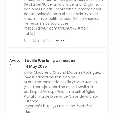
Sevilla del 30 de junio al 3 de julio. Organiza
Naciones Unidas. Conferencia Internacional
de Financiación para el Desarrollo. Cita de
máximo nivel político, económico y social.
Te resumimos sus claves:
https://tinyurl.com/mur97fx3 #ffd4
4
Twitter
1
2
Avata
Sevilla World
@worldsevilla
·
r
14 May 2025
👉 Es Macarena Cristina Martínez Rodríguez,
investigadora del Instituto de
Microelectrónica de Sevilla @IMSECNM en
@PCTcartuja. Coordina desde Sevilla la
participación española en la estratégica
Plataforma de Diseño de Chips de la Unión
Europea.
🔎Ver más https://tinyurl.com/yjzfs6es