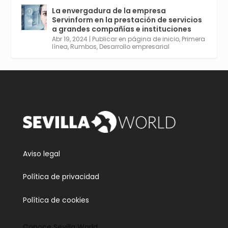
para Entornos 5G, Comienza en junio. El
La envergadura de la empresa
plazo acaba el 2 de mayo. Dota de gran
Servinform en la prestación de servicios
empleabilidad. Ver y enlace a inscripción:
a grandes compañías e instituciones
https://tinyurl.com/yu5xhwjr
Abr 19, 2024
|
Publicar en página de inicio
,
Primera
línea
,
Rumbos
,
Desarrollo empresarial
Twitter
3
5
Cargar más
Aviso legal
Política de privacidad
Política de cookies
Conoce Sevilla World