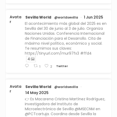
Avata
Sevilla World
1 Jun 2025
@worldsevilla
·
r
El acontecimiento más global del 2025 es en
Sevilla del 30 de junio al 3 de julio. Organiza
Naciones Unidas. Conferencia Internacional
de Financiación para el Desarrollo. Cita de
máximo nivel político, económico y social.
Te resumimos sus claves:
https://tinyurl.com/mur97fx3 #ffd4
4
Twitter
1
2
Avata
Sevilla World
@worldsevilla
·
r
14 May 2025
👉 Es Macarena Cristina Martínez Rodríguez,
investigadora del Instituto de
Microelectrónica de Sevilla @IMSECNM en
@PCTcartuja. Coordina desde Sevilla la