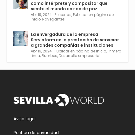
como intérprete y compositor que
r
30 Abr 2024
siente el mundo en son de paz
Aprovéchalo si vives en Sevilla capital o
Abr 19, 2024
|
Personas
,
Publicar en página de
provincia. Curso gratuito en Internet de las
inicio
,
Navegantes
Cosas, Inteligencia Artificial y Smart Cities
para Entornos 5G, Comienza en junio. El
La envergadura de la empresa
plazo acaba el 2 de mayo. Dota de gran
Servinform en la prestación de servicios
empleabilidad. Ver y enlace a inscripción:
a grandes compañías e instituciones
https://tinyurl.com/yu5xhwjr
Abr 19, 2024
|
Publicar en página de inicio
,
Primera
línea
,
Rumbos
,
Desarrollo empresarial
Twitter
3
5
Cargar más
Aviso legal
Política de privacidad