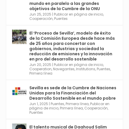
de Economía Industrial.
mundo en paralelo a las grandes
objetivos de la Cumbre de la ONU
4
Jun 25, 2025
|
Publicar en página de inicio
,
Twitter
1
2
Cooperación
,
Puentes
El ‘Proceso de Sevilla’, modelo de éxito
de la Comisión Europea desde hace más
Avata
Sevilla World
@worldsevilla
·
de 25 años para concertar con
r
21 May 2024
gobiernos, industrias y sociedad la
Conoce a @mvbim, la empresa sevillana
reducción de emisiones y la innovación
que ha sido pionera en España en el uso de
en pro del desarrollo sostenible
la tecnología BIM para digitalizar e
Jun 20, 2025
|
Publicar en página de inicio
,
Cooperation
,
Navegantes
,
Institutions
,
Puentes
,
industrializar la arquitectura y la
Primera línea
construcción. Ver su dimensión
internacional en el reportaje de
@juanluispavon1 en @elCorreoWeb :
Sevilla es sede de la Cumbre de Naciones
https://tinyurl.com/yfa2h55p
Unidas para la Financiación del
Desarrollo Sostenible en el mundo pobre
Jun 1, 2025
|
Puentes
,
Primera línea
,
Publicar en
Twitter
2
6
página de inicio
,
Primera línea
,
Cooperación
,
Puentes
El talento musical de Daahoud Salim
Avata
Sevilla World
@worldsevilla
·