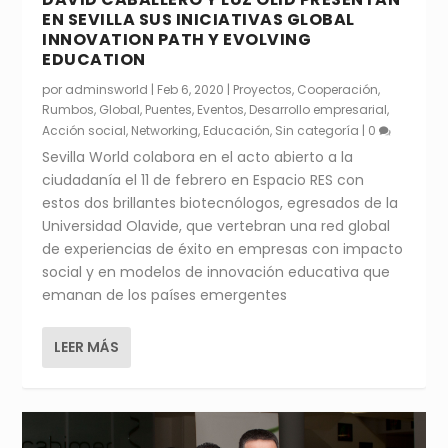
EN SEVILLA SUS INICIATIVAS GLOBAL
INNOVATION PATH Y EVOLVING
EDUCATION
por
adminsworld
|
Feb 6, 2020
|
Proyectos
,
Cooperación
,
Rumbos
,
Global
,
Puentes
,
Eventos
,
Desarrollo empresarial
,
Acción social
,
Networking
,
Educación
,
Sin categoría
|
0
Sevilla World colabora en el acto abierto a la
ciudadanía el 11 de febrero en Espacio RES con
estos dos brillantes biotecnólogos, egresados de la
Universidad Olavide, que vertebran una red global
de experiencias de éxito en empresas con impacto
social y en modelos de innovación educativa que
emanan de los países emergentes
LEER MÁS