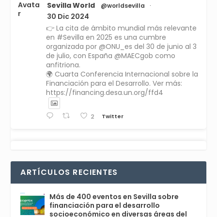
Avata
Sevilla World
@worldsevilla
·
r
30 Dic 2024
👉 La cita de ámbito mundial más relevante
en #Sevilla en 2025 es una cumbre
organizada por @ONU_es del 30 de junio al 3
de julio, con España @MAECgob como
anfitriona.
🌍 Cuarta Conferencia Internacional sobre la
Financiación para el Desarrollo. Ver más:
https://financing.desa.un.org/ffd4
Twitter
2
Avata
Sevilla World
1 Sep 2024
@worldsevilla
·
r
La temporada de congresos científicos
ARTÍCULOS RECIENTES
comienza en Sevilla este lunes 2 con la
Conferencia Internacional sobre Catálisis, y
con el Congreso de Parasitología. Del día 3 al
Más de 400 eventos en Sevilla sobre
6, Congreso de Metodología de Ciencias
financiación para el desarrollo
Sociales y la Salud; y los días 5 y 6 Jornadas
socioeconómico en diversas áreas del