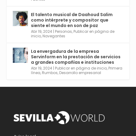
El talento musical de Daahoud Salim
Avata
Sevilla World
@worldsevilla
·
como intérprete y compositor que
r
30 Abr 2024
siente el mundo en son de paz
Aprovéchalo si vives en Sevilla capital o
Abr 19, 2024
|
Personas
,
Publicar en página de
provincia. Curso gratuito en Internet de las
inicio
,
Navegantes
Cosas, Inteligencia Artificial y Smart Cities
para Entornos 5G, Comienza en junio. El
La envergadura de la empresa
plazo acaba el 2 de mayo. Dota de gran
Servinform en la prestación de servicios
empleabilidad. Ver y enlace a inscripción:
a grandes compañías e instituciones
https://tinyurl.com/yu5xhwjr
Abr 19, 2024
|
Publicar en página de inicio
,
Primera
línea
,
Rumbos
,
Desarrollo empresarial
Twitter
3
5
Cargar más