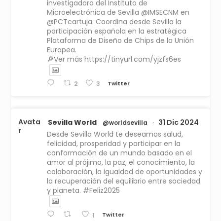
investigadora del Instituto de
Microelectrónica de Sevilla @IMSECNM en
@PCTcartuja. Coordina desde Sevilla la
participación española en la estratégica
Plataforma de Diseño de Chips de la Unión
Europea.
🔎Ver más https://tinyurl.com/yjzfs6es
Twitter
2
3
Avata
Sevilla World
31 Dic 2024
@worldsevilla
·
r
Desde Sevilla World te deseamos salud,
felicidad, prosperidad y participar en la
conformación de un mundo basado en el
amor al prójimo, la paz, el conocimiento, la
colaboración, la igualdad de oportunidades y
la recuperación del equilibrio entre sociedad
y planeta. #Feliz2025
Twitter
1