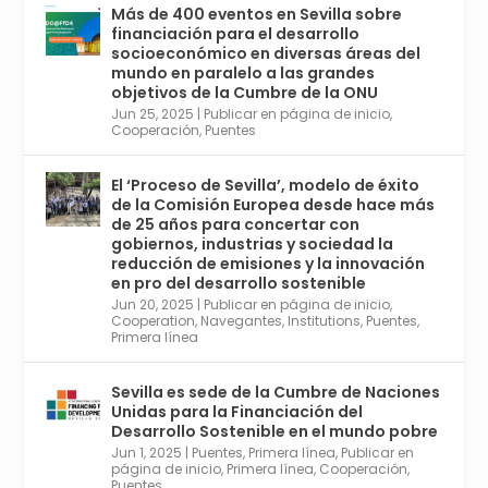
con el Congreso de Parasitología. Del día 3 al
Más de 400 eventos en Sevilla sobre
6, Congreso de Metodología de Ciencias
financiación para el desarrollo
Sociales y la Salud; y los días 5 y 6 Jornadas
socioeconómico en diversas áreas del
de Economía Industrial.
mundo en paralelo a las grandes
objetivos de la Cumbre de la ONU
4
Jun 25, 2025
|
Publicar en página de inicio
,
Twitter
1
2
Cooperación
,
Puentes
El ‘Proceso de Sevilla’, modelo de éxito
de la Comisión Europea desde hace más
Avata
Sevilla World
@worldsevilla
·
de 25 años para concertar con
r
21 May 2024
gobiernos, industrias y sociedad la
Conoce a @mvbim, la empresa sevillana
reducción de emisiones y la innovación
que ha sido pionera en España en el uso de
en pro del desarrollo sostenible
la tecnología BIM para digitalizar e
Jun 20, 2025
|
Publicar en página de inicio
,
Cooperation
,
Navegantes
,
Institutions
,
Puentes
,
industrializar la arquitectura y la
Primera línea
construcción. Ver su dimensión
internacional en el reportaje de
@juanluispavon1 en @elCorreoWeb :
Sevilla es sede de la Cumbre de Naciones
https://tinyurl.com/yfa2h55p
Unidas para la Financiación del
Desarrollo Sostenible en el mundo pobre
Jun 1, 2025
|
Puentes
,
Primera línea
,
Publicar en
Twitter
2
6
página de inicio
,
Primera línea
,
Cooperación
,
Puentes