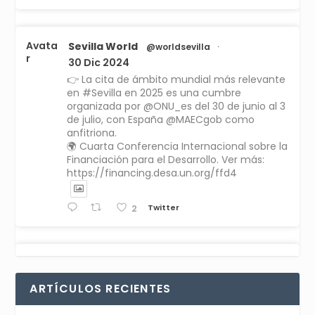
Avata
Sevilla World
@worldsevilla
·
r
30 Dic 2024
👉 La cita de ámbito mundial más relevante
en #Sevilla en 2025 es una cumbre
organizada por @ONU_es del 30 de junio al 3
de julio, con España @MAECgob como
anfitriona.
🌍 Cuarta Conferencia Internacional sobre la
Financiación para el Desarrollo. Ver más:
https://financing.desa.un.org/ffd4
Twitter
2
Avata
Sevilla World
1 Sep 2024
@worldsevilla
·
r
La temporada de congresos científicos
ARTÍCULOS RECIENTES
comienza en Sevilla este lunes 2 con la
Conferencia Internacional sobre Catálisis, y