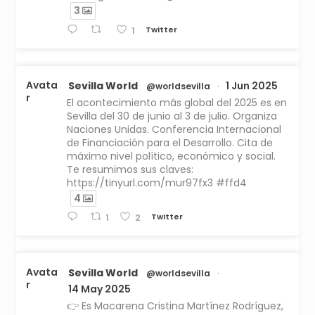
3
Twitter
1
Avata
Sevilla World
1 Jun 2025
@worldsevilla
·
r
El acontecimiento más global del 2025 es en
Sevilla del 30 de junio al 3 de julio. Organiza
Naciones Unidas. Conferencia Internacional
de Financiación para el Desarrollo. Cita de
máximo nivel político, económico y social.
Te resumimos sus claves:
https://tinyurl.com/mur97fx3 #ffd4
4
Twitter
1
2
Avata
Sevilla World
@worldsevilla
·
r
14 May 2025
👉 Es Macarena Cristina Martínez Rodríguez,