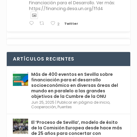
Financiación para el Desarrollo. Ver más:
https://financing.desa.un.org/ffd4
Twitter
2
Avata
Sevilla World
1 Sep 2024
@worldsevilla
·
r
La temporada de congresos científicos
ARTÍCULOS RECIENTES
comienza en Sevilla este lunes 2 con la
Conferencia Internacional sobre Catálisis, y
con el Congreso de Parasitología. Del día 3 al
Más de 400 eventos en Sevilla sobre
6, Congreso de Metodología de Ciencias
financiación para el desarrollo
Sociales y la Salud; y los días 5 y 6 Jornadas
socioeconómico en diversas áreas del
de Economía Industrial.
mundo en paralelo a las grandes
objetivos de la Cumbre de la ONU
4
Jun 25, 2025
|
Publicar en página de inicio
,
Twitter
1
2
Cooperación
,
Puentes
El ‘Proceso de Sevilla’, modelo de éxito
de la Comisión Europea desde hace más
Avata
Sevilla World
@worldsevilla
·
de 25 años para concertar con
r
21 May 2024