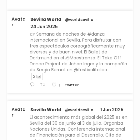
Avata
Sevilla World
@worldsevilla
·
r
24 Jun 2025
👉 Semana de noches de #danza
internacional en Sevilla. Para disfrutar con
tres espectáculos coreográficamente muy
diversos y de buen nivel. El Ballet de
Dortmund en el @Maestranza. El Take Off
Dance Project de Johan Inger y la compañía
de Sergio Bernal, en @festivalitalica .
3
Twitter
1
Avata
Sevilla World
1 Jun 2025
@worldsevilla
·
r
El acontecimiento más global del 2025 es en
Sevilla del 30 de junio al 3 de julio. Organiza
Naciones Unidas. Conferencia Internacional
de Financiación para el Desarrollo. Cita de