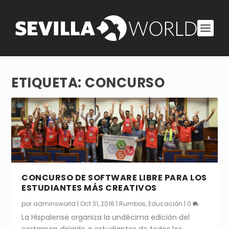
ETIQUETA:
CONCURSO
CONCURSO DE SOFTWARE LIBRE PARA LOS
ESTUDIANTES MÁS CREATIVOS
por
adminsworld
|
Oct 31, 2016
|
Rumbos
,
Educación
|
0
La Hispalense organiza la undécima edición del
certamen dirigido a estudiantes de todos los