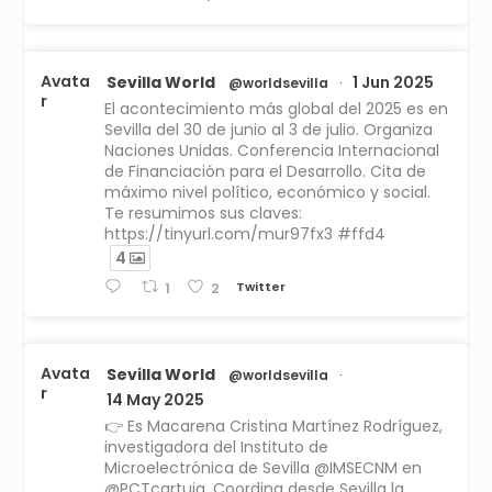
Avata
Sevilla World
1 Jun 2025
@worldsevilla
·
r
El acontecimiento más global del 2025 es en
Sevilla del 30 de junio al 3 de julio. Organiza
Naciones Unidas. Conferencia Internacional
de Financiación para el Desarrollo. Cita de
máximo nivel político, económico y social.
Te resumimos sus claves:
https://tinyurl.com/mur97fx3 #ffd4
4
Twitter
1
2
Avata
Sevilla World
@worldsevilla
·
r
14 May 2025
👉 Es Macarena Cristina Martínez Rodríguez,
investigadora del Instituto de
Microelectrónica de Sevilla @IMSECNM en
@PCTcartuja. Coordina desde Sevilla la