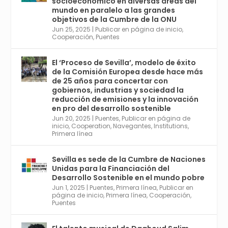
socioeconómico en diversas áreas del
de Economía Industrial.
mundo en paralelo a las grandes
objetivos de la Cumbre de la ONU
4
Jun 25, 2025
|
Publicar en página de inicio
,
Twitter
1
2
Cooperación
,
Puentes
El ‘Proceso de Sevilla’, modelo de éxito
de la Comisión Europea desde hace más
Avata
Sevilla World
@worldsevilla
·
de 25 años para concertar con
r
21 May 2024
gobiernos, industrias y sociedad la
Conoce a @mvbim, la empresa sevillana
reducción de emisiones y la innovación
que ha sido pionera en España en el uso de
en pro del desarrollo sostenible
la tecnología BIM para digitalizar e
Jun 20, 2025
|
Puentes
,
Publicar en página de
inicio
,
Cooperation
,
Navegantes
,
Institutions
,
industrializar la arquitectura y la
Primera línea
construcción. Ver su dimensión
internacional en el reportaje de
@juanluispavon1 en @elCorreoWeb :
Sevilla es sede de la Cumbre de Naciones
https://tinyurl.com/yfa2h55p
Unidas para la Financiación del
Desarrollo Sostenible en el mundo pobre
Jun 1, 2025
|
Puentes
,
Primera línea
,
Publicar en
Twitter
2
6
página de inicio
,
Primera línea
,
Cooperación
,
Puentes