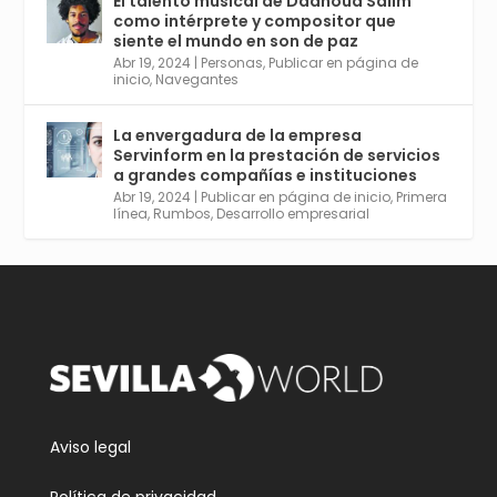
El talento musical de Daahoud Salim
Avata
Sevilla World
@worldsevilla
·
como intérprete y compositor que
r
30 Abr 2024
siente el mundo en son de paz
Aprovéchalo si vives en Sevilla capital o
Abr 19, 2024
|
Personas
,
Publicar en página de
provincia. Curso gratuito en Internet de las
inicio
,
Navegantes
Cosas, Inteligencia Artificial y Smart Cities
para Entornos 5G, Comienza en junio. El
La envergadura de la empresa
plazo acaba el 2 de mayo. Dota de gran
Servinform en la prestación de servicios
empleabilidad. Ver y enlace a inscripción:
a grandes compañías e instituciones
https://tinyurl.com/yu5xhwjr
Abr 19, 2024
|
Publicar en página de inicio
,
Primera
línea
,
Rumbos
,
Desarrollo empresarial
Twitter
3
5
Cargar más
Aviso legal
Política de privacidad