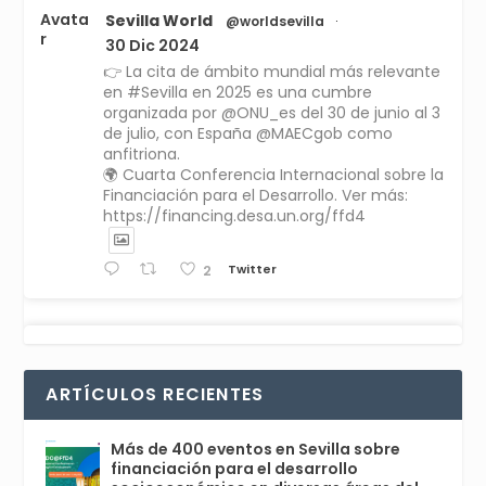
Avata
Sevilla World
@worldsevilla
·
r
30 Dic 2024
👉 La cita de ámbito mundial más relevante
en #Sevilla en 2025 es una cumbre
organizada por @ONU_es del 30 de junio al 3
de julio, con España @MAECgob como
anfitriona.
🌍 Cuarta Conferencia Internacional sobre la
Financiación para el Desarrollo. Ver más:
https://financing.desa.un.org/ffd4
Twitter
2
Avata
Sevilla World
1 Sep 2024
@worldsevilla
·
r
La temporada de congresos científicos
ARTÍCULOS RECIENTES
comienza en Sevilla este lunes 2 con la
Conferencia Internacional sobre Catálisis, y
con el Congreso de Parasitología. Del día 3 al
Más de 400 eventos en Sevilla sobre
6, Congreso de Metodología de Ciencias
financiación para el desarrollo
Sociales y la Salud; y los días 5 y 6 Jornadas