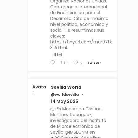
Organiza Naciones Unidas.
Conferencia Internacional
de Financiación para el
Desarrollo. Cita de máximo
nivel político, económico y
social. Te resumimos sus
claves:
https://tinyurl.com/mur97fx
3 #ffd4
4
Twitter
1
2
Avata
Sevilla World
r
@worldsevilla
·
14 May 2025
👉 Es Macarena Cristina
Martínez Rodríguez,
investigadora del Instituto
de Microelectrónica de
Sevilla @IMSECNM en