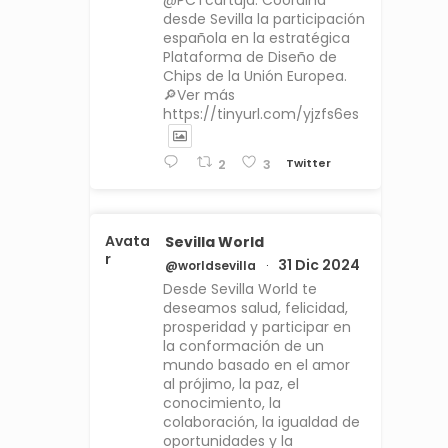
@PCTcartuja. Coordina
desde Sevilla la participación
española en la estratégica
Plataforma de Diseño de
Chips de la Unión Europea.
🔎Ver más
https://tinyurl.com/yjzfs6es
Twitter
2
3
Avata
Sevilla World
r
31 Dic 2024
@worldsevilla
·
Desde Sevilla World te
deseamos salud, felicidad,
prosperidad y participar en
la conformación de un
mundo basado en el amor
al prójimo, la paz, el
conocimiento, la
colaboración, la igualdad de
oportunidades y la