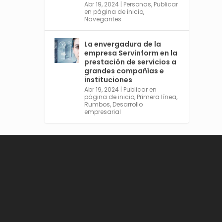
Abr 19, 2024
|
Personas
,
Publicar
en página de inicio
,
Navegantes
Avata
Sevilla World
La envergadura de la
r
@worldsevilla
·
empresa Servinform en la
21 May 2024
prestación de servicios a
grandes compañías e
Conoce a @mvbim, la
instituciones
empresa sevillana que ha
Abr 19, 2024
|
Publicar en
sido pionera en España en el
página de inicio
,
Primera línea
,
uso de la tecnología BIM
Rumbos
,
Desarrollo
para digitalizar e
empresarial
industrializar la arquitectura
y la construcción. Ver su
dimensión internacional en
el reportaje de
@juanluispavon1 en
@elCorreoWeb :
https://tinyurl.com/yfa2h55
p
Twitter
2
6