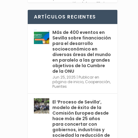
recuperación del equilibrio
entre sociedad y planeta.
#Feliz2025
ARTÍCULOS RECIENTES
Twitter
1
Más de 400 eventos en
Sevilla sobre financiación
para el desarrollo
socioeconómico en
diversas áreas del mundo
Avata
Sevilla World
en paralelo a las grandes
r
@worldsevilla
·
objetivos de la Cumbre
30 Dic 2024
de la ONU
👉 La cita de ámbito
Jun 25, 2025
|
Publicar en
página de inicio
,
Cooperación
,
mundial más relevante en
Puentes
#Sevilla en 2025 es una
cumbre organizada por
@ONU_es del 30 de junio al 3
El ‘Proceso de Sevilla’,
de julio, con España
modelo de éxito de la
@MAECgob como anfitriona.
Comisión Europea desde
🌍 Cuarta Conferencia
hace más de 25 años
Internacional sobre la
para concertar con
Financiación para el
gobiernos, industrias y
sociedad la reducción de
Desarrollo. Ver más: