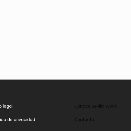
o legal
Conoce Sevilla World
tica de privacidad
Contacta