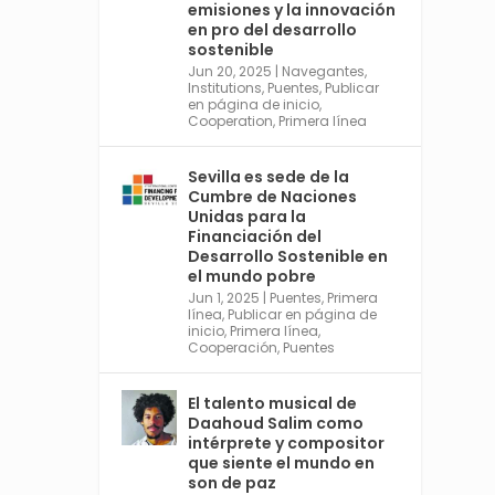
emisiones y la innovación
https://financing.desa.un.or
en pro del desarrollo
g/ffd4
sostenible
Jun 20, 2025
|
Navegantes
,
Twitter
2
Institutions
,
Puentes
,
Publicar
en página de inicio
,
Cooperation
,
Primera línea
Avata
Sevilla World
Sevilla es sede de la
r
Cumbre de Naciones
1 Sep 2024
@worldsevilla
·
Unidas para la
La temporada de congresos
Financiación del
científicos comienza en
Desarrollo Sostenible en
Sevilla este lunes 2 con la
el mundo pobre
Conferencia Internacional
Jun 1, 2025
|
Puentes
,
Primera
sobre Catálisis, y con el
línea
,
Publicar en página de
Congreso de Parasitología.
inicio
,
Primera línea
,
Cooperación
,
Puentes
Del día 3 al 6, Congreso de
Metodología de Ciencias
Sociales y la Salud; y los días
El talento musical de
5 y 6 Jornadas de Economía
Daahoud Salim como
Industrial.
intérprete y compositor
4
que siente el mundo en
son de paz
Twitter
1
2