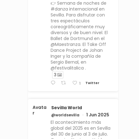
👉 Semana de noches de
#danza internacional en
Sevilla. Para disfrutar con
tres espectáculos
coreográficamente muy
diversos y de buen nivel. El
Ballet de Dortmund en el
@Maestranza. El Take Off
Dance Project de Johan
Inger y la compañía de
Sergio Bernal, en
@festivalitalica .
3
Twitter
1
Avata
Sevilla World
r
1 Jun 2025
@worldsevilla
·
El acontecimiento más
global del 2025 es en Sevilla
del 30 de junio al 3 de julio.