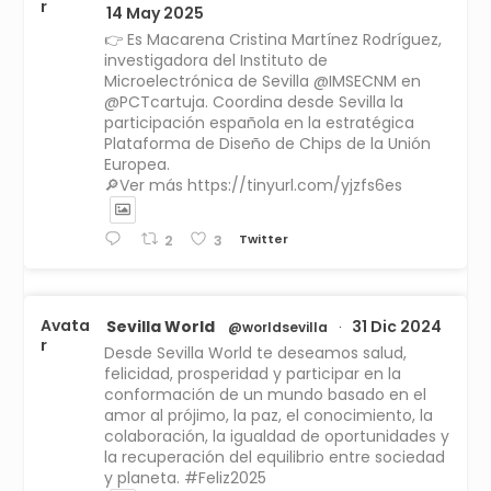
r
14 May 2025
👉 Es Macarena Cristina Martínez Rodríguez,
investigadora del Instituto de
Microelectrónica de Sevilla @IMSECNM en
@PCTcartuja. Coordina desde Sevilla la
participación española en la estratégica
Plataforma de Diseño de Chips de la Unión
Europea.
🔎Ver más https://tinyurl.com/yjzfs6es
Twitter
2
3
Avata
Sevilla World
31 Dic 2024
@worldsevilla
·
r
Desde Sevilla World te deseamos salud,
felicidad, prosperidad y participar en la
conformación de un mundo basado en el
amor al prójimo, la paz, el conocimiento, la
colaboración, la igualdad de oportunidades y
la recuperación del equilibrio entre sociedad
y planeta. #Feliz2025