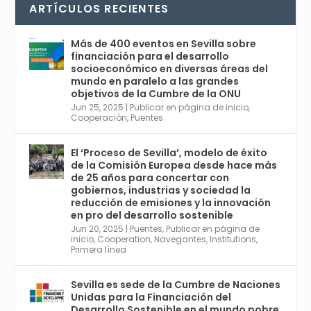
La temporada de congresos científicos
ARTÍCULOS RECIENTES
comienza en Sevilla este lunes 2 con la
Conferencia Internacional sobre Catálisis, y
con el Congreso de Parasitología. Del día 3 al
Más de 400 eventos en Sevilla sobre
6, Congreso de Metodología de Ciencias
financiación para el desarrollo
Sociales y la Salud; y los días 5 y 6 Jornadas
socioeconómico en diversas áreas del
de Economía Industrial.
mundo en paralelo a las grandes
objetivos de la Cumbre de la ONU
4
Jun 25, 2025
|
Publicar en página de inicio
,
Twitter
1
2
Cooperación
,
Puentes
El ‘Proceso de Sevilla’, modelo de éxito
de la Comisión Europea desde hace más
Avata
Sevilla World
@worldsevilla
·
de 25 años para concertar con
r
21 May 2024
gobiernos, industrias y sociedad la
Conoce a @mvbim, la empresa sevillana
reducción de emisiones y la innovación
que ha sido pionera en España en el uso de
en pro del desarrollo sostenible
la tecnología BIM para digitalizar e
Jun 20, 2025
|
Puentes
,
Publicar en página de
inicio
,
Cooperation
,
Navegantes
,
Institutions
,
industrializar la arquitectura y la
Primera línea
construcción. Ver su dimensión
internacional en el reportaje de
@juanluispavon1 en @elCorreoWeb :
Sevilla es sede de la Cumbre de Naciones
https://tinyurl.com/yfa2h55p
Unidas para la Financiación del
Desarrollo Sostenible en el mundo pobre