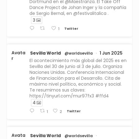
Dortmund en el @Maestranza. El Take Off
Dance Project de Johan Inger y la compañía
de Sergio Bernal, en @festivalitalica .
3
Twitter
1
Avata
Sevilla World
1 Jun 2025
@worldsevilla
·
r
El acontecimiento más global del 2025 es en
Sevilla del 30 de junio al 3 de julio. Organiza
Naciones Unidas. Conferencia Internacional
de Financiación para el Desarrollo. Cita de
máximo nivel político, económico y social.
Te resumimos sus claves:
https://tinyurl.com/mur97fx3 #ffd4
4
Twitter
1
2
Avata
Sevilla World
@worldsevilla
·