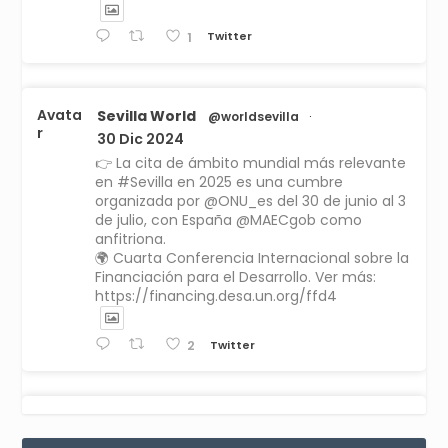
Twitter
1
Avata
Sevilla World
@worldsevilla
·
r
30 Dic 2024
👉 La cita de ámbito mundial más relevante
en #Sevilla en 2025 es una cumbre
organizada por @ONU_es del 30 de junio al 3
de julio, con España @MAECgob como
anfitriona.
🌍 Cuarta Conferencia Internacional sobre la
Financiación para el Desarrollo. Ver más:
https://financing.desa.un.org/ffd4
Twitter
2
Avata
Sevilla World
1 Sep 2024
@worldsevilla
·
r