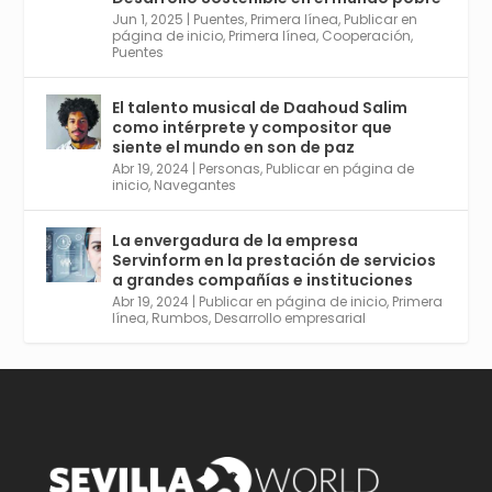
Jun 1, 2025
|
Puentes
,
Primera línea
,
Publicar en
Twitter
2
6
página de inicio
,
Primera línea
,
Cooperación
,
Puentes
El talento musical de Daahoud Salim
Avata
Sevilla World
@worldsevilla
·
como intérprete y compositor que
r
30 Abr 2024
siente el mundo en son de paz
Aprovéchalo si vives en Sevilla capital o
Abr 19, 2024
|
Personas
,
Publicar en página de
provincia. Curso gratuito en Internet de las
inicio
,
Navegantes
Cosas, Inteligencia Artificial y Smart Cities
para Entornos 5G, Comienza en junio. El
La envergadura de la empresa
plazo acaba el 2 de mayo. Dota de gran
Servinform en la prestación de servicios
empleabilidad. Ver y enlace a inscripción:
a grandes compañías e instituciones
https://tinyurl.com/yu5xhwjr
Abr 19, 2024
|
Publicar en página de inicio
,
Primera
línea
,
Rumbos
,
Desarrollo empresarial
Twitter
3
5
Cargar más