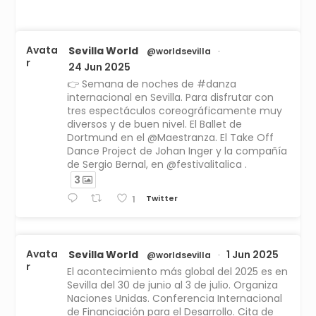
Avata
Sevilla World
@worldsevilla
·
r
24 Jun 2025
👉 Semana de noches de #danza
internacional en Sevilla. Para disfrutar con
tres espectáculos coreográficamente muy
diversos y de buen nivel. El Ballet de
Dortmund en el @Maestranza. El Take Off
Dance Project de Johan Inger y la compañía
de Sergio Bernal, en @festivalitalica .
3
Twitter
1
Avata
Sevilla World
1 Jun 2025
@worldsevilla
·
r
El acontecimiento más global del 2025 es en
Sevilla del 30 de junio al 3 de julio. Organiza
Naciones Unidas. Conferencia Internacional
de Financiación para el Desarrollo. Cita de