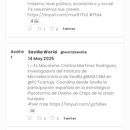
máximo nivel político, económico y social.
Te resumimos sus claves:
https://tinyurl.com/mur97fx3 #ffd4
4
Twitter
1
2
Avata
Sevilla World
@worldsevilla
·
r
14 May 2025
👉 Es Macarena Cristina Martínez Rodríguez,
investigadora del Instituto de
Microelectrónica de Sevilla @IMSECNM en
@PCTcartuja. Coordina desde Sevilla la
participación española en la estratégica
Plataforma de Diseño de Chips de la Unión
Europea.
🔎Ver más https://tinyurl.com/yjzfs6es
Twitter
2
3