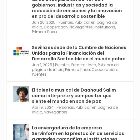
r
21 May 2024
gobiernos, industrias y sociedad la
Conoce a @mvbim, la empresa sevillana
reducción de emisiones y la innovación
que ha sido pionera en España en el uso de
en pro del desarrollo sostenible
la tecnología BIM para digitalizar e
Jun 20, 2025
|
Puentes
,
Publicar en página de
inicio
,
Cooperation
,
Navegantes
,
Institutions
,
industrializar la arquitectura y la
Primera línea
construcción. Ver su dimensión
internacional en el reportaje de
@juanluispavon1 en @elCorreoWeb :
Sevilla es sede de la Cumbre de Naciones
https://tinyurl.com/yfa2h55p
Unidas para la Financiación del
Desarrollo Sostenible en el mundo pobre
Jun 1, 2025
|
Puentes
,
Primera línea
,
Publicar en
Twitter
2
6
página de inicio
,
Primera línea
,
Cooperación
,
Puentes
El talento musical de Daahoud Salim
Avata
Sevilla World
@worldsevilla
·
como intérprete y compositor que
r
30 Abr 2024
siente el mundo en son de paz
Aprovéchalo si vives en Sevilla capital o
Abr 19, 2024
|
Personas
,
Publicar en página de
provincia. Curso gratuito en Internet de las
inicio
,
Navegantes
Cosas, Inteligencia Artificial y Smart Cities
para Entornos 5G, Comienza en junio. El
La envergadura de la empresa
plazo acaba el 2 de mayo. Dota de gran
Servinform en la prestación de servicios
empleabilidad. Ver y enlace a inscripción:
a grandes compañías e instituciones