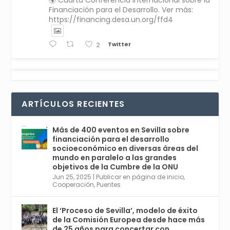
Financiación para el Desarrollo. Ver más:
https://financing.desa.un.org/ffd4
Twitter
2
Avata
Sevilla World
1 Sep 2024
@worldsevilla
·
r
La temporada de congresos científicos
ARTÍCULOS RECIENTES
comienza en Sevilla este lunes 2 con la
Conferencia Internacional sobre Catálisis, y
con el Congreso de Parasitología. Del día 3 al
Más de 400 eventos en Sevilla sobre
6, Congreso de Metodología de Ciencias
financiación para el desarrollo
Sociales y la Salud; y los días 5 y 6 Jornadas
socioeconómico en diversas áreas del
de Economía Industrial.
mundo en paralelo a las grandes
objetivos de la Cumbre de la ONU
4
Jun 25, 2025
|
Publicar en página de inicio
,
Twitter
1
2
Cooperación
,
Puentes
El ‘Proceso de Sevilla’, modelo de éxito
de la Comisión Europea desde hace más
Avata
Sevilla World
@worldsevilla
·
de 25 años para concertar con