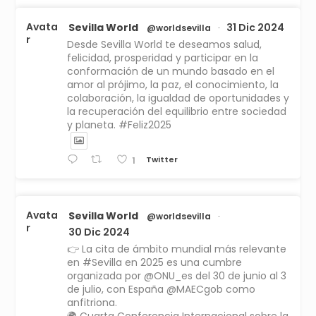
Avata
Sevilla World
31 Dic 2024
@worldsevilla
·
r
Desde Sevilla World te deseamos salud,
felicidad, prosperidad y participar en la
conformación de un mundo basado en el
amor al prójimo, la paz, el conocimiento, la
colaboración, la igualdad de oportunidades y
la recuperación del equilibrio entre sociedad
y planeta. #Feliz2025
Twitter
1
Avata
Sevilla World
@worldsevilla
·
r
30 Dic 2024
👉 La cita de ámbito mundial más relevante
en #Sevilla en 2025 es una cumbre
organizada por @ONU_es del 30 de junio al 3
de julio, con España @MAECgob como
anfitriona.
🌍 Cuarta Conferencia Internacional sobre la