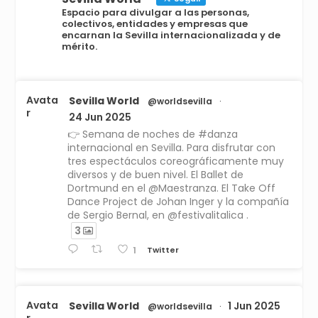
Espacio para divulgar a las personas,
colectivos, entidades y empresas que
encarnan la Sevilla internacionalizada y de
mérito.
Avata
Sevilla World
@worldsevilla
·
r
24 Jun 2025
👉 Semana de noches de #danza
internacional en Sevilla. Para disfrutar con
tres espectáculos coreográficamente muy
diversos y de buen nivel. El Ballet de
Dortmund en el @Maestranza. El Take Off
Dance Project de Johan Inger y la compañía
de Sergio Bernal, en @festivalitalica .
3
Twitter
1
Avata
Sevilla World
1 Jun 2025
@worldsevilla
·