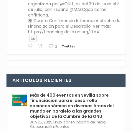
organizada por @ONU_es del 30 de junio al 3
de julio, con España @MAECgob como
anfitriona.
🌍 Cuarta Conferencia Internacional sobre la
Financiación para el Desarrollo. Ver más:
https://financing.desa.un.org/ffd4
Twitter
2
Avata
Sevilla World
1 Sep 2024
@worldsevilla
·
r
La temporada de congresos científicos
ARTÍCULOS RECIENTES
comienza en Sevilla este lunes 2 con la
Conferencia Internacional sobre Catálisis, y
con el Congreso de Parasitología. Del día 3 al
Más de 400 eventos en Sevilla sobre
6, Congreso de Metodología de Ciencias
financiación para el desarrollo
Sociales y la Salud; y los días 5 y 6 Jornadas
socioeconómico en diversas áreas del
de Economía Industrial.
mundo en paralelo a las grandes
objetivos de la Cumbre de la ONU
4
Jun 25, 2025
|
Publicar en página de inicio
,
Twitter
1
2
Cooperación
,
Puentes