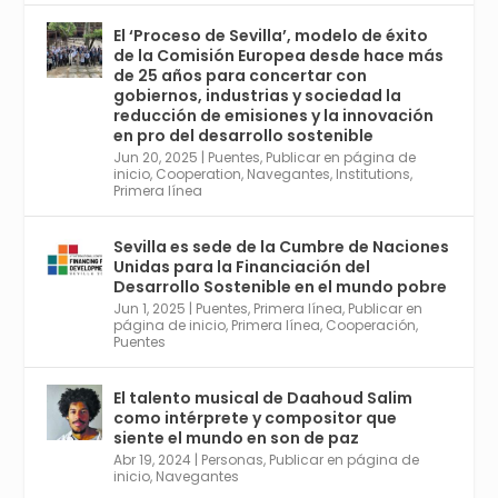
El ‘Proceso de Sevilla’, modelo de éxito
de la Comisión Europea desde hace más
Avata
Sevilla World
@worldsevilla
·
de 25 años para concertar con
r
21 May 2024
gobiernos, industrias y sociedad la
Conoce a @mvbim, la empresa sevillana
reducción de emisiones y la innovación
que ha sido pionera en España en el uso de
en pro del desarrollo sostenible
la tecnología BIM para digitalizar e
Jun 20, 2025
|
Puentes
,
Publicar en página de
inicio
,
Cooperation
,
Navegantes
,
Institutions
,
industrializar la arquitectura y la
Primera línea
construcción. Ver su dimensión
internacional en el reportaje de
@juanluispavon1 en @elCorreoWeb :
Sevilla es sede de la Cumbre de Naciones
https://tinyurl.com/yfa2h55p
Unidas para la Financiación del
Desarrollo Sostenible en el mundo pobre
Jun 1, 2025
|
Puentes
,
Primera línea
,
Publicar en
Twitter
2
6
página de inicio
,
Primera línea
,
Cooperación
,
Puentes
El talento musical de Daahoud Salim
Avata
Sevilla World
@worldsevilla
·
como intérprete y compositor que
r
30 Abr 2024
siente el mundo en son de paz
Aprovéchalo si vives en Sevilla capital o
Abr 19, 2024
|
Personas
,
Publicar en página de
provincia. Curso gratuito en Internet de las
inicio
,
Navegantes
Cosas, Inteligencia Artificial y Smart Cities