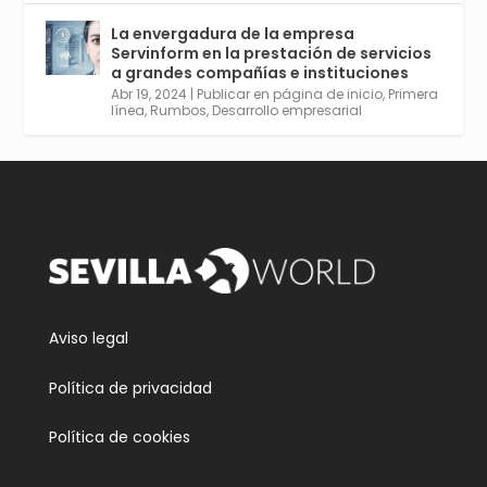
para Entornos 5G, Comienza en junio. El
La envergadura de la empresa
plazo acaba el 2 de mayo. Dota de gran
Servinform en la prestación de servicios
empleabilidad. Ver y enlace a inscripción:
a grandes compañías e instituciones
https://tinyurl.com/yu5xhwjr
Abr 19, 2024
|
Publicar en página de inicio
,
Primera
línea
,
Rumbos
,
Desarrollo empresarial
Twitter
3
5
Cargar más
Aviso legal
Política de privacidad
Política de cookies