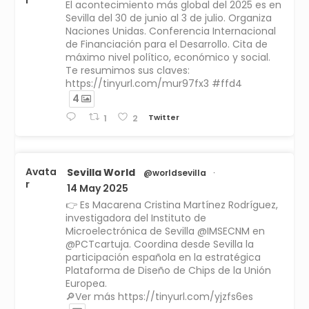
r
El acontecimiento más global del 2025 es en
Sevilla del 30 de junio al 3 de julio. Organiza
Naciones Unidas. Conferencia Internacional
de Financiación para el Desarrollo. Cita de
máximo nivel político, económico y social.
Te resumimos sus claves:
https://tinyurl.com/mur97fx3 #ffd4
4
Twitter
1
2
Avata
Sevilla World
@worldsevilla
·
r
14 May 2025
👉 Es Macarena Cristina Martínez Rodríguez,
investigadora del Instituto de
Microelectrónica de Sevilla @IMSECNM en
@PCTcartuja. Coordina desde Sevilla la
participación española en la estratégica
Plataforma de Diseño de Chips de la Unión
Europea.
🔎Ver más https://tinyurl.com/yjzfs6es