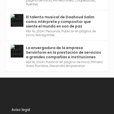
página de inicio
,
Primera línea
,
Cooperación
,
Puentes
El talento musical de Daahoud Salim
Avata
Sevilla World
@worldsevilla
·
como intérprete y compositor que
r
30 Abr 2024
siente el mundo en son de paz
Aprovéchalo si vives en Sevilla capital o
Abr 19, 2024
|
Personas
,
Publicar en página de
provincia. Curso gratuito en Internet de las
inicio
,
Navegantes
Cosas, Inteligencia Artificial y Smart Cities
para Entornos 5G, Comienza en junio. El
La envergadura de la empresa
plazo acaba el 2 de mayo. Dota de gran
Servinform en la prestación de servicios
empleabilidad. Ver y enlace a inscripción:
a grandes compañías e instituciones
https://tinyurl.com/yu5xhwjr
Abr 19, 2024
|
Publicar en página de inicio
,
Primera
línea
,
Rumbos
,
Desarrollo empresarial
Twitter
3
5
Cargar más
Aviso legal