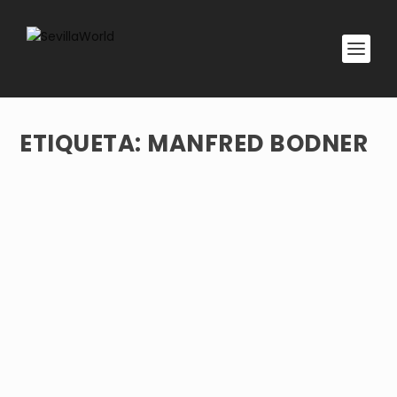
ETIQUETA:
MANFRED BODNER
LA DONAIRA AFINCA EL SUEÑO DE UN
PARAÍSO INTERIOR
por
adminsworld
|
Ago 1, 2020
|
Rumbos
,
Estilo de vida
|
0
Finca La Donaira es la iniciativa que en el
ecosistema andaluz de las serranías mejor integra
naturaleza y cosmopolitismo, diseño y hábitat rural,
turismo y permacultura, privacidad y encuentro,
lujo y minimalismo, conservación y desarrollo