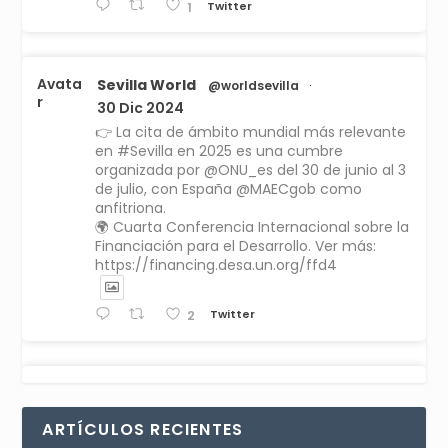
Twitter
1
Avata
Sevilla World
@worldsevilla
·
r
30 Dic 2024
👉 La cita de ámbito mundial más relevante
en #Sevilla en 2025 es una cumbre
organizada por @ONU_es del 30 de junio al 3
de julio, con España @MAECgob como
anfitriona.
🌍 Cuarta Conferencia Internacional sobre la
Financiación para el Desarrollo. Ver más:
https://financing.desa.un.org/ffd4
Twitter
2
Avata
Sevilla World
1 Sep 2024
@worldsevilla
·
r
La temporada de congresos científicos
ARTÍCULOS RECIENTES
comienza en Sevilla este lunes 2 con la