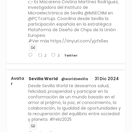
👉 Es Macarena Cristina Martínez Rodríguez,
investigadora del Instituto de
Microelectrónica de Sevilla @IMSECNM en
@PCTcartuja. Coordina desde Sevilla la
participación española en la estratégica
Plataforma de Diseño de Chips de la Unión
Europea.
🔎Ver más https://tinyurl.com/yjzfs6es
Twitter
2
3
Avata
Sevilla World
31 Dic 2024
@worldsevilla
·
r
Desde Sevilla World te deseamos salud,
felicidad, prosperidad y participar en la
conformación de un mundo basado en el
amor al prójimo, la paz, el conocimiento, la
colaboración, la igualdad de oportunidades y
la recuperación del equilibrio entre sociedad
y planeta. #Feliz2025