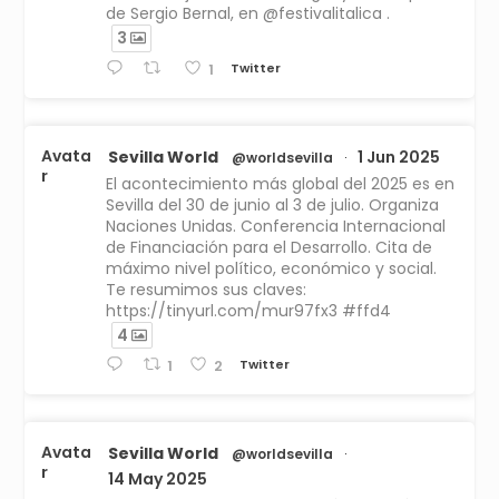
de Sergio Bernal, en @festivalitalica .
3
Twitter
1
Avata
Sevilla World
1 Jun 2025
@worldsevilla
·
r
El acontecimiento más global del 2025 es en
Sevilla del 30 de junio al 3 de julio. Organiza
Naciones Unidas. Conferencia Internacional
de Financiación para el Desarrollo. Cita de
máximo nivel político, económico y social.
Te resumimos sus claves:
https://tinyurl.com/mur97fx3 #ffd4
4
Twitter
1
2
Avata
Sevilla World
@worldsevilla
·
r
14 May 2025