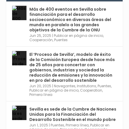
Conferencia Internacional sobre Catálisis, y
con el Congreso de Parasitología. Del día 3 al
Más de 400 eventos en Sevilla sobre
6, Congreso de Metodología de Ciencias
financiación para el desarrollo
Sociales y la Salud; y los días 5 y 6 Jornadas
socioeconómico en diversas áreas del
de Economía Industrial.
mundo en paralelo a las grandes
objetivos de la Cumbre de la ONU
4
Jun 25, 2025
|
Publicar en página de inicio
,
Twitter
1
2
Cooperación
,
Puentes
El ‘Proceso de Sevilla’, modelo de éxito
de la Comisión Europea desde hace más
Avata
Sevilla World
@worldsevilla
·
de 25 años para concertar con
r
21 May 2024
gobiernos, industrias y sociedad la
Conoce a @mvbim, la empresa sevillana
reducción de emisiones y la innovación
que ha sido pionera en España en el uso de
en pro del desarrollo sostenible
la tecnología BIM para digitalizar e
Jun 20, 2025
|
Navegantes
,
Institutions
,
Puentes
,
Publicar en página de inicio
,
Cooperation
,
industrializar la arquitectura y la
Primera línea
construcción. Ver su dimensión
internacional en el reportaje de
@juanluispavon1 en @elCorreoWeb :
Sevilla es sede de la Cumbre de Naciones
https://tinyurl.com/yfa2h55p
Unidas para la Financiación del
Desarrollo Sostenible en el mundo pobre
Jun 1, 2025
|
Puentes
,
Primera línea
,
Publicar en
Twitter
2
6