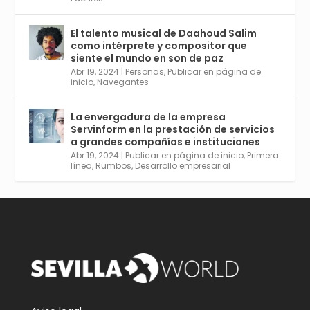
El talento musical de Daahoud Salim
Avata
Sevilla World
@worldsevilla
·
como intérprete y compositor que
r
30 Abr 2024
siente el mundo en son de paz
Aprovéchalo si vives en Sevilla capital o
Abr 19, 2024
|
Personas
,
Publicar en página de
provincia. Curso gratuito en Internet de las
inicio
,
Navegantes
Cosas, Inteligencia Artificial y Smart Cities
para Entornos 5G, Comienza en junio. El
La envergadura de la empresa
plazo acaba el 2 de mayo. Dota de gran
Servinform en la prestación de servicios
empleabilidad. Ver y enlace a inscripción:
a grandes compañías e instituciones
https://tinyurl.com/yu5xhwjr
Abr 19, 2024
|
Publicar en página de inicio
,
Primera
línea
,
Rumbos
,
Desarrollo empresarial
Twitter
3
5
Cargar más