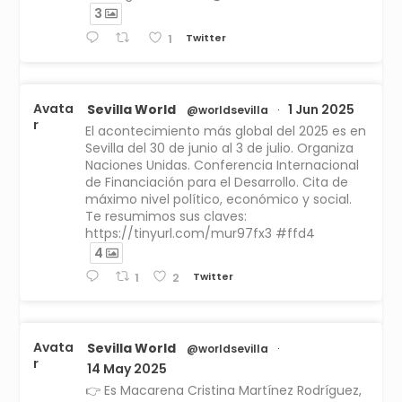
3
Twitter
1
Avata
Sevilla World
1 Jun 2025
@worldsevilla
·
r
El acontecimiento más global del 2025 es en
Sevilla del 30 de junio al 3 de julio. Organiza
Naciones Unidas. Conferencia Internacional
de Financiación para el Desarrollo. Cita de
máximo nivel político, económico y social.
Te resumimos sus claves:
https://tinyurl.com/mur97fx3 #ffd4
4
Twitter
1
2
Avata
Sevilla World
@worldsevilla
·
r
14 May 2025
👉 Es Macarena Cristina Martínez Rodríguez,