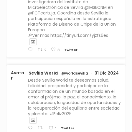
investigadora del Instituto de
Microelectrónica de Sevilla @IMSECNM en
@PCTcartuja. Coordina desde Sevilla la
participación española en la estratégica
Plataforma de Diseño de Chips de la Unión
Europea.
🔎Ver más https://tinyurl.com/yjzfs6es
Twitter
2
3
Avata
Sevilla World
31 Dic 2024
@worldsevilla
·
r
Desde Sevilla World te deseamos salud,
felicidad, prosperidad y participar en la
conformación de un mundo basado en el
amor al prójimo, la paz, el conocimiento, la
colaboración, la igualdad de oportunidades y
la recuperación del equilibrio entre sociedad
y planeta. #Feliz2025
Twitter
1