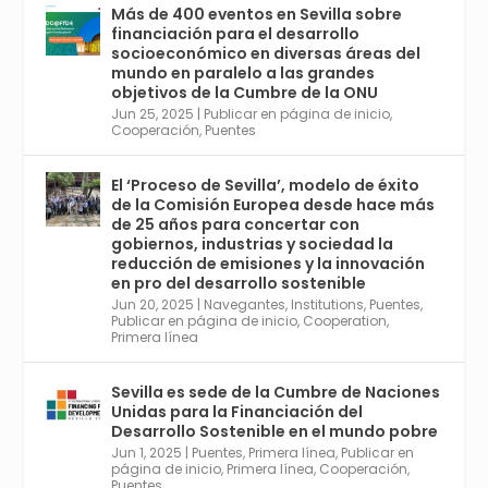
con el Congreso de Parasitología. Del día 3 al
Más de 400 eventos en Sevilla sobre
6, Congreso de Metodología de Ciencias
financiación para el desarrollo
Sociales y la Salud; y los días 5 y 6 Jornadas
socioeconómico en diversas áreas del
de Economía Industrial.
mundo en paralelo a las grandes
objetivos de la Cumbre de la ONU
4
Jun 25, 2025
|
Publicar en página de inicio
,
Twitter
1
2
Cooperación
,
Puentes
El ‘Proceso de Sevilla’, modelo de éxito
de la Comisión Europea desde hace más
Avata
Sevilla World
@worldsevilla
·
de 25 años para concertar con
r
21 May 2024
gobiernos, industrias y sociedad la
Conoce a @mvbim, la empresa sevillana
reducción de emisiones y la innovación
que ha sido pionera en España en el uso de
en pro del desarrollo sostenible
la tecnología BIM para digitalizar e
Jun 20, 2025
|
Navegantes
,
Institutions
,
Puentes
,
Publicar en página de inicio
,
Cooperation
,
industrializar la arquitectura y la
Primera línea
construcción. Ver su dimensión
internacional en el reportaje de
@juanluispavon1 en @elCorreoWeb :
Sevilla es sede de la Cumbre de Naciones
https://tinyurl.com/yfa2h55p
Unidas para la Financiación del
Desarrollo Sostenible en el mundo pobre
Jun 1, 2025
|
Puentes
,
Primera línea
,
Publicar en
Twitter
2
6
página de inicio
,
Primera línea
,
Cooperación
,
Puentes