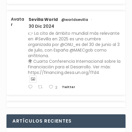
Avata
Sevilla World
@worldsevilla
·
r
30 Dic 2024
👉 La cita de ámbito mundial más relevante
en #Sevilla en 2025 es una cumbre
organizada por @ONU_es del 30 de junio al 3
de julio, con España @MAECgob como
anfitriona.
🌍 Cuarta Conferencia Internacional sobre la
Financiación para el Desarrollo. Ver más:
https://financing.desa.un.org/ffd4
Twitter
2
Avata
Sevilla World
1 Sep 2024
@worldsevilla
·
r
La temporada de congresos científicos
ARTÍCULOS RECIENTES
comienza en Sevilla este lunes 2 con la
Conferencia Internacional sobre Catálisis, y