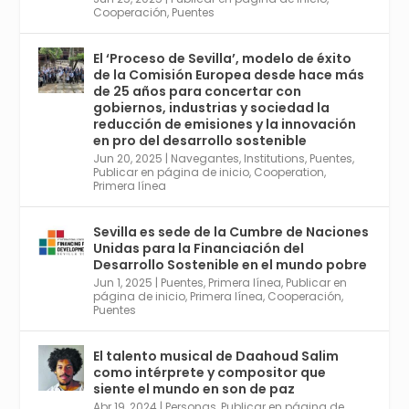
Twitter
1
2
Cooperación
,
Puentes
El ‘Proceso de Sevilla’, modelo de éxito
de la Comisión Europea desde hace más
Avata
Sevilla World
@worldsevilla
·
de 25 años para concertar con
r
21 May 2024
gobiernos, industrias y sociedad la
Conoce a @mvbim, la empresa sevillana
reducción de emisiones y la innovación
que ha sido pionera en España en el uso de
en pro del desarrollo sostenible
la tecnología BIM para digitalizar e
Jun 20, 2025
|
Navegantes
,
Institutions
,
Puentes
,
Publicar en página de inicio
,
Cooperation
,
industrializar la arquitectura y la
Primera línea
construcción. Ver su dimensión
internacional en el reportaje de
@juanluispavon1 en @elCorreoWeb :
Sevilla es sede de la Cumbre de Naciones
https://tinyurl.com/yfa2h55p
Unidas para la Financiación del
Desarrollo Sostenible en el mundo pobre
Jun 1, 2025
|
Puentes
,
Primera línea
,
Publicar en
Twitter
2
6
página de inicio
,
Primera línea
,
Cooperación
,
Puentes
El talento musical de Daahoud Salim
Avata
Sevilla World
@worldsevilla
·
como intérprete y compositor que
r
30 Abr 2024
siente el mundo en son de paz
Aprovéchalo si vives en Sevilla capital o
Abr 19, 2024
|
Personas
,
Publicar en página de