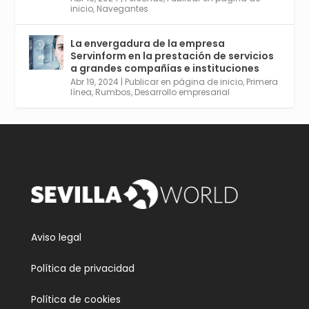
provincia. Curso gratuito en Internet de las
inicio
,
Navegantes
Cosas, Inteligencia Artificial y Smart Cities
para Entornos 5G, Comienza en junio. El
La envergadura de la empresa
plazo acaba el 2 de mayo. Dota de gran
Servinform en la prestación de servicios
empleabilidad. Ver y enlace a inscripción:
a grandes compañías e instituciones
https://tinyurl.com/yu5xhwjr
Abr 19, 2024
|
Publicar en página de inicio
,
Primera
línea
,
Rumbos
,
Desarrollo empresarial
Twitter
3
5
Cargar más
Aviso legal
Política de privacidad
Política de cookies