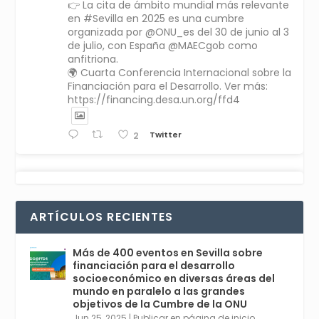
👉 La cita de ámbito mundial más relevante
en #Sevilla en 2025 es una cumbre
organizada por @ONU_es del 30 de junio al 3
de julio, con España @MAECgob como
anfitriona.
🌍 Cuarta Conferencia Internacional sobre la
Financiación para el Desarrollo. Ver más:
https://financing.desa.un.org/ffd4
Twitter
2
Avata
Sevilla World
1 Sep 2024
@worldsevilla
·
r
La temporada de congresos científicos
ARTÍCULOS RECIENTES
comienza en Sevilla este lunes 2 con la
Conferencia Internacional sobre Catálisis, y
con el Congreso de Parasitología. Del día 3 al
Más de 400 eventos en Sevilla sobre
6, Congreso de Metodología de Ciencias
financiación para el desarrollo
Sociales y la Salud; y los días 5 y 6 Jornadas
socioeconómico en diversas áreas del
de Economía Industrial.
mundo en paralelo a las grandes
objetivos de la Cumbre de la ONU
4
Jun 25, 2025
|
Publicar en página de inicio
,