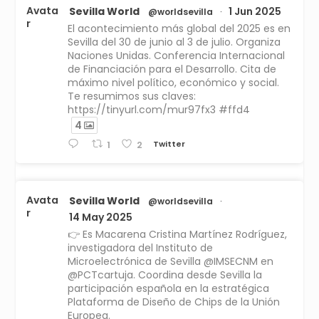
Avata
Sevilla World
1 Jun 2025
@worldsevilla
·
r
El acontecimiento más global del 2025 es en
Sevilla del 30 de junio al 3 de julio. Organiza
Naciones Unidas. Conferencia Internacional
de Financiación para el Desarrollo. Cita de
máximo nivel político, económico y social.
Te resumimos sus claves:
https://tinyurl.com/mur97fx3 #ffd4
4
Twitter
1
2
Avata
Sevilla World
@worldsevilla
·
r
14 May 2025
👉 Es Macarena Cristina Martínez Rodríguez,
investigadora del Instituto de
Microelectrónica de Sevilla @IMSECNM en
@PCTcartuja. Coordina desde Sevilla la
participación española en la estratégica
Plataforma de Diseño de Chips de la Unión
Europea.