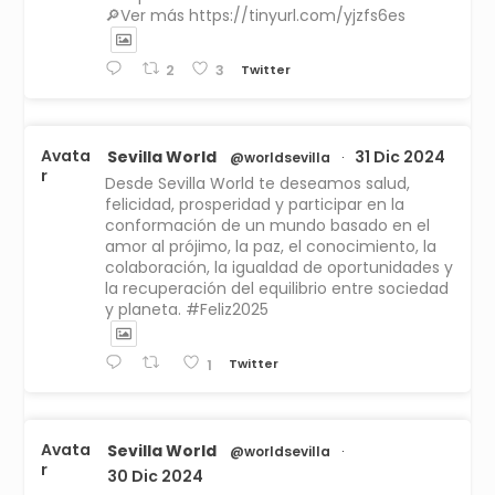
🔎Ver más https://tinyurl.com/yjzfs6es
Twitter
2
3
Avata
Sevilla World
31 Dic 2024
@worldsevilla
·
r
Desde Sevilla World te deseamos salud,
felicidad, prosperidad y participar en la
conformación de un mundo basado en el
amor al prójimo, la paz, el conocimiento, la
colaboración, la igualdad de oportunidades y
la recuperación del equilibrio entre sociedad
y planeta. #Feliz2025
Twitter
1
Avata
Sevilla World
@worldsevilla
·
r
30 Dic 2024