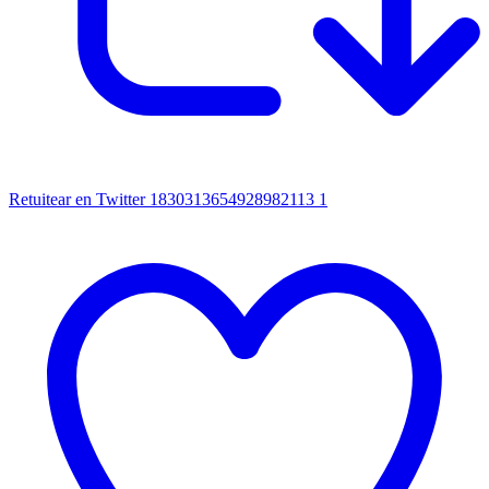
Retuitear en Twitter 1830313654928982113
1