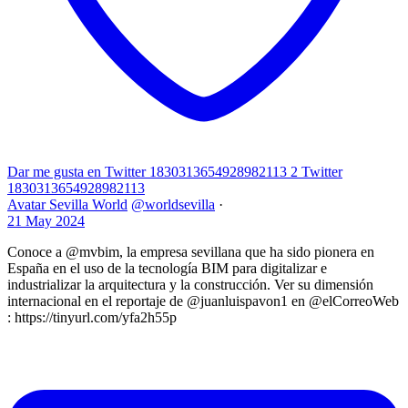
Dar me gusta en Twitter 1830313654928982113
2
Twitter
1830313654928982113
Avatar
Sevilla World
@worldsevilla
·
21 May 2024
Conoce a @mvbim, la empresa sevillana que ha sido pionera en
España en el uso de la tecnología BIM para digitalizar e
industrializar la arquitectura y la construcción. Ver su dimensión
internacional en el reportaje de @juanluispavon1 en @elCorreoWeb
: https://tinyurl.com/yfa2h55p