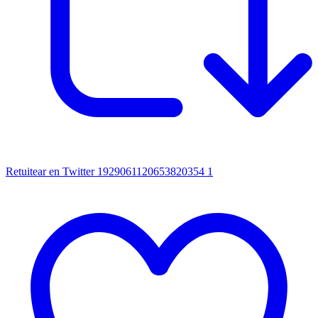
Retuitear en Twitter 1929061120653820354
1