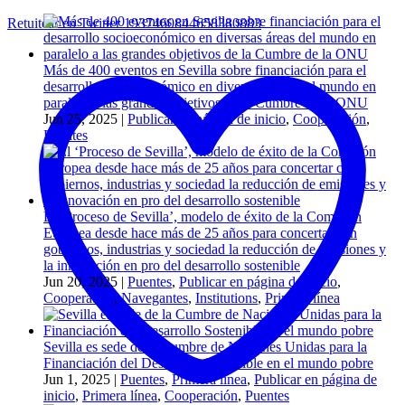
Retuitear en Twitter 1937460844658380883
Más de 400 eventos en Sevilla sobre financiación para el
desarrollo socioeconómico en diversas áreas del mundo en
paralelo a las grandes objetivos de la Cumbre de la ONU
Jun 25, 2025
|
Publicar en página de inicio
,
Cooperación
,
Puentes
El ‘Proceso de Sevilla’, modelo de éxito de la Comisión
Europea desde hace más de 25 años para concertar con
gobiernos, industrias y sociedad la reducción de emisiones y
la innovación en pro del desarrollo sostenible
Jun 20, 2025
|
Puentes
,
Publicar en página de inicio
,
Cooperation
,
Navegantes
,
Institutions
,
Primera línea
Sevilla es sede de la Cumbre de Naciones Unidas para la
Financiación del Desarrollo Sostenible en el mundo pobre
Jun 1, 2025
|
Puentes
,
Primera línea
,
Publicar en página de
inicio
,
Primera línea
,
Cooperación
,
Puentes