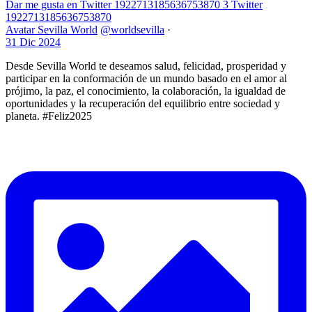
Dar me gusta en Twitter 1922713185636753870
3
Twitter
1922713185636753870
Avatar
Sevilla World
@worldsevilla
·
31 Dic 2024
Desde Sevilla World te deseamos salud, felicidad, prosperidad y
participar en la conformación de un mundo basado en el amor al
prójimo, la paz, el conocimiento, la colaboración, la igualdad de
oportunidades y la recuperación del equilibrio entre sociedad y
planeta. #Feliz2025