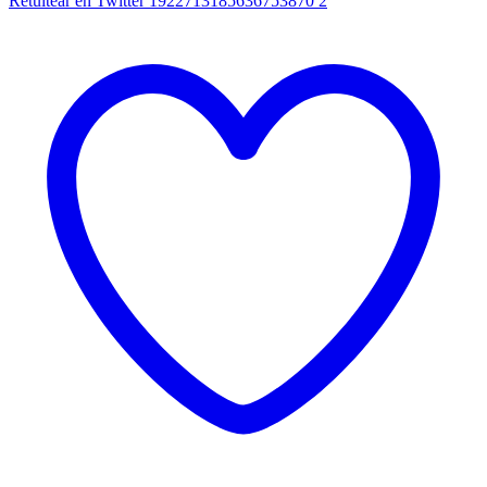
Retuitear en Twitter 1922713185636753870
2