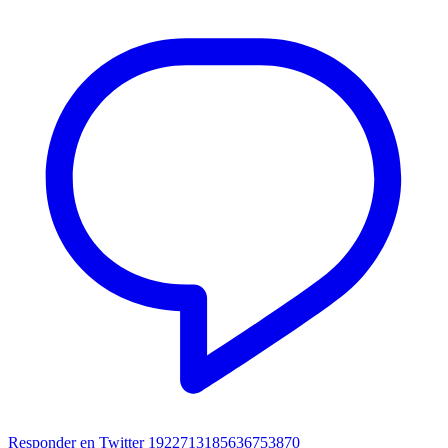
Responder en Twitter 1922713185636753870