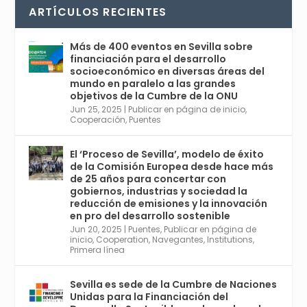
La temporada de congresos científicos
ARTÍCULOS RECIENTES
comienza en Sevilla este lunes 2 con la
Conferencia Internacional sobre Catálisis, y
con el Congreso de Parasitología. Del día 3 al
Más de 400 eventos en Sevilla sobre
6, Congreso de Metodología de Ciencias
financiación para el desarrollo
Sociales y la Salud; y los días 5 y 6 Jornadas
socioeconómico en diversas áreas del
de Economía Industrial.
mundo en paralelo a las grandes
objetivos de la Cumbre de la ONU
4
Jun 25, 2025
|
Publicar en página de inicio
,
Twitter
1
2
Cooperación
,
Puentes
El ‘Proceso de Sevilla’, modelo de éxito
de la Comisión Europea desde hace más
Avata
Sevilla World
@worldsevilla
·
de 25 años para concertar con
r
21 May 2024
gobiernos, industrias y sociedad la
Conoce a @mvbim, la empresa sevillana
reducción de emisiones y la innovación
que ha sido pionera en España en el uso de
en pro del desarrollo sostenible
la tecnología BIM para digitalizar e
Jun 20, 2025
|
Puentes
,
Publicar en página de
inicio
,
Cooperation
,
Navegantes
,
Institutions
,
industrializar la arquitectura y la
Primera línea
construcción. Ver su dimensión
internacional en el reportaje de
@juanluispavon1 en @elCorreoWeb :
Sevilla es sede de la Cumbre de Naciones
https://tinyurl.com/yfa2h55p
Unidas para la Financiación del