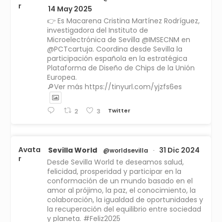
r
14 May 2025
👉 Es Macarena Cristina Martínez Rodríguez,
investigadora del Instituto de
Microelectrónica de Sevilla @IMSECNM en
@PCTcartuja. Coordina desde Sevilla la
participación española en la estratégica
Plataforma de Diseño de Chips de la Unión
Europea.
🔎Ver más https://tinyurl.com/yjzfs6es
Twitter
2
3
Avata
Sevilla World
31 Dic 2024
@worldsevilla
·
r
Desde Sevilla World te deseamos salud,
felicidad, prosperidad y participar en la
conformación de un mundo basado en el
amor al prójimo, la paz, el conocimiento, la
colaboración, la igualdad de oportunidades y
la recuperación del equilibrio entre sociedad
y planeta. #Feliz2025