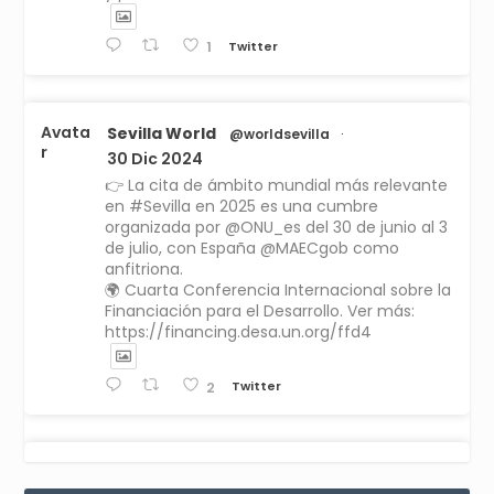
Twitter
1
Avata
Sevilla World
@worldsevilla
·
r
30 Dic 2024
👉 La cita de ámbito mundial más relevante
en #Sevilla en 2025 es una cumbre
organizada por @ONU_es del 30 de junio al 3
de julio, con España @MAECgob como
anfitriona.
🌍 Cuarta Conferencia Internacional sobre la
Financiación para el Desarrollo. Ver más:
https://financing.desa.un.org/ffd4
Twitter
2
Avata
Sevilla World
1 Sep 2024
@worldsevilla
·
r