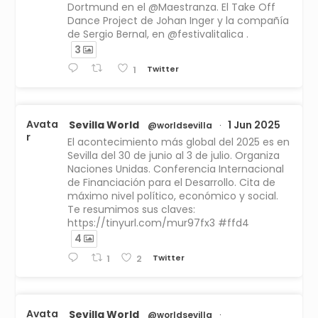
Dortmund en el @Maestranza. El Take Off
Dance Project de Johan Inger y la compañía
de Sergio Bernal, en @festivalitalica .
3
Twitter
1
Avata
Sevilla World
1 Jun 2025
@worldsevilla
·
r
El acontecimiento más global del 2025 es en
Sevilla del 30 de junio al 3 de julio. Organiza
Naciones Unidas. Conferencia Internacional
de Financiación para el Desarrollo. Cita de
máximo nivel político, económico y social.
Te resumimos sus claves:
https://tinyurl.com/mur97fx3 #ffd4
4
Twitter
1
2
Avata
Sevilla World
@worldsevilla
·