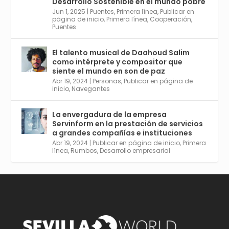
Desarrollo Sostenible en el mundo pobre
Jun 1, 2025
|
Puentes
,
Primera línea
,
Publicar en
Twitter
2
6
página de inicio
,
Primera línea
,
Cooperación
,
Puentes
El talento musical de Daahoud Salim
Avata
Sevilla World
@worldsevilla
·
como intérprete y compositor que
r
30 Abr 2024
siente el mundo en son de paz
Aprovéchalo si vives en Sevilla capital o
Abr 19, 2024
|
Personas
,
Publicar en página de
provincia. Curso gratuito en Internet de las
inicio
,
Navegantes
Cosas, Inteligencia Artificial y Smart Cities
para Entornos 5G, Comienza en junio. El
La envergadura de la empresa
plazo acaba el 2 de mayo. Dota de gran
Servinform en la prestación de servicios
empleabilidad. Ver y enlace a inscripción:
a grandes compañías e instituciones
https://tinyurl.com/yu5xhwjr
Abr 19, 2024
|
Publicar en página de inicio
,
Primera
línea
,
Rumbos
,
Desarrollo empresarial
Twitter
3
5
Cargar más