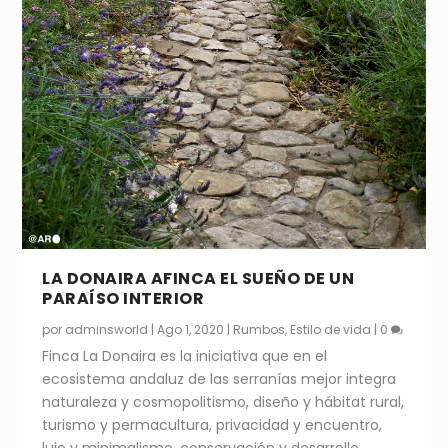
LA DONAIRA AFINCA EL SUEÑO DE UN
PARAÍSO INTERIOR
por
adminsworld
|
Ago 1, 2020
|
Rumbos
,
Estilo de vida
|
0
Finca La Donaira es la iniciativa que en el
ecosistema andaluz de las serranías mejor integra
naturaleza y cosmopolitismo, diseño y hábitat rural,
turismo y permacultura, privacidad y encuentro,
lujo y minimalismo, conservación y desarrollo